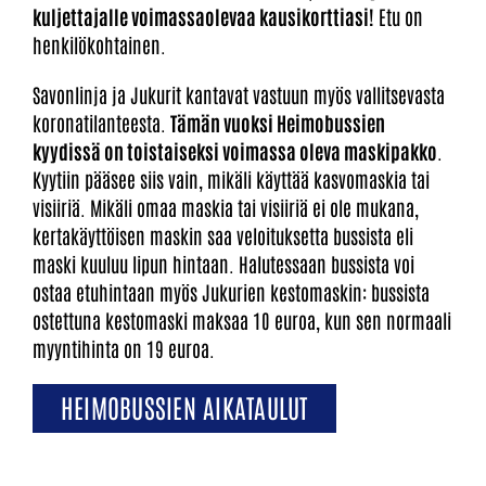
kuljettajalle voimassaolevaa kausikorttiasi!
Etu on
henkilökohtainen.
Savonlinja ja Jukurit kantavat vastuun myös vallitsevasta
koronatilanteesta.
Tämän vuoksi Heimobussien
kyydissä on toistaiseksi voimassa oleva maskipakko
.
Kyytiin pääsee siis vain, mikäli käyttää kasvomaskia tai
visiiriä. Mikäli omaa maskia tai visiiriä ei ole mukana,
kertakäyttöisen maskin saa veloituksetta bussista eli
maski kuuluu lipun hintaan. Halutessaan bussista voi
ostaa etuhintaan myös Jukurien kestomaskin: bussista
ostettuna kestomaski maksaa 10 euroa, kun sen normaali
myyntihinta on 19 euroa.
HEIMOBUSSIEN AIKATAULUT