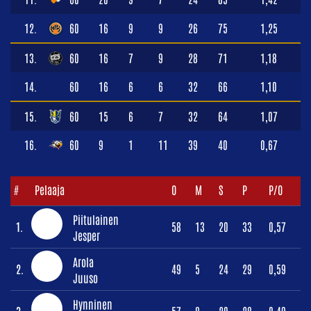
12.
60
16
9
9
26
75
1,25
13.
60
16
7
9
28
71
1,18
14.
60
16
6
6
32
66
1,10
15.
60
15
6
7
32
64
1,07
16.
60
9
1
11
39
40
0,67
#
Pelaaja
O
M
S
P
P/O
Piitulainen
1.
58
13
20
33
0,57
Jesper
Arola
2.
49
5
24
29
0,59
Juuso
Hynninen