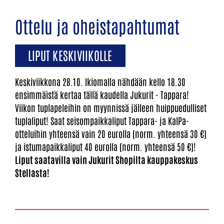
Ottelu ja oheistapahtumat
LIPUT KESKIVIIKOLLE
Keskiviikkona 28.10. Ikiomalla nähdään kello 18.30
ensimmäistä kertaa tällä kaudella Jukurit - Tappara!
Viikon tuplapeleihin on myynnissä jälleen huippuedulliset
tuplaliput! Saat seisompaikkaliput Tappara- ja KalPa-
otteluihin yhteensä vain 20 eurolla (norm. yhteensä 30 €)
ja istumapaikkaliput 40 eurolla (norm. yhteensä 50 €)!
Liput saatavilla vain Jukurit Shopilta kauppakeskus
Stellasta!