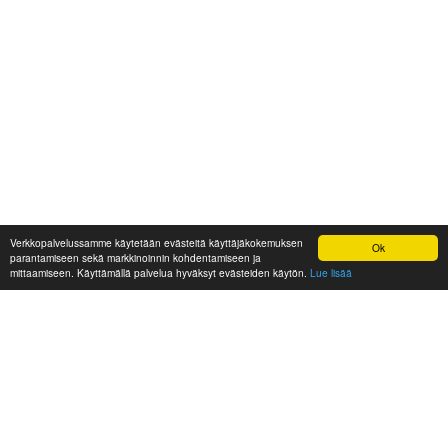
Verkkopalvelussamme käytetään evästeitä käyttäjäkokemuksen
Ok
parantamiseen sekä markkinoinnin kohdentamiseen ja
mittaamiseen. Käyttämällä palvelua hyväksyt evästeiden käytön.
Lue lisää