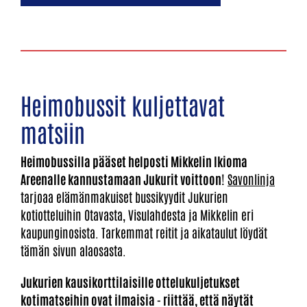
Heimobussit kuljettavat
matsiin
Heimobussilla pääset helposti Mikkelin Ikioma
Areenalle kannustamaan Jukurit voittoon
!
Savonlinja
tarjoaa elämänmakuiset bussikyydit Jukurien
kotiotteluihin Otavasta, Visulahdesta ja Mikkelin eri
kaupunginosista. Tarkemmat reitit ja aikataulut löydät
tämän sivun alaosasta.
Jukurien kausikorttilaisille ottelukuljetukset
kotimatseihin ovat ilmaisia - riittää, että näytät