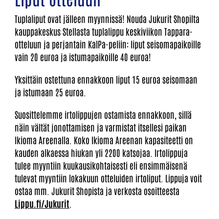
Tuplaliput ovat jälleen myynnissä! Nouda Jukurit Shopilta
kauppakeskus Stellasta tuplalippu keskiviikon Tappara-
otteluun ja perjantain KalPa-peliin: liput seisomapaikoille
vain 20 euroa ja istumapaikoille 40 euroa!
Yksittäin ostettuna ennakkoon liput 15 euroa seisomaan
ja istumaan 25 euroa.
Suosittelemme irtolippujen ostamista ennakkoon, sillä
näin vältät jonottamisen ja varmistat itsellesi paikan
Ikioma Areenalla. Koko Ikioma Areenan kapasiteetti on
kauden alkaessa hiukan yli 2200 katsojaa. Irtolippuja
tulee myyntiin kuukausikohtaisesti eli ensimmäisenä
tulevat myyntiin lokakuun otteluiden irtoliput. Lippuja voit
ostaa mm. Jukurit Shopista ja verkosta osoitteesta
Lippu.fi/Jukurit
.