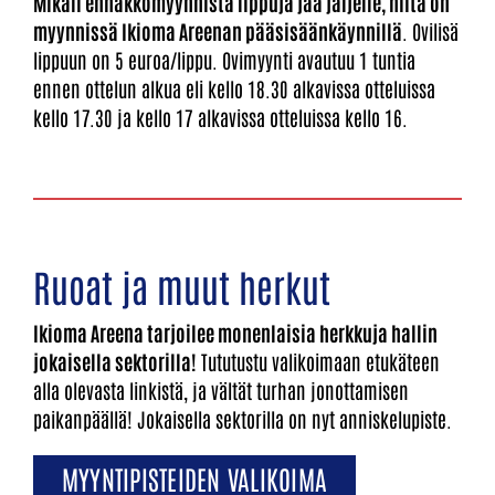
Mikäli ennakkomyynnistä lippuja jää jäljelle, niitä on
myynnissä Ikioma Areenan pääsisäänkäynnillä
. Ovilisä
lippuun on 5 euroa/lippu. Ovimyynti avautuu 1 tuntia
ennen ottelun alkua eli kello 18.30 alkavissa otteluissa
kello 17.30 ja kello 17 alkavissa otteluissa kello 16.
Ruoat ja muut herkut
Ikioma Areena tarjoilee monenlaisia herkkuja hallin
jokaisella sektorilla!
Tututustu valikoimaan etukäteen
alla olevasta linkistä, ja vältät turhan jonottamisen
paikanpäällä! Jokaisella sektorilla on nyt anniskelupiste.
MYYNTIPISTEIDEN VALIKOIMA