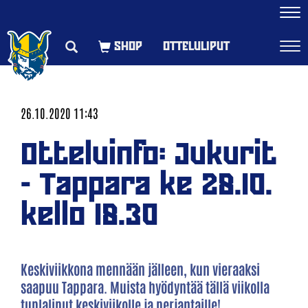
Navi
OTTELULIPUT
Navi
26.10.2020 11:43
Otteluinfo: Jukurit
- Tappara ke 28.10.
kello 18.30
Keskiviikkona mennään jälleen, kun vieraaksi
saapuu Tappara. Muista hyödyntää tällä viikolla
tuplaliput keskiviikolle ja perjantaille!