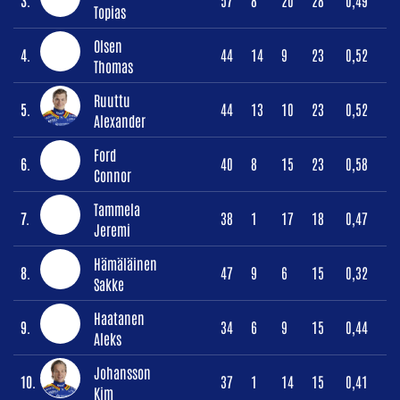
3.
57
8
20
28
0,49
Topias
Olsen
4.
44
14
9
23
0,52
Thomas
Ruuttu
5.
44
13
10
23
0,52
Alexander
Ford
6.
40
8
15
23
0,58
Connor
Tammela
7.
38
1
17
18
0,47
Jeremi
Hämäläinen
8.
47
9
6
15
0,32
Sakke
Haatanen
9.
34
6
9
15
0,44
Aleks
Johansson
10.
37
1
14
15
0,41
Kim