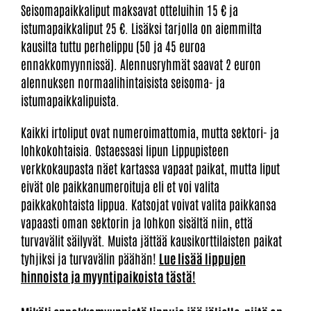
Seisomapaikkaliput maksavat otteluihin 15 € ja
istumapaikkaliput 25 €. Lisäksi tarjolla on aiemmilta
kausilta tuttu perhelippu (50 ja 45 euroa
ennakkomyynnissä). Alennusryhmät saavat 2 euron
alennuksen normaalihintaisista seisoma- ja
istumapaikkalipuista.
Kaikki irtoliput ovat numeroimattomia, mutta sektori- ja
lohkokohtaisia. Ostaessasi lipun Lippupisteen
verkkokaupasta näet kartassa vapaat paikat, mutta liput
eivät ole paikkanumeroituja eli et voi valita
paikkakohtaista lippua. Katsojat voivat valita paikkansa
vapaasti oman sektorin ja lohkon sisältä niin, että
turvavälit säilyvät. Muista jättää kausikorttilaisten paikat
tyhjiksi ja turvavälin päähän!
Lue lisää lippujen
hinnoista ja myyntipaikoista tästä!