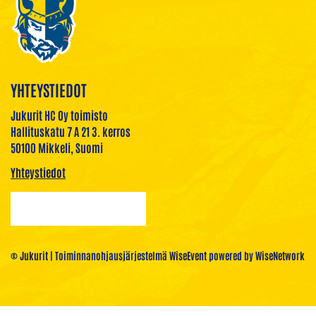
YHTEYSTIEDOT
Jukurit HC Oy toimisto
Hallituskatu 7 A 21 3. kerros
50100 Mikkeli, Suomi
Yhteystiedot
© Jukurit
| Toiminnanohjausjärjestelmä
WiseEvent
powered by
WiseNetwork