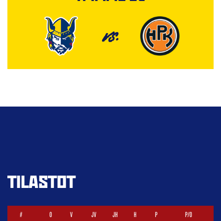
VS.
TILASTOT
#
O
V
JV
JH
H
P
P/O