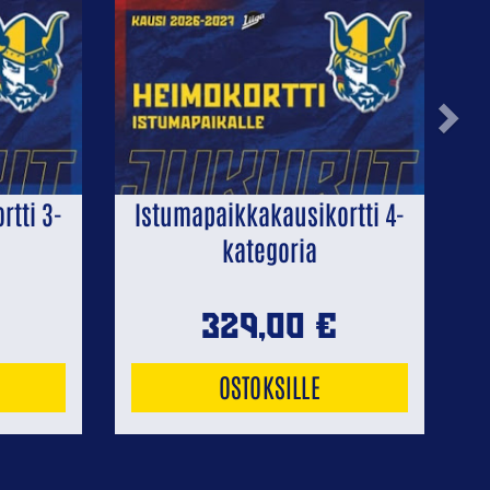
Next
tti 3-
Istumapaikkakausikortti 4-
kategoria
329,00
€
OSTOKSILLE