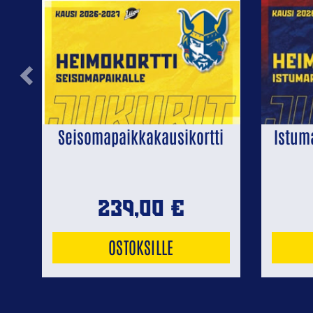
Previous
Seisomapaikkakausikortti
Istum
239,00
€
OSTOKSILLE