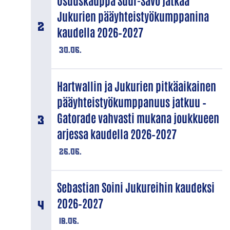
Osuuskauppa Suur-Savo jatkaa
Jukurien pääyhteistyökumppanina
kaudella 2026–2027
30.06.
Hartwallin ja Jukurien pitkäaikainen
pääyhteistyökumppanuus jatkuu –
Gatorade vahvasti mukana joukkueen
arjessa kaudella 2026–2027
26.06.
Sebastian Soini Jukureihin kaudeksi
2026–2027
18.06.