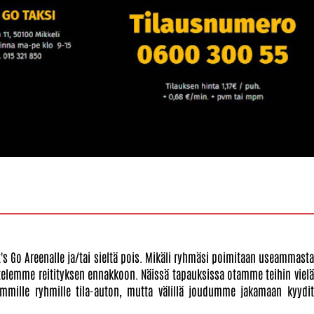
t's Go Areenalle ja/tai sieltä pois. Mikäli ryhmäsi poimitaan useammasta
ittelemme reitityksen ennakkoon. Näissä tapauksissa otamme teihin vielä
ommille ryhmille tila-auton, mutta välillä joudumme jakamaan kyydit