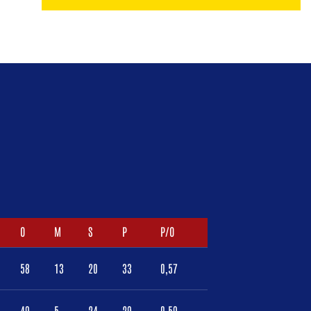
O
M
S
P
P/O
58
13
20
33
0,57
49
5
24
29
0,59