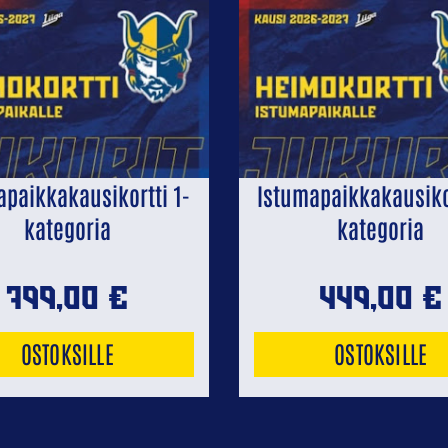
apaikkakausikortti 1-
Istumapaikkakausikor
kategoria
kategoria
799,00
€
449,00
€
OSTOKSILLE
OSTOKSILLE