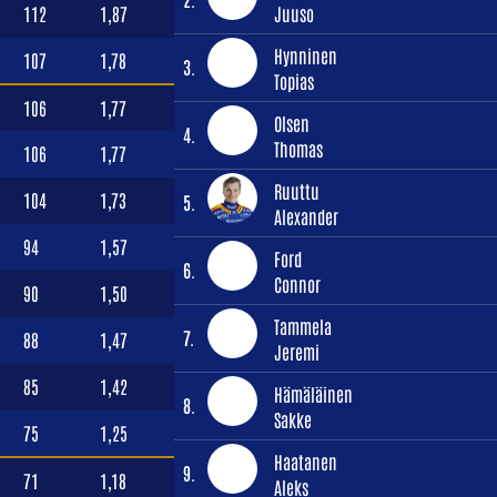
112
1,87
Juuso
Hynninen
107
1,78
3.
Topias
106
1,77
Olsen
4.
Thomas
106
1,77
Ruuttu
104
1,73
5.
Alexander
94
1,57
Ford
6.
Connor
90
1,50
Tammela
7.
88
1,47
Jeremi
85
1,42
Hämäläinen
8.
Sakke
75
1,25
Haatanen
9.
71
1,18
Aleks