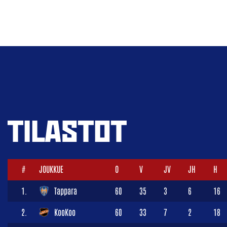
TILASTOT
#
JOUKKUE
O
V
JV
JH
H
1.
Tappara
60
35
3
6
16
2.
KooKoo
60
33
7
2
18