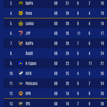
3.
SaiPa
60
31
6
7
16
4.
Ilves
60
29
8
4
19
5.
Lukko
60
28
9
4
19
6.
JYP
60
26
11
6
17
7.
KalPa
60
28
7
6
19
8.
Ässät
60
26
6
4
24
9.
K-Espoo
60
23
5
11
21
10.
HIFK
60
25
4
5
26
11.
Pelicans
60
20
9
7
24
12.
HPK
60
16
9
9
26
13.
TPS
60
16
7
9
28