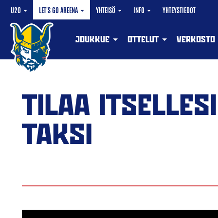
U20
LET'S GO AREENA
YHTEISÖ
INFO
YHTEYSTIEDOT
JOUKKUE
OTTELUT
VERKOSTO
TILAA ITSELLES
TAKSI