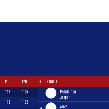
P
P/O
#
Pelaaja
117
1,95
Piitulainen
1.
Jesper
115
1,92
Arola
2.