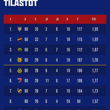
TILASTOT
#
O
V
JV
JH
H
P
P/O
1.
60
35
3
6
16
117
1,95
2.
60
33
7
2
18
115
1,92
3.
60
31
6
7
16
112
1,87
4.
60
29
8
4
19
107
1,78
5.
60
28
9
4
19
106
1,77
6.
60
26
11
6
17
106
1,77
7.
60
28
7
6
19
104
1,73
8.
60
26
6
4
24
94
1,57