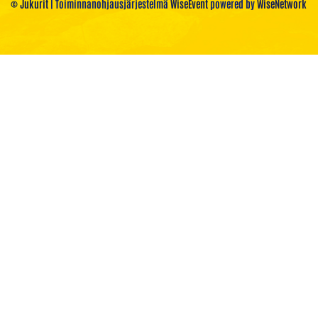
© Jukurit
| Toiminnanohjausjärjestelmä
WiseEvent
powered by
WiseNetwork