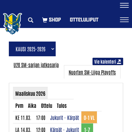
Navi
OTTELULIPUT
Navi
Vie kalenteri
U20 SM-sarjan jatkosarja
Nuorten SM-Liiga Playoffs
Maaliskuu 2026
Pvm
Aika
Ottelu
Tulos
KE 11.03.
17:00
Jukurit - Kärpät
0-1 VL
LA 14.03.
12:00
Kärpät - Jukurit
1-7