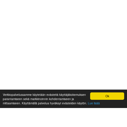
Verkkopalvelussamme käytetään evästeitä käyttäjäkokemuksen
Ok
parantamiseen sekä markkinoinnin kohdentamiseen ja
mittaamiseen. Käyttämällä palvelua hyväksyt evästeiden käytön.
Lue lisää