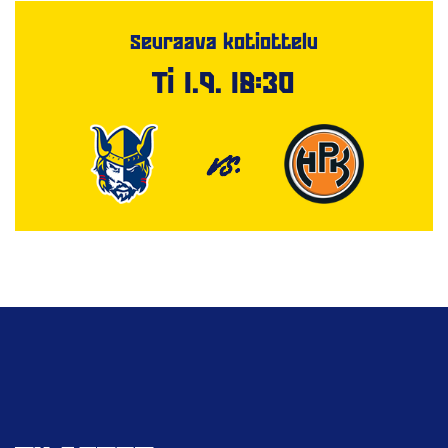
Seuraava kotiottelu
Ti 1.9. 18:30
VS.