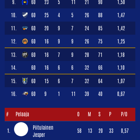
9.
60
23
5
11
21
90
1,50
10.
60
25
4
5
26
88
1,47
11.
60
20
9
7
24
85
1,42
12.
60
16
9
9
26
75
1,25
13.
60
16
7
9
28
71
1,18
14.
60
16
6
6
32
66
1,10
15.
60
15
6
7
32
64
1,07
16.
60
9
1
11
39
40
0,67
#
Pelaaja
O
M
S
P
P/O
Piitulainen
1.
58
13
20
33
0,57
Jesper