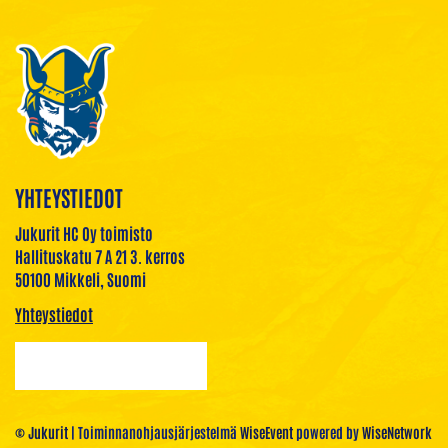
YHTEYSTIEDOT
Jukurit HC Oy toimisto
Hallituskatu 7 A 21 3. kerros
50100 Mikkeli, Suomi
Yhteystiedot
© Jukurit
| Toiminnanohjausjärjestelmä
WiseEvent
powered by
WiseNetwork