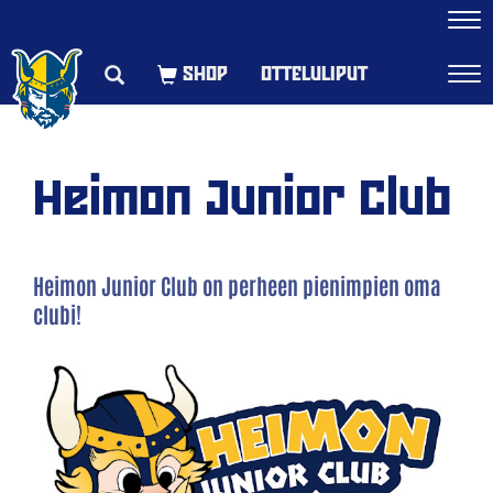
Navi
OTTELULIPUT
Navi
Heimon Junior Club
Heimon Junior Club on perheen pienimpien oma
clubi!