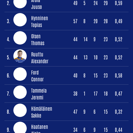
2.
49
5
24
29
0,59
Juuso
Hynninen
3.
57
8
20
28
0,49
Topias
Olsen
4.
44
14
9
23
0,52
Thomas
Ruuttu
5.
44
13
10
23
0,52
Alexander
Ford
6.
40
8
15
23
0,58
Connor
Tammela
7.
38
1
17
18
0,47
Jeremi
Hämäläinen
8.
47
9
6
15
0,32
Sakke
Haatanen
9.
34
6
9
15
0,44