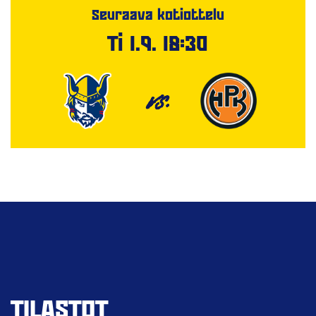
Seuraava kotiottelu
Ti 1.9. 18:30
VS.
TILASTOT