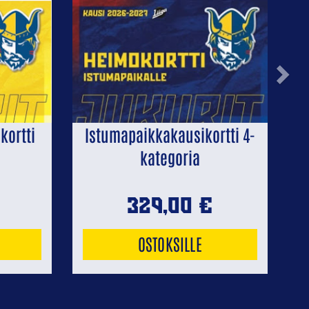
Next
kortti
Istumapaikkakausikortti 4-
kategoria
329,00
€
OSTOKSILLE