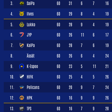
3.
SaiPa
60
31
6
7
16
4.
Ilves
60
29
8
4
19
5.
Lukko
60
28
9
4
19
6.
JYP
60
26
11
6
17
7.
KalPa
60
28
7
6
19
8.
Ässät
60
26
6
4
24
9.
K-Espoo
60
23
5
11
21
10.
HIFK
60
25
4
5
26
11.
Pelicans
60
20
9
7
24
12.
HPK
60
16
9
9
26
13.
TPS
60
16
7
9
28