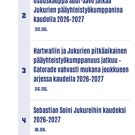
Osuuskauppa Suur-Savo jatkaa
Jukurien pääyhteistyökumppanina
kaudella 2026–2027
30.06.
Hartwallin ja Jukurien pitkäaikainen
pääyhteistyökumppanuus jatkuu –
Gatorade vahvasti mukana joukkueen
arjessa kaudella 2026–2027
26.06.
Sebastian Soini Jukureihin kaudeksi
2026–2027
18.06.