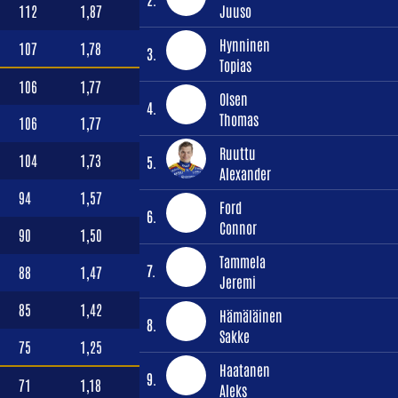
112
1,87
Juuso
Hynninen
107
1,78
3.
Topias
106
1,77
Olsen
4.
Thomas
106
1,77
Ruuttu
104
1,73
5.
Alexander
94
1,57
Ford
6.
Connor
90
1,50
Tammela
7.
88
1,47
Jeremi
85
1,42
Hämäläinen
8.
Sakke
75
1,25
Haatanen
9.
71
1,18
Aleks