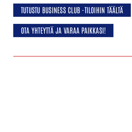
TUTUSTU BUSINESS CLUB -TILOIHIN TÄÄLTÄ
OTA YHTEYTTÄ JA VARAA PAIKKASI!