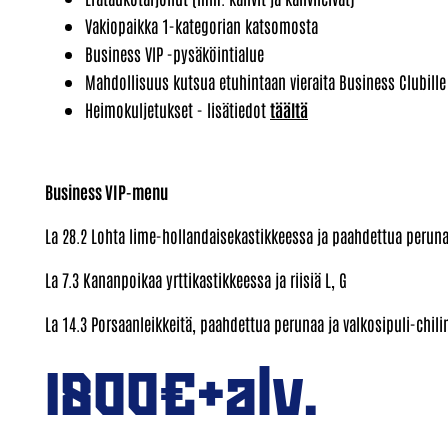
Vakiopaikka 1-kategorian katsomosta
Business VIP -pysäköintialue
Mahdollisuus kutsua etuhintaan vieraita Business Clubille
Heimokuljetukset - lisätiedot
täältä
Business VIP-menu
La 28.2 Lohta lime-hollandaisekastikkeessa ja paahdettua peruna
La 7.3 Kananpoikaa yrttikastikkeessa ja riisiä L, G
La 14.3 Porsaanleikkeitä, paahdettua perunaa ja valkosipuli-chili
1800€+alv.