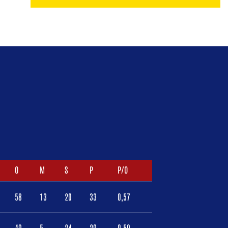
O
M
S
P
P/O
58
13
20
33
0,57
49
5
24
29
0,59