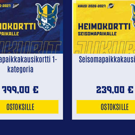
apaikkakausikortti 1-
Seisomapaikkakausi
kategoria
799,00
€
239,00
€
OSTOKSILLE
OSTOKSILLE