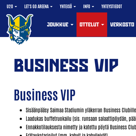
U20
LET'S GO AREENA
YHTEISÖ
INFO
YHTEYSTIEDOT
JOUKKUE
OTTELUT
VERKOSTO
BUSINESS VIP
Business VIP
Sisäänpääsy Saimaa Stadiumin yläkerran Business Clubille
Laadukas buffetruokailu (sis. runsaan salaattipöydän, päa
Ennakkotilauksesta nimetty ja katettu pöytä Business Clu
Erätaukotarjoilut (mm. kahvit ja kahvileivät)