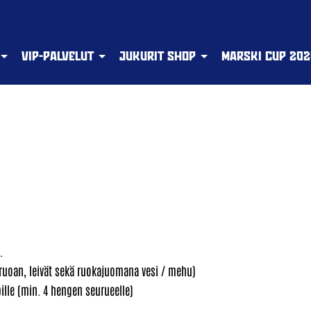
VIP-PALVELUT
JUKURIT SHOP
MARSKI CUP 202
.
̈ruoan, leivät sekä ruokajuomana vesi / mehu)
bille (min. 4 hengen seurueelle)