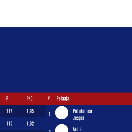
P
P/O
#
Pelaaja
117
1,95
Piitulainen
1.
Jesper
115
1,92
Arola
2.