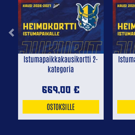
Previous
Istumapaikkakausikortti 2-
Istum
kategoria
669,00
€
OSTOKSILLE