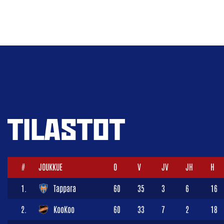
TILASTOT
#
JOUKKUE
O
V
JV
JH
H
1.
Tappara
60
35
3
6
16
2.
KooKoo
60
33
7
2
18