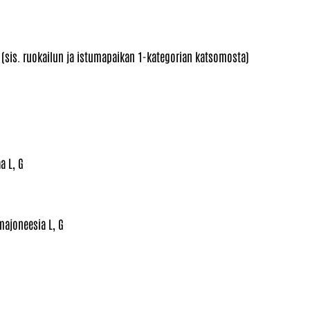
 (sis. ruokailun ja istumapaikan 1-kategorian katsomosta)
a L, G
majoneesia L, G