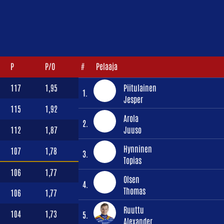
P
P/O
#
Pelaaja
117
1,95
Piitulainen
1.
Jesper
115
1,92
Arola
2.
112
1,87
Juuso
Hynninen
107
1,78
3.
Topias
106
1,77
Olsen
4.
Thomas
106
1,77
Ruuttu
104
1,73
5.
Alexander