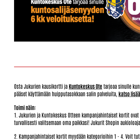
Osta Jukurien kausikortti ja
Kuntokeskus Ote
tarjoaa sinulle ku
pääset käyttämään huipputasokkaan salin palveluita,
katso lisää
Toimi näin:
1. Jukurien ja Kuntokeskus Otteen kampanjahintaiset kortit ovat 
turvallisesti valitsemaan oma paikkasi! Jukurit Shopin aukioloaja
2. Kampanjahintaiset kortit myydään kategorioihin 1 - 4. Voit tu