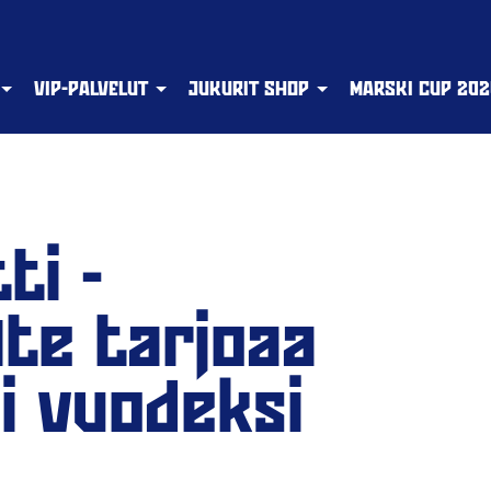
VIP-PALVELUT
JUKURIT SHOP
MARSKI CUP 202
ti -
te tarjoaa
si vuodeksi