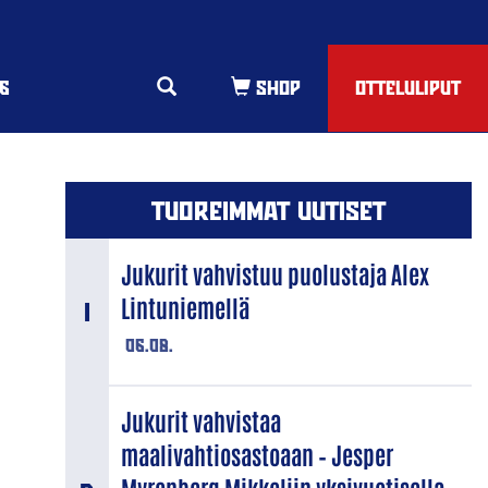
6
OTTELULIPUT
TUOREIMMAT UUTISET
Jukurit vahvistuu puolustaja Alex
Lintuniemellä
06.08.
Jukurit vahvistaa
maalivahtiosastoaan – Jesper