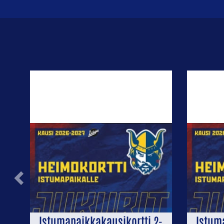
Previous
Istumapaikkakausikortti 2-
Istum