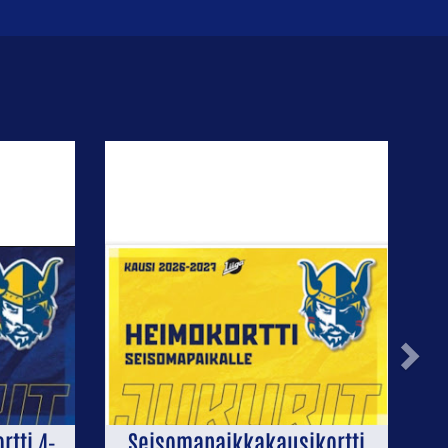
Next
tti 4-
Seisomapaikkakausikortti