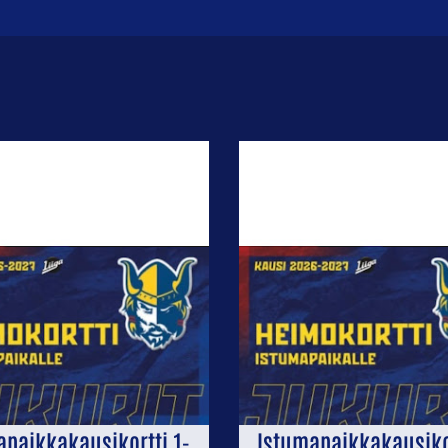
apaikkakausikortti 1-
Istumapaikkakausikor