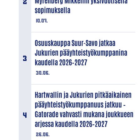
Myrenberg Mikkeliin yksivuotisella
sopimuksella
10.07.
Osuuskauppa Suur-Savo jatkaa
Jukurien pääyhteistyökumppanina
kaudella 2026–2027
30.06.
Hartwallin ja Jukurien pitkäaikainen
pääyhteistyökumppanuus jatkuu –
Gatorade vahvasti mukana joukkueen
arjessa kaudella 2026–2027
26.06.