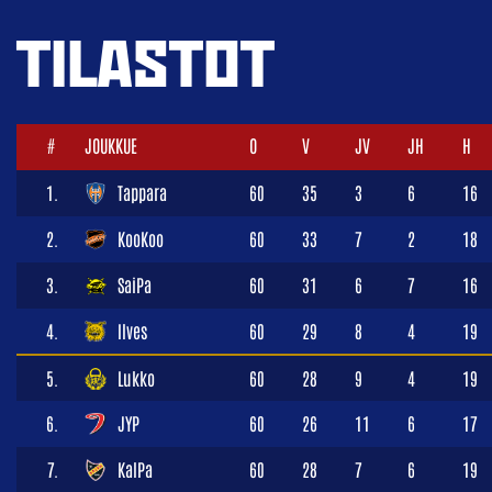
TILASTOT
#
JOUKKUE
O
V
JV
JH
H
1.
Tappara
60
35
3
6
16
2.
KooKoo
60
33
7
2
18
3.
SaiPa
60
31
6
7
16
4.
Ilves
60
29
8
4
19
5.
Lukko
60
28
9
4
19
6.
JYP
60
26
11
6
17
7.
KalPa
60
28
7
6
19