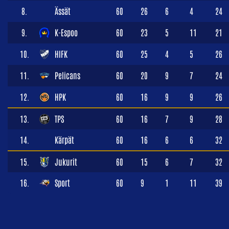
8.
Ässät
60
26
6
4
24
9.
K-Espoo
60
23
5
11
21
10.
HIFK
60
25
4
5
26
11.
Pelicans
60
20
9
7
24
12.
HPK
60
16
9
9
26
13.
TPS
60
16
7
9
28
14.
Kärpät
60
16
6
6
32
15.
Jukurit
60
15
6
7
32
16.
Sport
60
9
1
11
39