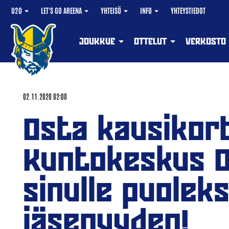
U20
LET'S GO AREENA
YHTEISÖ
INFO
YHTEYSTIEDOT
JOUKKUE
OTTELUT
VERKOSTO
02.11.2020 02:00
Osta kausikort
Kuntokeskus O
sinulle puolek
jäsenyyden!