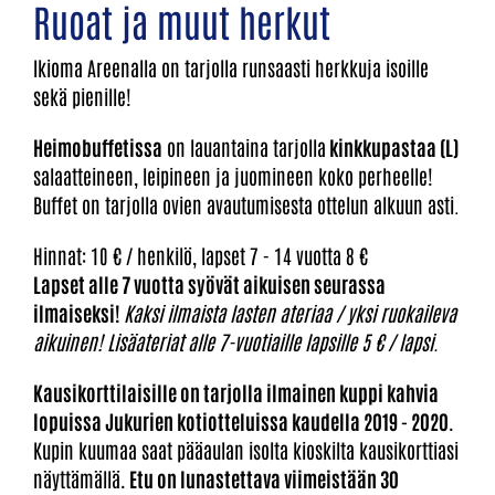
Ruoat ja muut herkut
Ikioma Areenalla on tarjolla runsaasti herkkuja isoille
sekä pienille!
Heimobuffetissa
on lauantaina tarjolla
kinkkupastaa (L)
salaatteineen, leipineen ja juomineen koko perheelle!
Buffet on tarjolla ovien avautumisesta ottelun alkuun asti.
Hinnat: 10 € / henkilö, lapset 7 - 14 vuotta 8 €
Lapset alle 7 vuotta syövät aikuisen seurassa
ilmaiseksi!
Kaksi ilmaista lasten ateriaa / yksi ruokaileva
aikuinen! Lisäateriat alle 7-vuotiaille lapsille 5 € / lapsi.
Kausikorttilaisille on tarjolla ilmainen kuppi kahvia
lopuissa Jukurien kotiotteluissa kaudella 2019 - 2020.
Kupin kuumaa saat pääaulan isolta kioskilta kausikorttiasi
näyttämällä
. Etu on lunastettava viimeistään 30