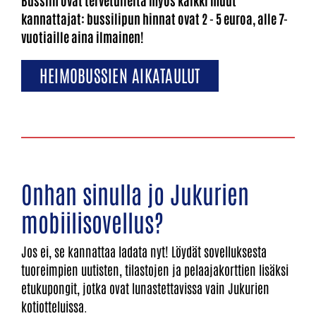
​​​​​​​Bussiin ovat tervetulleita myös kaikki muut
kannattajat: bussilipun hinnat ovat 2 - 5 euroa, alle 7-
vuotiaille aina ilmainen!
HEIMOBUSSIEN AIKATAULUT
Onhan sinulla jo Jukurien
mobiilisovellus?
Jos ei, se kannattaa ladata nyt! Löydät sovelluksesta
tuoreimpien uutisten, tilastojen ja pelaajakorttien lisäksi
etukupongit, jotka ovat lunastettavissa vain Jukurien
kotiotteluissa.