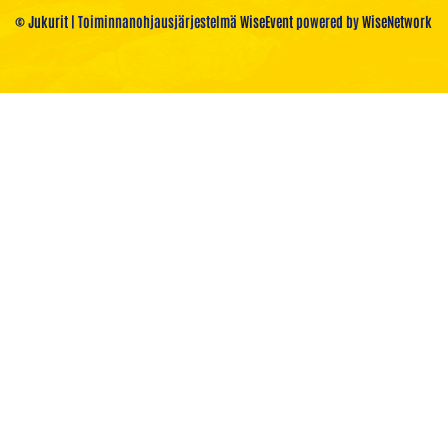
© Jukurit
| Toiminnanohjausjärjestelmä
WiseEvent
powered by
WiseNetwork