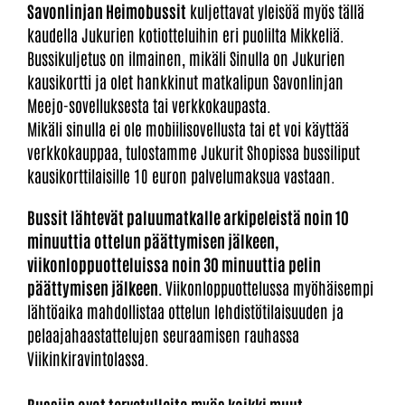
​​​Savonlinjan Heimobussit
kuljettavat yleisöä myös tällä
kaudella Jukurien kotiotteluihin eri puolilta Mikkeliä.
Bussikuljetus on ilmainen, mikäli Sinulla on Jukurien
kausikortti ja olet hankkinut matkalipun Savonlinjan
Meejo-sovelluksesta tai verkkokaupasta.
Mikäli sinulla ei ole mobiilisovellusta tai et voi käyttää
verkkokauppaa, tulostamme Jukurit Shopissa bussiliput
kausikorttilaisille 10 euron palvelumaksua vastaan.
Bussit lähtevät paluumatkalle arkipeleistä noin 10
minuuttia ottelun päättymisen jälkeen,
viikonloppuotteluissa noin 30 minuuttia pelin
päättymisen jälkeen.​​​​​​​
Viikonloppuottelussa myöhäisempi
lähtöaika mahdollistaa ottelun lehdistötilaisuuden ja
pelaajahaastattelujen seuraamisen rauhassa
Viikinkiravintolassa.