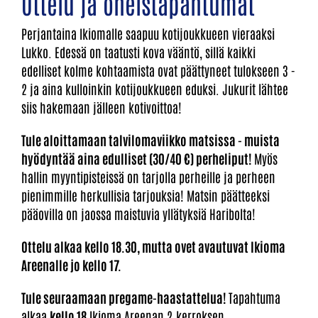
Ottelu ja oheistapahtumat
Perjantaina Ikiomalle saapuu kotijoukkueen vieraaksi
Lukko. Edessä on taatusti kova vääntö, sillä kaikki
edelliset kolme kohtaamista ovat päättyneet tulokseen 3 -
2 ja aina kulloinkin kotijoukkueen eduksi. Jukurit lähtee
siis hakemaan jälleen kotivoittoa!
Tule aloittamaan talvilomaviikko matsissa - muista
hyödyntää aina edulliset (30/40 €) perheliput!
Myös
hallin myyntipisteissä on tarjolla perheille ja perheen
pienimmille herkullisia tarjouksia! Matsin päätteeksi
pääovilla on jaossa maistuvia yllätyksiä Haribolta!
Ottelu alkaa kello 18.30, mutta ovet avautuvat Ikioma
Areenalle jo kello 17.
Tule seuraamaan pregame-haastattelua!
Tapahtuma
alkaa
kello 18
Ikioma Areenan 2.kerroksen