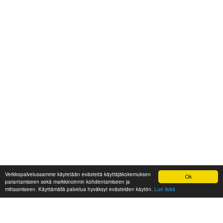
Verkkopalvelussamme käytetään evästeitä käyttäjäkokemuksen
Ok
parantamiseen sekä markkinoinnin kohdentamiseen ja
mittaamiseen. Käyttämällä palvelua hyväksyt evästeiden käytön.
Lue lisää