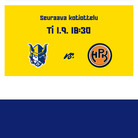
Seuraava kotiottelu
Ti 1.9. 18:30
VS.