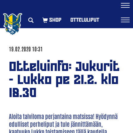
Navi
OTTELULIPUT
Navi
19.02.2020 10:31
Otteluinfo: Jukurit
- Lukko pe 21.2. klo
18.30
Aloita talviloma perjantaina matsissa! Hyödynnä
edulliset perheliput ja tule jännittämään,
kaatuuko Lukko toistamiseen tällä kaudella