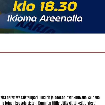
ta herättävä taistelupari. Jukurit ja KooKoo ovat kuluvalla kaudella
 ja toinen kouvolalaisten. Kumman tilille päätyvät tärkeät pisteet