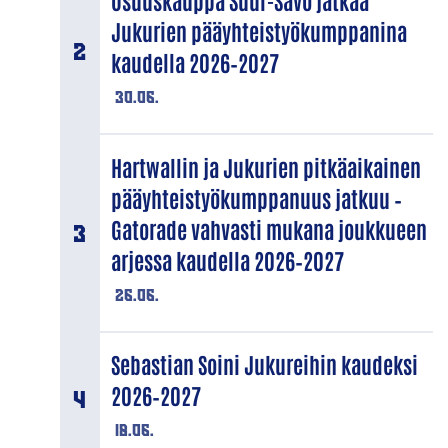
Osuuskauppa Suur-Savo jatkaa
Jukurien pääyhteistyökumppanina
kaudella 2026–2027
30.06.
Hartwallin ja Jukurien pitkäaikainen
pääyhteistyökumppanuus jatkuu –
Gatorade vahvasti mukana joukkueen
arjessa kaudella 2026–2027
26.06.
Sebastian Soini Jukureihin kaudeksi
2026–2027
18.06.