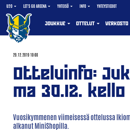
U20
LET'S GO AREENA
YHTEISÖ
INFO
YHTEYSTIEDOT
JOUKKUE
OTTELUT
VERKOSTO
29.12.2019 10:00
Otteluinfo: Ju
ma 30.12. kello
Vuosikymmenen viimeisessä ottelussa Ikiomal
alkanut MiniShopilla.