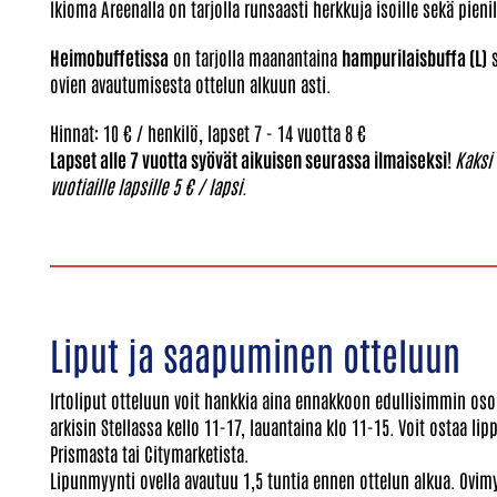
Ikioma Areenalla on tarjolla runsaasti herkkuja isoille sekä pienil
Heimobuffetissa
on tarjolla maanantaina
hampurilaisbuffa (L)
s
ovien avautumisesta ottelun alkuun asti.
Hinnat: 10 € / henkilö, lapset 7 - 14 vuotta 8 €
Lapset alle 7 vuotta syövät aikuisen seurassa ilmaiseksi!
Kaksi 
vuotiaille lapsille 5 € / lapsi.
Liput ja saapuminen otteluun
Irtoliput otteluun voit hankkia aina ennakkoon edullisimmin oso
arkisin Stellassa kello 11-17, lauantaina klo 11-15. Voit ostaa l
Prismasta tai Citymarketista.
Lipunmyynti ovella avautuu 1,5 tuntia ennen ottelun alkua. Ovim