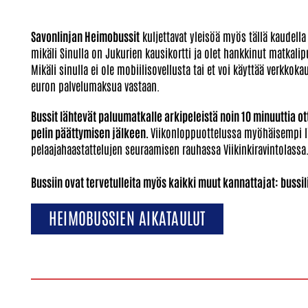
​​​Savonlinjan Heimobussit
kuljettavat yleisöä myös tällä kaudella 
mikäli Sinulla on Jukurien kausikortti ja olet hankkinut matkali
Mikäli sinulla ei ole mobiilisovellusta tai et voi käyttää verkkok
euron palvelumaksua vastaan.
Bussit lähtevät paluumatkalle arkipeleistä noin 10 minuuttia o
pelin päättymisen jälkeen.​​​​​​​
Viikonloppuottelussa myöhäisempi lä
pelaajahaastattelujen seuraamisen rauhassa Viikinkiravintolassa
​​​​​​​Bussiin ovat tervetulleita myös kaikki muut kannattajat: buss
HEIMOBUSSIEN AIKATAULUT