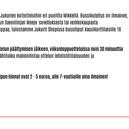
Jukurien kotiotteluihin eri puolilta Mikkeliä. Bussikuljetus on ilmainen,
pun Savonlinjan Meejo-sovelluksesta tai verkkokaupasta.
auppaa, tulostamme Jukurit Shopissa bussiliput kausikorttilaisille 10
ttelun päättymisen jälkeen, viikonloppuotteluissa noin 30 minuuttia
htöaika mahdollistaa ottelun lehdistötilaisuuden ja
.
ilipun hinnat ovat 2 - 5 euroa, alle 7-vuotiaille aina ilmainen!