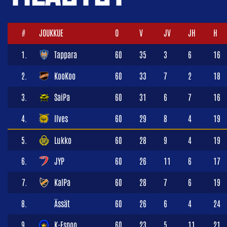
#
JOUKKUE
O
V
JV
JH
H
1.
Tappara
60
35
3
6
16
2.
KooKoo
60
33
7
2
18
3.
SaiPa
60
31
6
7
16
4.
Ilves
60
29
8
4
19
5.
Lukko
60
28
9
4
19
6.
JYP
60
26
11
6
17
7.
KalPa
60
28
7
6
19
8.
Ässät
60
26
6
4
24
9.
K-Espoo
60
23
5
11
21