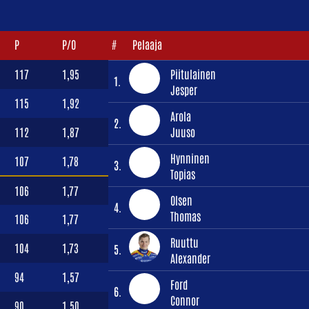
P
P/O
#
Pelaaja
117
1,95
Piitulainen
1.
Jesper
115
1,92
Arola
2.
112
1,87
Juuso
Hynninen
107
1,78
3.
Topias
106
1,77
Olsen
4.
Thomas
106
1,77
Ruuttu
104
1,73
5.
Alexander
94
1,57
Ford
6.
Connor
90
1,50