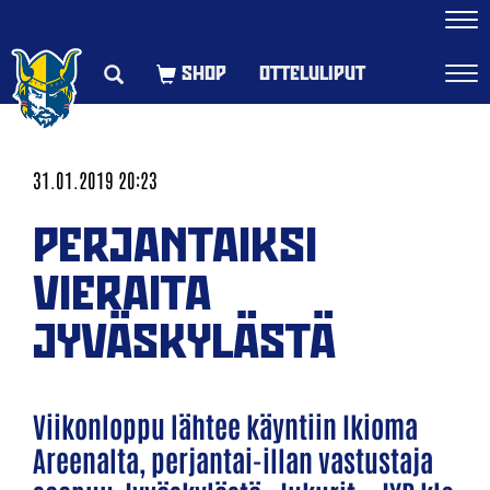
Navi
OTTELULIPUT
Navi
31.01.2019 20:23
PERJANTAIKSI
VIERAITA
JYVÄSKYLÄSTÄ
Viikonloppu lähtee käyntiin Ikioma
Areenalta, perjantai-illan vastustaja