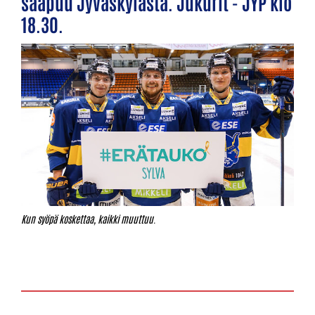
saapuu Jyväskylästä. Jukurit - JYP klo
18.30.
Kun syöpä koskettaa, kaikki muuttuu
.