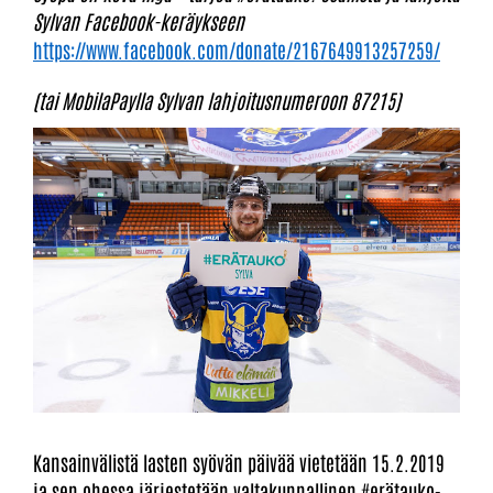
Sylvan Facebook-keräykseen
https://www.facebook.com/donate/2167649913257259/
(tai MobilaPaylla Sylvan lahjoitusnumeroon 87215)
Kansainvälistä lasten syövän päivää vietetään 15.2.2019
ja sen ohessa järjestetään valtakunnallinen #erätauko-