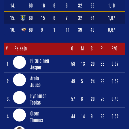
14.
60
16
6
6
32
66
1,10
15.
60
15
6
7
32
64
1,07
16.
60
9
1
11
39
40
0,67
#
Pelaaja
O
M
S
P
P/O
Piitulainen
1.
58
13
20
33
0,57
Jesper
Arola
2.
49
5
24
29
0,59
Juuso
Hynninen
3.
57
8
20
28
0,49
Topias
Olsen
4.
44
14
9
23
0,52
Thomas