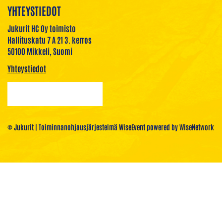
YHTEYSTIEDOT
Jukurit HC Oy toimisto
Hallituskatu 7 A 21 3. kerros
50100 Mikkeli, Suomi
Yhteystiedot
© Jukurit
| Toiminnanohjausjärjestelmä
WiseEvent
powered by
WiseNetwork