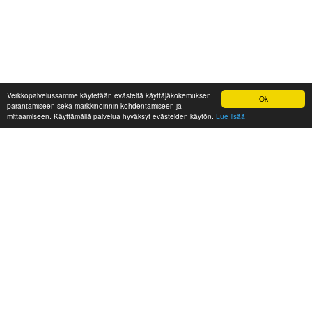
Verkkopalvelussamme käytetään evästeitä käyttäjäkokemuksen
Ok
parantamiseen sekä markkinoinnin kohdentamiseen ja
mittaamiseen. Käyttämällä palvelua hyväksyt evästeiden käytön.
Lue lisää