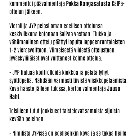
kommentoi päävalmentaja
Pekka Kangasalusta
KalPa-
ottelun jälkeen.
Vierailija JYP pelasi oman edellisen ottelunsa
keskiviikkona kotonaan SaiPaa vastaan. Tiukka ja
vähämaalinen ottelu päättyi lopulta lappeenrantalaisten
1-2 vierasvoittoon. Viimeisestä viidestä ottelustaan
jyväskyläläiset ovat voittaneet kolme ottelua.
- JYP haluaa kontrolloida kiekkoa ja pelata lyhyt
syöttöpeliä. Nähdään varmasti tiivistä viisikkopelaamista.
Kova haaste jälleen tulossa, kertoo valmentaja
Juuso
Hahl
.
Toisilleen tutut joukkueet taistelevat samoista sijoista
kevään peleihen.
- Nimilista JYPissä on edelleenkin kova ja se takaa heille