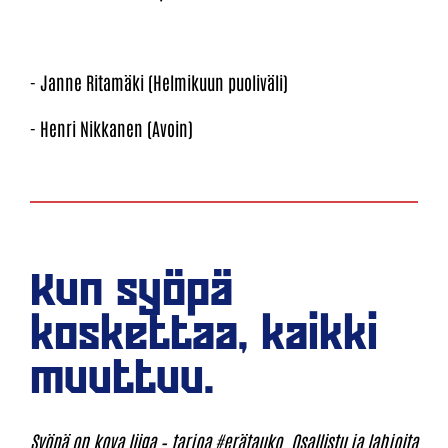
- Janne Ritamäki (Helmikuun puoliväli)
- Henri Nikkanen (Avoin)
Kun syöpä
koskettaa, kaikki
muuttuu.
Syöpä on kova liiga – tarjoa #erätauko. Osallistu ja lahjoita