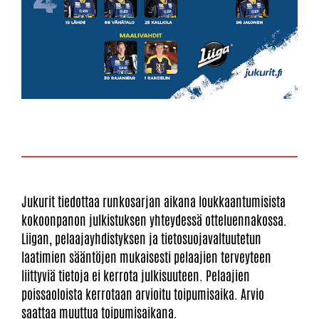
Jukurit tiedottaa runkosarjan aikana loukkaantumisista
kokoonpanon julkistuksen yhteydessä otteluennakossa.
Liigan, pelaajayhdistyksen ja tietosuojavaltuutetun
laatimien sääntöjen mukaisesti pelaajien terveyteen
liittyviä tietoja ei kerrota julkisuuteen. Pelaajien
poissaoloista kerrotaan arvioitu toipumisaika. Arvio
saattaa muuttua toipumisaikana.