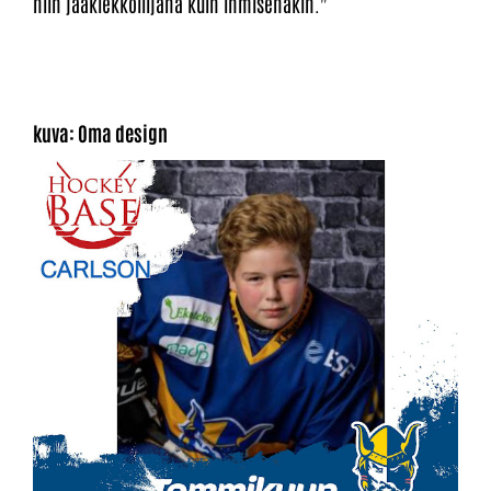
niin jääkiekkoilijana kuin ihmisenäkin."
kuva: Oma design