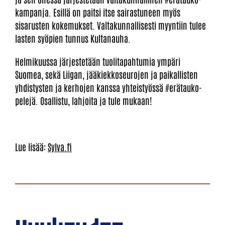
kampanja. Esillä on paitsi itse sairastuneen myös
sisarusten kokemukset. Valtakunnallisesti myyntiin tulee
lasten syöpien tunnus Kultanauha.
Helmikuussa järjestetään tuolitapahtumia ympäri
Suomea, sekä Liigan, jääkiekkoseurojen ja paikallisten
yhdistysten ja kerhojen kanssa yhteistyössä #erätauko-
pelejä. Osallistu, lahjoita ja tule mukaan!
Lue lisää:
Sylva.fi