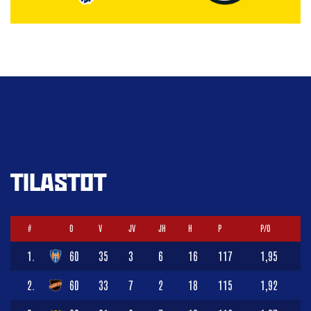
TILASTOT
#
O
V
JV
JH
H
P
P/O
1.
60
35
3
6
16
117
1,95
2.
60
33
7
2
18
115
1,92