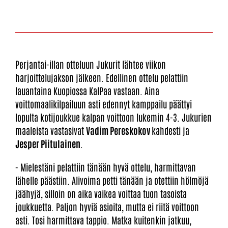
Perjantai-illan otteluun Jukurit lähtee viikon
harjoittelujakson jälkeen. Edellinen ottelu pelattiin
lauantaina Kuopiossa KalPaa vastaan. Aina
voittomaalikilpailuun asti edennyt kamppailu päättyi
lopulta kotijoukkue kalpan voittoon lukemin 4-3. Jukurien
maaleista vastasivat
Vadim Pereskokov
kahdesti ja
Jesper Piitulainen
.
- Mielestäni pelattiin tänään hyvä ottelu, harmittavan
lähelle päästiin. Alivoima petti tänään ja otettiin hölmöjä
jäähyjä, silloin on aika vaikea voittaa tuon tasoista
joukkuetta. Paljon hyviä asioita, mutta ei riitä voittoon
asti. Tosi harmittava tappio. Matka kuitenkin jatkuu,