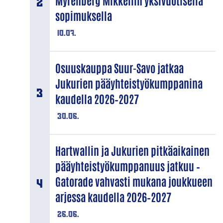
Myrenberg Mikkeliin yksivuotisella
sopimuksella
10.07.
Osuuskauppa Suur-Savo jatkaa
Jukurien pääyhteistyökumppanina
kaudella 2026–2027
30.06.
Hartwallin ja Jukurien pitkäaikainen
pääyhteistyökumppanuus jatkuu –
Gatorade vahvasti mukana joukkueen
arjessa kaudella 2026–2027
26.06.