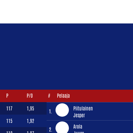
P
P/O
#
Pelaaja
117
1,95
Piitulainen
1.
Jesper
115
1,92
Arola
2.