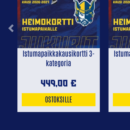
Previous
Istumapaikkakausikortti 3-
Istum
kategoria
449,00
€
OSTOKSILLE