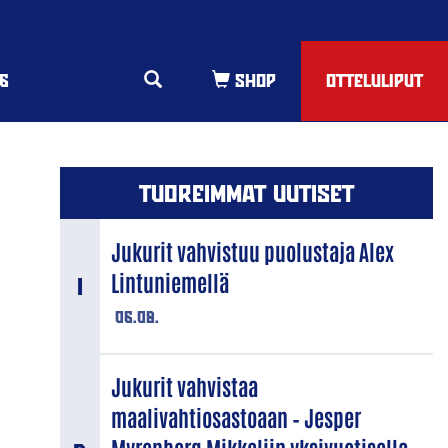
6
OTTELULIPUT
TUOREIMMAT UUTISET
Jukurit vahvistuu puolustaja Alex
Lintuniemellä
06.08.
Jukurit vahvistaa
maalivahtiosastoaan – Jesper