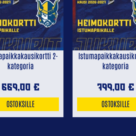
apaikkakausikortti 2-
Istumapaikkakausikor
kategoria
kategoria
669,00
€
799,00
€
OSTOKSILLE
OSTOKSILLE