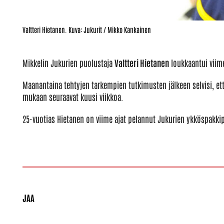
Valtteri Hietanen. Kuva: Jukurit / Mikko Kankainen
Mikkelin Jukurien puolustaja
Valtteri Hietanen
loukkaantui viime
Maanantaina tehtyjen tarkempien tutkimusten jälkeen selvisi, e
mukaan seuraavat kuusi viikkoa.
25-vuotias Hietanen on viime ajat pelannut Jukurien ykköspakkipa