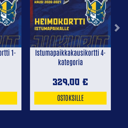
Next
tti 1-
Istumapaikkakausikortti 4-
kategoria
329,00
€
OSTOKSILLE