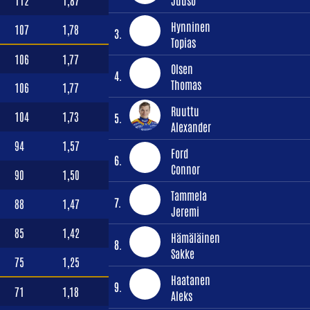
112
1,87
Juuso
Hynninen
107
1,78
3.
Topias
106
1,77
Olsen
4.
Thomas
106
1,77
Ruuttu
104
1,73
5.
Alexander
94
1,57
Ford
6.
Connor
90
1,50
Tammela
7.
88
1,47
Jeremi
85
1,42
Hämäläinen
8.
Sakke
75
1,25
Haatanen
9.
71
1,18
Aleks