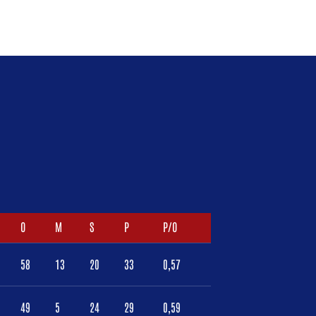
O
M
S
P
P/O
58
13
20
33
0,57
49
5
24
29
0,59