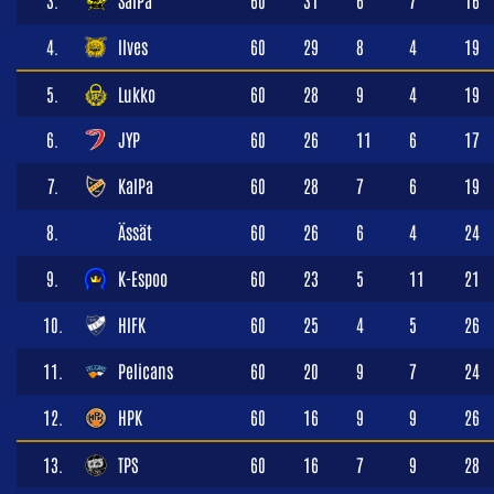
3.
SaiPa
60
31
6
7
16
4.
Ilves
60
29
8
4
19
5.
Lukko
60
28
9
4
19
6.
JYP
60
26
11
6
17
7.
KalPa
60
28
7
6
19
8.
Ässät
60
26
6
4
24
9.
K-Espoo
60
23
5
11
21
10.
HIFK
60
25
4
5
26
11.
Pelicans
60
20
9
7
24
12.
HPK
60
16
9
9
26
13.
TPS
60
16
7
9
28