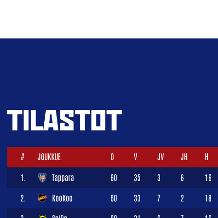
TILASTOT
#
JOUKKUE
O
V
JV
JH
H
1.
Tappara
60
35
3
6
16
2.
KooKoo
60
33
7
2
18