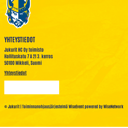
YHTEYSTIEDOT
Jukurit HC Oy toimisto
Hallituskatu 7 A 21 3. kerros
50100 Mikkeli, Suomi
Yhteystiedot
© Jukurit
| Toiminnanohjausjärjestelmä
WiseEvent
powered by
WiseNetwork