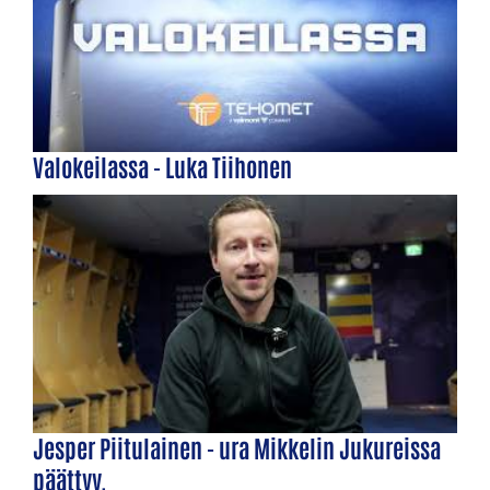
Valokeilassa - Luka Tiihonen
Jesper Piitulainen - ura Mikkelin Jukureissa
päättyy.