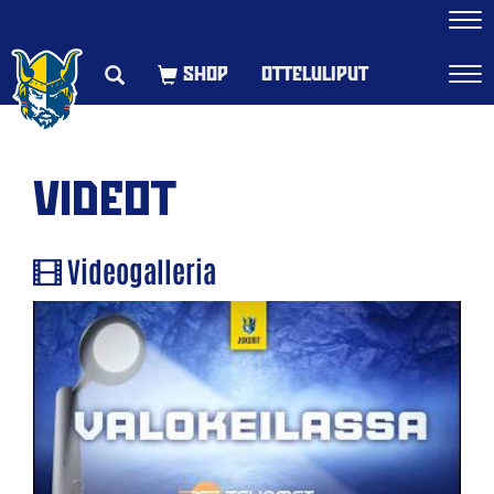
Navi
OTTELULIPUT
Navi
VIDEOT
Videogalleria