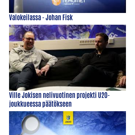
Valokeilassa - Johan Fisk
Ville Jokisen nelivuotinen projekti U20-
joukkueessa päätökseen