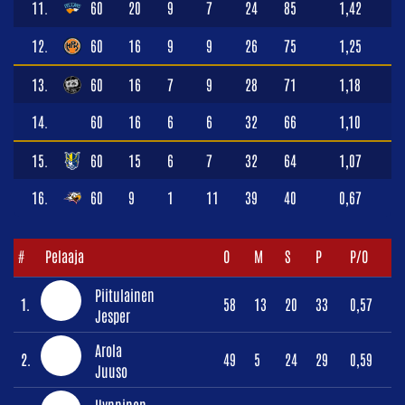
11.
60
20
9
7
24
85
1,42
12.
60
16
9
9
26
75
1,25
13.
60
16
7
9
28
71
1,18
14.
60
16
6
6
32
66
1,10
15.
60
15
6
7
32
64
1,07
16.
60
9
1
11
39
40
0,67
#
Pelaaja
O
M
S
P
P/O
Piitulainen
1.
58
13
20
33
0,57
Jesper
Arola
2.
49
5
24
29
0,59
Juuso