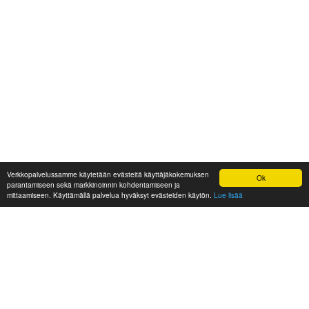
Verkkopalvelussamme käytetään evästeitä käyttäjäkokemuksen
Ok
parantamiseen sekä markkinoinnin kohdentamiseen ja
mittaamiseen. Käyttämällä palvelua hyväksyt evästeiden käytön.
Lue lisää