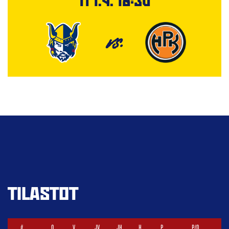
Ti 1.9. 18:30
VS.
TILASTOT
#
O
V
JV
JH
H
P
P/O