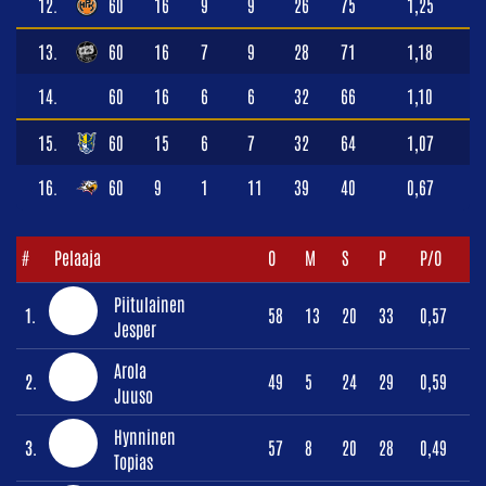
12.
60
16
9
9
26
75
1,25
13.
60
16
7
9
28
71
1,18
14.
60
16
6
6
32
66
1,10
15.
60
15
6
7
32
64
1,07
16.
60
9
1
11
39
40
0,67
#
Pelaaja
O
M
S
P
P/O
Piitulainen
1.
58
13
20
33
0,57
Jesper
Arola
2.
49
5
24
29
0,59
Juuso
Hynninen
3.
57
8
20
28
0,49
Topias