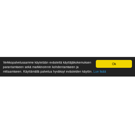
Verkkopalvelussamme käytetään evästeitä käyttäjäkokemuksen
Ok
parantamiseen sekä markkinoinnin kohdentamiseen ja
mittaamiseen. Käyttämällä palvelua hyväksyt evästeiden käytön.
Lue lisää