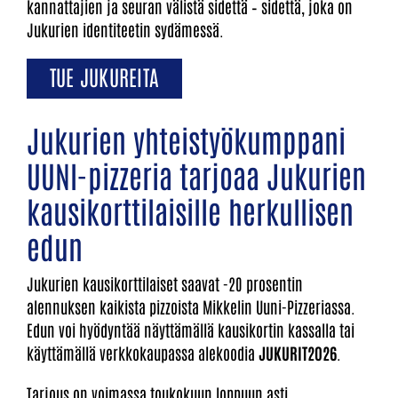
kannattajien ja seuran välistä sidettä – sidettä, joka on
Jukurien identiteetin sydämessä.
TUE JUKUREITA
Jukurien yhteistyökumppani
UUNI-pizzeria tarjoaa Jukurien
kausikorttilaisille herkullisen
edun
Jukurien kausikorttilaiset saavat -20 prosentin
alennuksen kaikista pizzoista Mikkelin Uuni-Pizzeriassa.
Edun voi hyödyntää näyttämällä kausikortin kassalla tai
käyttämällä verkkokaupassa alekoodia
JUKURIT2026
.
Tarjous on voimassa toukokuun loppuun asti.