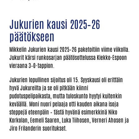
Jukurien kausi 2025–26
päätökseen
Mikkelin Jukurien kausi 2025–26 paketoitiin viime viikolla.
Jukurit kärsi runkosarjan päätösottelussa Kiekko-Espoon
vieraana 3–0-tappion.
Jukurien lopullinen sijoitus oli 15. Syyskausi oli erittäin
hyvä Jukureilta ja se oli pitkään kiinni
pudotuspelipaikasta, mutta tuloskunto hyytyi kuitenkin
keväällä. Moni nuori pelaaja otti kauden aikana isoja
steppejä eteenpäin – tästä hyvänä esimerkkinä Niko
Korkolan, Eemeli Saaren, Luka Tiihosen, Verneri Ahosen ja
Jiro Frilanderin suoritukset.