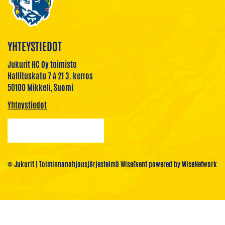
YHTEYSTIEDOT
Jukurit HC Oy toimisto
Hallituskatu 7 A 21 3. kerros
50100 Mikkeli, Suomi
Yhteystiedot
© Jukurit
| Toiminnanohjausjärjestelmä
WiseEvent
powered by
WiseNetwork