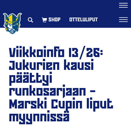
Navi
OTTELULIPUT
Navi
Viikkoinfo 13/26:
Jukurien kausi
päättyi
runkosarjaan –
Marski Cupin liput
myynnissä