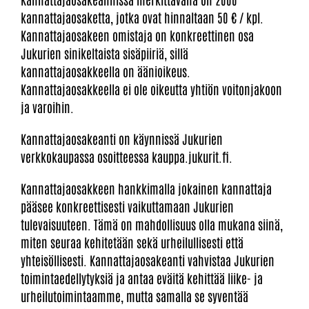
kannattajaosaketta, jotka ovat hinnaltaan 50 € / kpl.
Kannattajaosakeen omistaja on konkreettinen osa
Jukurien sinikeltaista sisäpiiriä, sillä
kannattajaosakkeella on äänioikeus.
Kannattajaosakkeella ei ole oikeutta yhtiön voitonjakoon
ja varoihin.
Kannattajaosakeanti on käynnissä Jukurien
verkkokaupassa osoitteessa kauppa.jukurit.fi.
Kannattajaosakkeen hankkimalla jokainen kannattaja
pääsee konkreettisesti vaikuttamaan Jukurien
tulevaisuuteen. Tämä on mahdollisuus olla mukana siinä,
miten seuraa kehitetään sekä urheilullisesti että
yhteisöllisesti. Kannattajaosakeanti vahvistaa Jukurien
toimintaedellytyksiä ja antaa eväitä kehittää liike- ja
urheilutoimintaamme, mutta samalla se syventää