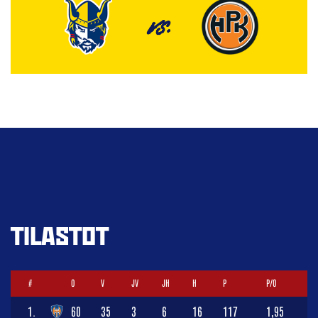
VS.
TILASTOT
#
O
V
JV
JH
H
P
P/O
1.
60
35
3
6
16
117
1,95