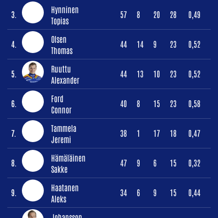
Hynninen
3.
57
8
20
28
0,49
Topias
Olsen
4.
44
14
9
23
0,52
Thomas
Ruuttu
5.
44
13
10
23
0,52
Alexander
Ford
6.
40
8
15
23
0,58
Connor
Tammela
7.
38
1
17
18
0,47
Jeremi
Hämäläinen
8.
47
9
6
15
0,32
Sakke
Haatanen
9.
34
6
9
15
0,44
Aleks
Johansson