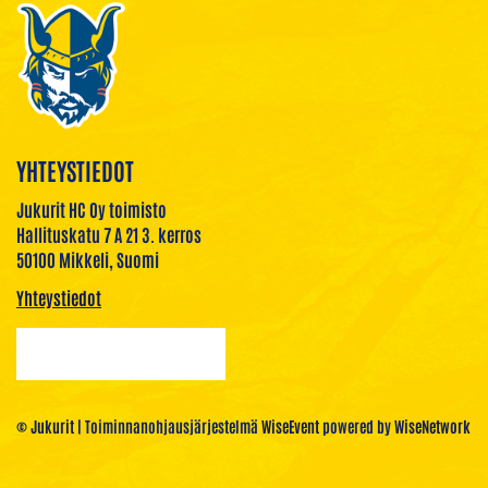
YHTEYSTIEDOT
Jukurit HC Oy toimisto
Hallituskatu 7 A 21 3. kerros
50100 Mikkeli, Suomi
Yhteystiedot
© Jukurit
| Toiminnanohjausjärjestelmä
WiseEvent
powered by
WiseNetwork