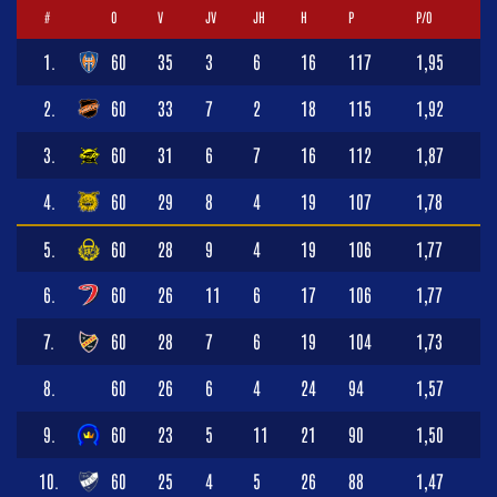
#
O
V
JV
JH
H
P
P/O
1.
60
35
3
6
16
117
1,95
2.
60
33
7
2
18
115
1,92
3.
60
31
6
7
16
112
1,87
4.
60
29
8
4
19
107
1,78
5.
60
28
9
4
19
106
1,77
6.
60
26
11
6
17
106
1,77
7.
60
28
7
6
19
104
1,73
8.
60
26
6
4
24
94
1,57
9.
60
23
5
11
21
90
1,50
10.
60
25
4
5
26
88
1,47