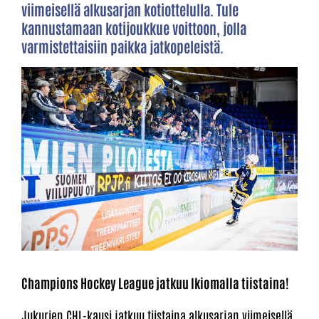
viimeisellä alkusarjan kotiottelulla. Tule
kannustamaan kotijoukkue voittoon, jolla
varmistettaisiin paikka jatkopeleistä.
Champions Hockey League jatkuu Ikiomalla tiistaina!
Jukurien CHL-kausi jatkuu tiistaina alkusarjan viimeisellä