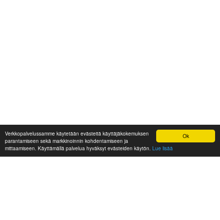
Verkkopalvelussamme käytetään evästeitä käyttäjäkokemuksen
Ok
parantamiseen sekä markkinoinnin kohdentamiseen ja
mittaamiseen. Käyttämällä palvelua hyväksyt evästeiden käytön.
Lue lisää