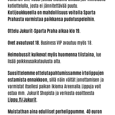
kotiottelulla, josta ei jännitettävää puutu.
Kotijoukkueella on mahdollisuus voitolla Sparta
Prahasta varmistaa paikkansa pudotuspeleihin.
Ottelu Jukurit-Sparta Praha alkaa klo 19.
Ovet avautuvat 18.
Business VIP avautuu myös 18.
Heimobussit kulkevat myös huomenna tiistaina
, lue
lisää poikkeusaikataulusta alta.
Suosittelemme ottelutapahtumissamme
irtolippujen
ostamista ennakkoon
, sillä näin vältät jonottamisen ja
varmistat itsellesi paikan Ikioma Areenalla.Lippuja voit
ostaa mm. Jukurit Shopista ja verkosta osoitteesta
Lippu.fi/Jukurit
.
Muistathan aina edulliset perhelippumme.
40 euron