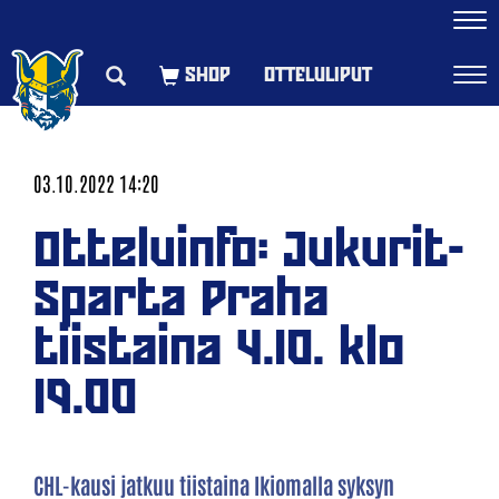
Navi
OTTELULIPUT
Navi
03.10.2022 14:20
Otteluinfo: Jukurit-
Sparta Praha
tiistaina 4.10. klo
19.00
CHL-kausi jatkuu tiistaina Ikiomalla syksyn