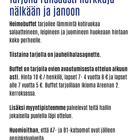
nälkään ja janoon
Heimobuffet
tarjoilee lämmintä kotiruokaa
salaatteineen, leipineen ja juomineen huokeaan hintaan
koko perheelle.
Tiistaina tarjolla on jauhelihalasagnette
.
Buffet on tarjolla ovien avautumisesta ottelun alkuun
asti.
Hinta 10 € / henkilö, lapset 7- 4 vuotta 8 € ja lapset
alle 7 vuotta 5 €. Buffet tarjoillaan Ikioma Areenan 2.
kerroksessa.
Lisäksi myyntipisteemme
palvelevat teitä hallin
jokaisella puolella läpi ottelun.
Huomioithan
, että A7- ja B1-katsomot ovat jälleen
anniskelualueita.