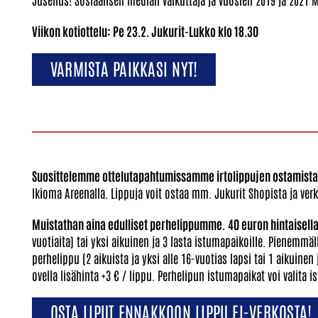
Viikon kotiottelu: Pe 23.2. Jukurit-Lukko klo 18.30
VARMISTA PAIKKASI NYT!
Suosittelemme ottelutapahtumissamme irtolippujen ostamist
Ikioma Areenalla. Lippuja voit ostaa mm. Jukurit Shopista ja ver
Muistathan aina edulliset perhelippumme.
40 euron hintaisella
vuotiaita) tai yksi aikuinen ja 3 lasta istumapaikoille. Pienemmäl
perhelippu (2 aikuista ja yksi alle 16-vuotias lapsi tai 1 aikuine
ovella lisähinta +3 € / lippu. Perhelipun istumapaikat voi valita 
OSTA LIPUT ENNAKKOON LIPPU.FI-VERKOSTA!