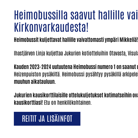
Heimobussilla saavut hallille va
Kirkonvarkaudesta!
Heimobussit kuljettavat hallille vaivattomasti ympäri Mikkeliä!
Ihastjärven Linja kuljettaa Jukurien kotiotteluihin Otavasta, Visu
Kauden 2023-2024 uutuutena Heimobussi numero 1 on saanut 
Heizenpuiston pysäkiltä. Heimobussi pysähtyy pysäkillä arkipelei
muuhun aikatauluun.
Jukurien kausikorttilaisille ottelukuljetukset kotimatseihin ova
kausikorttiasi!
Etu on henkilökohtainen.
REITIT JA LISÄINFOT