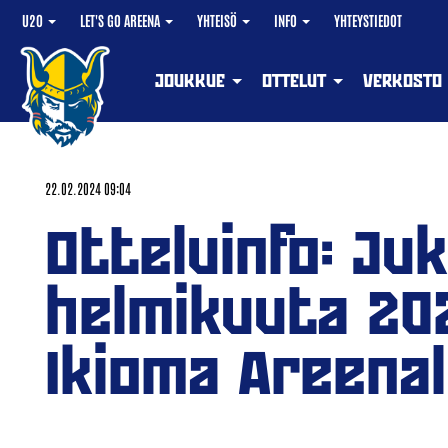
U20
LET'S GO AREENA
YHTEISÖ
INFO
YHTEYSTIEDOT
JOUKKUE
OTTELUT
VERKOSTO
22.02.2024 09:04
Otteluinfo: Ju
helmikuuta 202
Ikioma Areenal