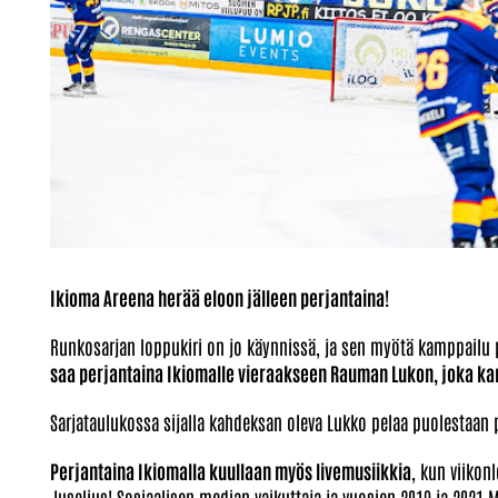
Ikioma Areena herää eloon jälleen perjantaina!
Runkosarjan loppukiri on jo käynnissä, ja sen myötä kamppailu
saa perjantaina Ikiomalle vieraakseen Rauman Lukon, joka kam
Sarjataulukossa sijalla kahdeksan oleva Lukko pelaa puolestaan 
Perjantaina Ikiomalla kuullaan myös livemusiikkia
, kun viikon
Juselius! Sosiaalisen median vaikuttaja ja vuosien 2019 ja 2021 Mi