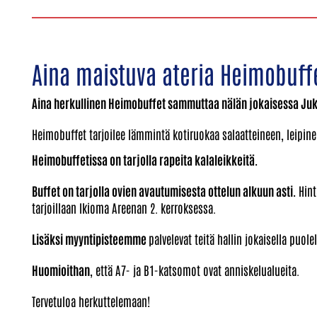
Aina maistuva ateria Heimobuffe
Aina herkullinen Heimobuffet sammuttaa nälän jokaisessa Juku
Heimobuffet tarjoilee lämmintä kotiruokaa salaatteineen, leipin
Heimobuffetissa on tarjolla rapeita kalaleikkeitä.
Buffet on tarjolla ovien avautumisesta ottelun alkuun asti.
Hinta
tarjoillaan Ikioma Areenan 2. kerroksessa.
Lisäksi myyntipisteemme
palvelevat teitä hallin jokaisella puolel
Huomioithan
, että A7- ja B1-katsomot ovat anniskelualueita.
Tervetuloa herkuttelemaan!