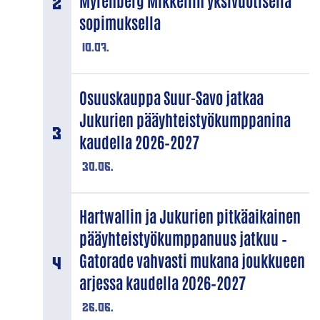
Myrenberg Mikkeliin yksivuotisella
sopimuksella
10.07.
Osuuskauppa Suur-Savo jatkaa
Jukurien pääyhteistyökumppanina
kaudella 2026–2027
30.06.
Hartwallin ja Jukurien pitkäaikainen
pääyhteistyökumppanuus jatkuu –
Gatorade vahvasti mukana joukkueen
arjessa kaudella 2026–2027
26.06.