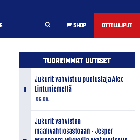
6
OTTELULIPUT
TUOREIMMAT UUTISET
Jukurit vahvistuu puolustaja Alex
Lintuniemellä
06.08.
Jukurit vahvistaa
maalivahtiosastoaan – Jesper