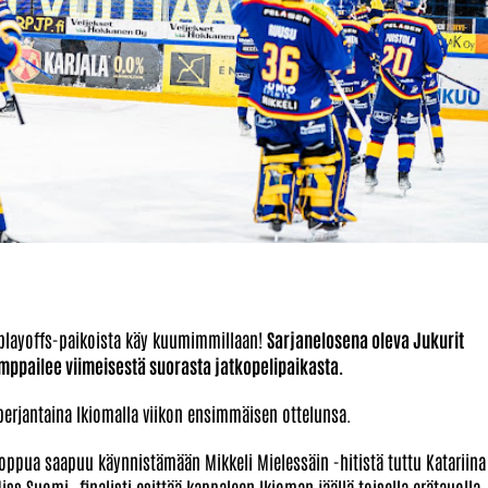
 playoffs-paikoista käy kuumimmillaan!
Sarjanelosena oleva Jukurit
ppailee viimeisestä suorasta jatkopelipaikasta.
perjantaina Ikiomalla viikon ensimmäisen ottelunsa.
loppua saapuu käynnistämään Mikkeli Mielessäin -hitistä tuttu Katariina
ss Suomi -finalisti esittää kappaleen Ikioman jäällä toisella erätauolla.