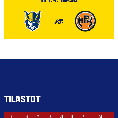
VS.
TILASTOT
#
O
V
JV
JH
H
P
P/O