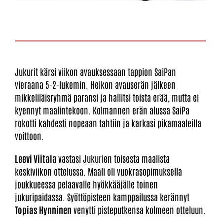
Jukurit kärsi viikon avauksessaan tappion SaiPan
vieraana 5-2-lukemin. Heikon avauserän jälkeen
mikkeliläisryhmä paransi ja hallitsi toista erää, mutta ei
kyennyt maalintekoon. Kolmannen erän alussa SaiPa
rokotti kahdesti nopeaan tahtiin ja karkasi pikamaaleilla
voittoon.
Leevi Viitala
vastasi Jukurien toisesta maalista
keskiviikon ottelussa. Maali oli vuokrasopimuksella
joukkueessa pelaavalle hyökkääjälle toinen
jukuripaidassa. Syöttöpisteen kamppailussa kerännyt
Topias Hynninen
venytti pisteputkensa kolmeen otteluun.