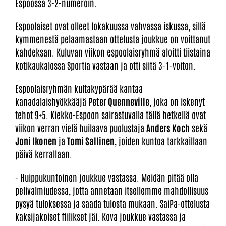
Espoossa 3-2-numeroin.
Espoolaiset ovat olleet lokakuussa vahvassa iskussa, sillä
kymmenestä pelaamastaan ottelusta joukkue on voittanut
kahdeksan. Kuluvan viikon espoolaisryhmä aloitti tiistaina
kotikaukalossa Sportia vastaan ja otti siitä 3-1-voiton.
Espoolaisryhmän kultakypärää kantaa
kanadalaishyökkääjä
Peter Quenneville
, joka on iskenyt
tehot 9+5. Kiekko-Espoon sairastuvalla tällä hetkellä ovat
viikon verran vielä huilaava puolustaja
Anders Koch
sekä
Joni Ikonen
ja
Tomi Sallinen
, joiden kuntoa tarkkaillaan
päivä kerrallaan.
- Huippukuntoinen joukkue vastassa. Meidän pitää olla
pelivalmiudessa, jotta annetaan itsellemme mahdollisuus
pysyä tuloksessa ja saada tulosta mukaan. SaiPa-ottelusta
kaksijakoiset fiilikset jäi. Kova joukkue vastassa ja