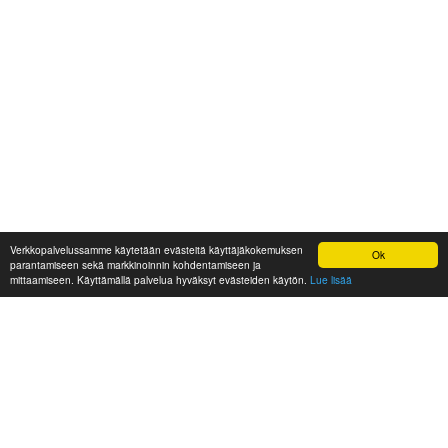
Verkkopalvelussamme käytetään evästeitä käyttäjäkokemuksen
Ok
parantamiseen sekä markkinoinnin kohdentamiseen ja
mittaamiseen. Käyttämällä palvelua hyväksyt evästeiden käytön.
Lue lisää