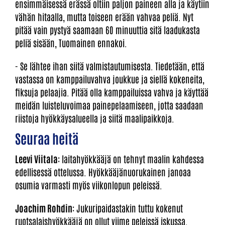
ensimmäisessä erässä oltiin paljon paineen alla ja käytiin
vähän hitaalla, mutta toiseen erään vahvaa peliä. Nyt
pitää vain pystyä saamaan 60 minuuttia sitä laadukasta
peliä sisään, Tuomainen ennakoi.
- Se lähtee ihan siitä valmistautumisesta. Tiedetään, että
vastassa on kamppailuvahva joukkue ja siellä kokeneita,
fiksuja pelaajia. Pitää olla kamppailuissa vahva ja käyttää
meidän luisteluvoimaa painepelaamiseen, jotta saadaan
riistoja hyökkäysalueella ja siitä maalipaikkoja.
Seuraa heitä
Leevi Viitala
: laitahyökkääjä on tehnyt maalin kahdessa
edellisessä ottelussa. Hyökkääjänuorukainen janoaa
osumia varmasti myös viikonlopun peleissä.
Joachim Rohdin
: Jukuripaidastakin tuttu kokenut
ruotsalaishyökkääjä on ollut viime peleissä iskussa.