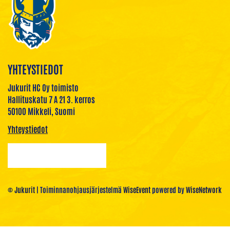
YHTEYSTIEDOT
Jukurit HC Oy toimisto
Hallituskatu 7 A 21 3. kerros
50100 Mikkeli, Suomi
Yhteystiedot
© Jukurit
| Toiminnanohjausjärjestelmä
WiseEvent
powered by
WiseNetwork