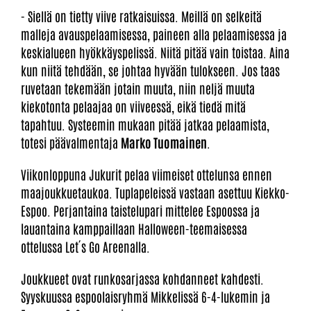
- Siellä on tietty viive ratkaisuissa. Meillä on selkeitä
malleja avauspelaamisessa, paineen alla pelaamisessa ja
keskialueen hyökkäyspelissä. Niitä pitää vain toistaa. Aina
kun niitä tehdään, se johtaa hyvään tulokseen. Jos taas
ruvetaan tekemään jotain muuta, niin neljä muuta
kiekotonta pelaajaa on viiveessä, eikä tiedä mitä
tapahtuu. Systeemin mukaan pitää jatkaa pelaamista,
totesi päävalmentaja
Marko Tuomainen
.
Viikonloppuna Jukurit pelaa viimeiset ottelunsa ennen
maajoukkuetaukoa. Tuplapeleissä vastaan asettuu Kiekko-
Espoo. Perjantaina taistelupari mittelee Espoossa ja
lauantaina kamppaillaan Halloween-teemaisessa
ottelussa Let´s Go Areenalla.
Joukkueet ovat runkosarjassa kohdanneet kahdesti.
Syyskuussa espoolaisryhmä Mikkelissä 6-4-lukemin ja