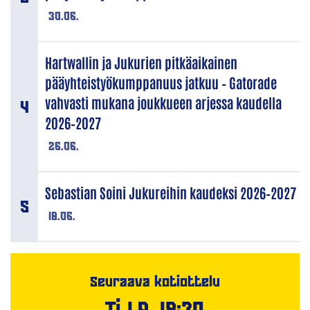
30.06.
Hartwallin ja Jukurien pitkäaikainen
pääyhteistyökumppanuus jatkuu – Gatorade
vahvasti mukana joukkueen arjessa kaudella
2026–2027
26.06.
Sebastian Soini Jukureihin kaudeksi 2026–2027
18.06.
Seuraava kotiottelu
Ti 1.9. 18:30