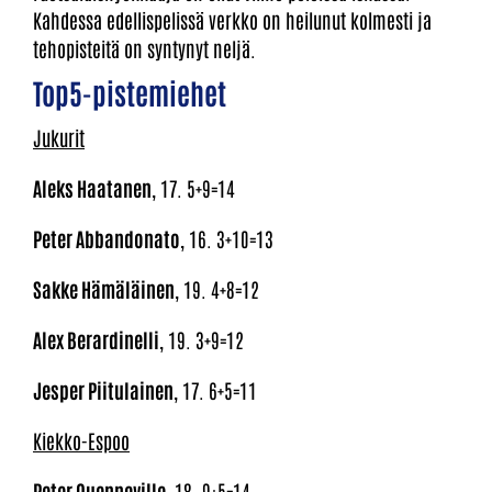
Kahdessa edellispelissä verkko on heilunut kolmesti ja
tehopisteitä on syntynyt neljä.
Top5-pistemiehet
Jukurit
Aleks Haatanen
, 17. 5+9=14
Peter Abbandonato
, 16. 3+10=13
Sakke Hämäläinen
, 19. 4+8=12
Alex Berardinelli
, 19. 3+9=12
Jesper Piitulainen
, 17. 6+5=11
Kiekko-Espoo
Peter Quenneville
, 18. 9+5=14