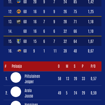
11.
60
20
9
7
24
85
1,42
12.
60
16
9
9
26
75
1,25
13.
60
16
7
9
28
71
1,18
14.
60
16
6
6
32
66
1,10
15.
60
15
6
7
32
64
1,07
16.
60
9
1
11
39
40
0,67
#
Pelaaja
O
M
S
P
P/O
Piitulainen
1.
58
13
20
33
0,57
Jesper
Arola
2.
49
5
24
29
0,59
Juuso
Hynninen