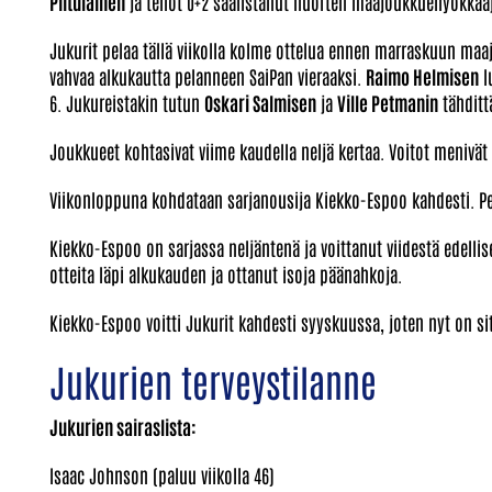
Piitulainen
ja tehot 0+2 saalistanut nuorten maajoukkuehyökkää
Jukurit pelaa tällä viikolla kolme ottelua ennen marraskuun m
vahvaa alkukautta pelanneen SaiPan vieraaksi.
Raimo Helmisen
l
6. Jukureistakin tutun
Oskari Salmisen
ja
Ville Petmanin
tähditt
Joukkueet kohtasivat viime kaudella neljä kertaa. Voitot menivät 3
Viikonloppuna kohdataan sarjanousija Kiekko-Espoo kahdesti. Pe
Kiekko-Espoo on sarjassa neljäntenä ja voittanut viidestä edelli
otteita läpi alkukauden ja ottanut isoja päänahkoja.
Kiekko-Espoo voitti Jukurit kahdesti syyskuussa, joten nyt on sit
Jukurien terveystilanne
Jukurien sairaslista:
Isaac Johnson (paluu viikolla 46)