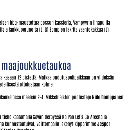
laisen bbq-maustettua possun kassleria, Vampyyrin lihapullia
sia lankkuperunoita (L, G) Zompien lakritsivaahtokakkua (L)
n maajoukkuetaukoa
usta kasaan 12 pistettä. Matkaa pudotuspelipaikkaan on yhdeksän
 edellisestä ottelustaan kolme.
otikaukalossa maalein 2–4. Mikkeliläisten puolustaja
Niilo Romppanen
en tielle kaatamalla Savon derbyssä KalPan Let´s Go Areenalla
ajina kunnostautuivat, voittomaalin iskenyt kipparimme
Jesper