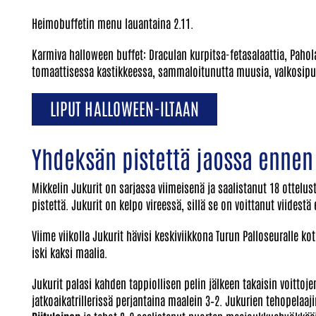
Heimobuffetin menu lauantaina 2.11.
Karmiva halloween buffet: Draculan kurpitsa-fetasalaattia, Paho
tomaattisessa kastikkeessa, sammaloitunutta muusia, valkosipuli
LIPUT HALLOWEEN-ILTAAN
Yhdeksän pistettä jaossa enne
Mikkelin Jukurit on sarjassa viimeisenä ja saalistanut 18 ottel
pistettä. Jukurit on kelpo vireessä, sillä se on voittanut viidestä
Viime viikolla Jukurit hävisi keskiviikkona Turun Palloseuralle k
iski kaksi maalia.
Jukurit palasi kahden tappiollisen pelin jälkeen takaisin voittoj
jatkoaikatrillerissä perjantaina maalein 3–2. Jukurien tehopela