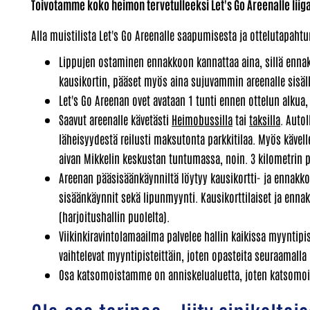
Toivotamme koko heimon tervetulleeksi Let's Go Areenalle liiga
Alla muistilista Let's Go Areenalle saapumisesta ja ottelutapaht
Lippujen ostaminen ennakkoon kannattaa aina, sillä ennak
kausikortin, pääset myös aina sujuvammin areenalle sisäll
Let's Go Areenan ovet avataan 1 tunti ennen ottelun alkua, 
Saavut areenalle kävetästi
Heimobussilla
tai
taksilla
. Autol
läheisyydestä reilusti maksutonta parkkitilaa. Myös kävelle
aivan Mikkelin keskustan tuntumassa, noin. 3 kilometrin p
Areenan pääsisäänkäynniltä löytyy kausikortti- ja ennakko
sisäänkäynnit sekä lipunmyynti. Kausikorttilaiset ja enna
(harjoitushallin puolelta).
Viikinkiravintolamaailma palvelee hallin kaikissa myynti
vaihtelevat myyntipisteittäin, joten opasteita seuraamalla
Osa katsomoistamme on anniskelualuetta, joten katsomoid