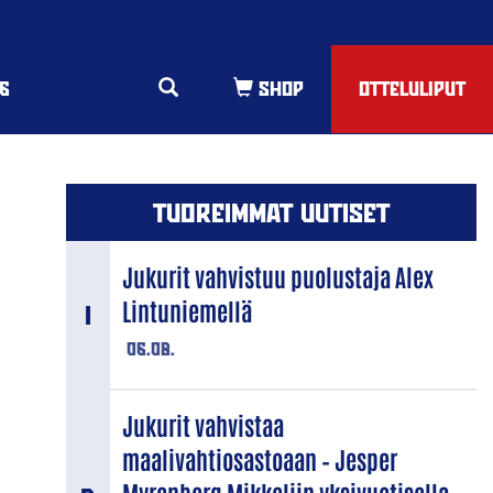
6
OTTELULIPUT
TUOREIMMAT UUTISET
Jukurit vahvistuu puolustaja Alex
Lintuniemellä
06.08.
Jukurit vahvistaa
maalivahtiosastoaan – Jesper