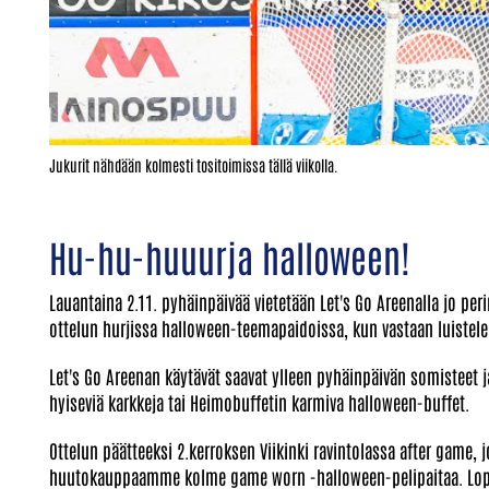
Jukurit nähdään kolmesti tositoimissa tällä viikolla.
Hu-hu-huuurja halloween!
Lauantaina 2.11. pyhäinpäivää vietetään Let's Go Areenalla jo p
ottelun hurjissa halloween-teemapaidoissa, kun vastaan luistele
Let's Go Areenan käytävät saavat ylleen pyhäinpäivän somisteet j
hyiseviä karkkeja tai Heimobuffetin karmiva halloween-buffet.
Ottelun päätteeksi 2.kerroksen Viikinki ravintolassa after game, 
huutokauppaamme kolme game worn -halloween-pelipaitaa. Loput