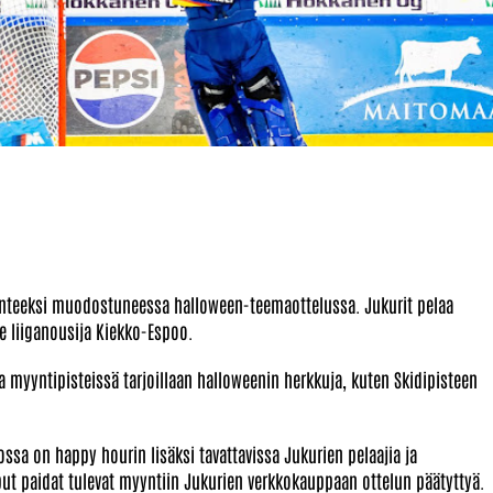
erinteeksi muodostuneessa halloween-teemaottelussa. Jukurit pelaa
e liiganousija Kiekko-Espoo.
a myyntipisteissä tarjoillaan halloweenin herkkuja, kuten Skidipisteen
jossa on happy hourin lisäksi tavattavissa Jukurien pelaajia ja
 paidat tulevat myyntiin Jukurien verkkokauppaan ottelun päätyttyä.