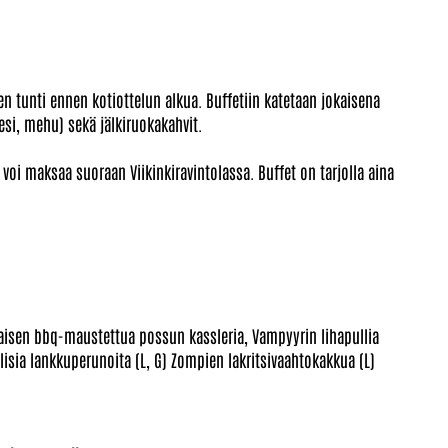
n tunti ennen kotiottelun alkua. Buffetiin katetaan jokaisena
esi, mehu) sekä jälkiruokakahvit.
voi maksaa suoraan Viikinkiravintolassa. Buffet on tarjolla aina
laisen bbq-maustettua possun kassleria, Vampyyrin lihapullia
sia lankkuperunoita (L, G) Zompien lakritsivaahtokakkua (L)