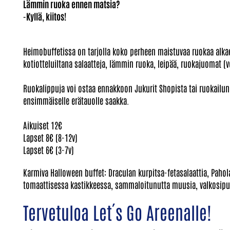
Lämmin ruoka ennen matsia?
-Kyllä, kiitos!
Heimobuffetissa on tarjolla koko perheen maistuvaa ruokaa alkae
kotiotteluiltana salaatteja, lämmin ruoka, leipää, ruokajuomat (v
Ruokalippuja voi ostaa ennakkoon Jukurit Shopista tai ruokailun 
ensimmäiselle erätauolle saakka.
Aikuiset 12€
Lapset 8€ (8-12v)
Lapset 6€ (3-7v)
Karmiva Halloween buffet: Draculan kurpitsa-fetasalaattia, Paho
tomaattisessa kastikkeessa, sammaloitunutta muusia, valkosipuli
Tervetuloa Let´s Go Areenalle!