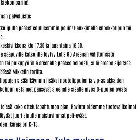
kiekon pariin!
uman palveluista:
kolipulla pääset edullisemmin peliin! Hankkimalla ennakkolipun tai
e.
keskiviikkona klo 17.30 ja lauantaina 16.00.
la saapuville katsojille löytyy Let's Go Areenan välittömästä
n tai polkupyörällä areenalle pääsee helposti, sillä areena sijaitsee
äässä Mikkelin torilta.
lippujen sisäänkäynnin lisäksi noutolippujen ja vip-asiakkaiden
kkolipun ostaneet pääsevät areenalle sisälle myös B-puolen ovista
pisteissä koko ottelutapahtuman ajan. Ravintoloidemme tuotevalikoimat
 löydät juuri sinulle maistuvimmat peli-eväät.
en ikäraja on K-18.