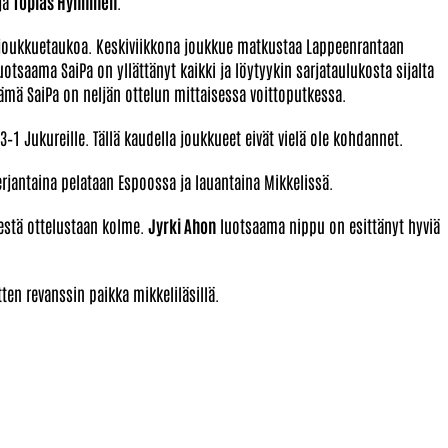
jä
Topias Hynninen
.
aajoukkuetaukoa. Keskiviikkona joukkue matkustaa Lappeenrantaan
uotsaama SaiPa on yllättänyt kaikki ja löytyykin sarjataulukosta sijalta
ämä SaiPa on neljän ottelun mittaisessa voittoputkessa.
–1 Jukureille. Tällä kaudella joukkueet eivät vielä ole kohdannet.
rjantaina pelataan Espoossa ja lauantaina Mikkelissä.
sestä ottelustaan kolme.
Jyrki Ahon
luotsaama nippu on esittänyt hyviä
ten revanssin paikka mikkeliläsillä.