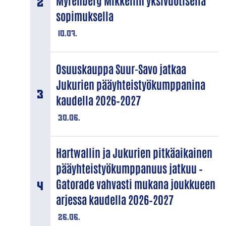
Myrenberg Mikkeliin yksivuotisella
sopimuksella
10.07.
Osuuskauppa Suur-Savo jatkaa
Jukurien pääyhteistyökumppanina
kaudella 2026–2027
30.06.
Hartwallin ja Jukurien pitkäaikainen
pääyhteistyökumppanuus jatkuu –
Gatorade vahvasti mukana joukkueen
arjessa kaudella 2026–2027
26.06.