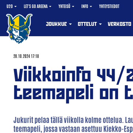
U20
LET'S GO AREENA
YHTEISÖ
INFO
YHTEYSTIEDOT
JOUKKUE
OTTELUT
VERKOSTO
28.10.2024 17:18
Viikkoinfo 44/
teemapeli on t
Jukurit pelaa tällä viikolla kolme ottelua. 
teemapeli, jossa vastaan asettuu Kiekko-Esp