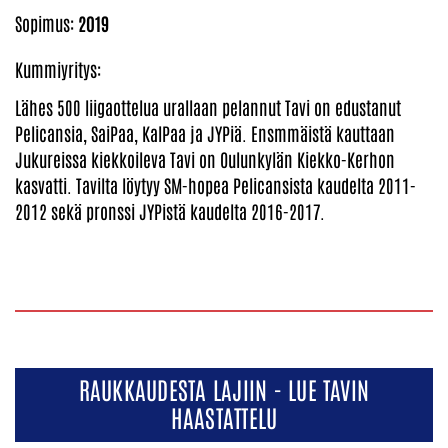
Sopimus:
2019
Kummiyritys:
Lähes 500 liigaottelua urallaan pelannut Tavi on edustanut
Pelicansia, SaiPaa, KalPaa ja JYPiä. Ensmmäistä kauttaan
Jukureissa kiekkoileva Tavi on Oulunkylän Kiekko-Kerhon
kasvatti. Tavilta löytyy SM-hopea Pelicansista kaudelta 2011-
2012 sekä pronssi JYPistä kaudelta 2016-2017.
RAUKKAUDESTA LAJIIN - LUE TAVIN
HAASTATTELU