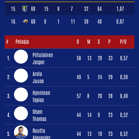
15.
60
15
6
7
32
64
1,07
16.
60
9
1
11
39
40
0,67
#
Pelaaja
O
M
S
P
P/O
Piitulainen
1.
58
13
20
33
0,57
Jesper
Arola
2.
49
5
24
29
0,59
Juuso
Hynninen
3.
57
8
20
28
0,49
Topias
Olsen
4.
44
14
9
23
0,52
Thomas
Ruuttu
5.
44
13
10
23
0,52
Alexander