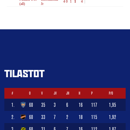
TILASTOT
#
O
V
JV
JH
H
P
P/O
1.
60
35
3
6
16
117
1,95
2.
60
33
7
2
18
115
1,92
3.
60
31
6
7
16
112
1,87