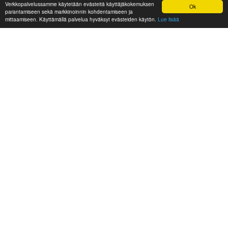
Verkkopalvelussamme käytetään evästeitä käyttäjäkokemuksen
Ok
parantamiseen sekä markkinoinnin kohdentamiseen ja
mittaamiseen. Käyttämällä palvelua hyväksyt evästeiden käytön.
Lue lisää