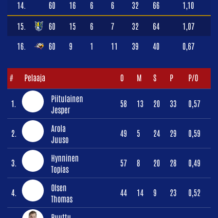
14.
60
16
6
6
32
66
1,10
15.
60
15
6
7
32
64
1,07
16.
60
9
1
11
39
40
0,67
#
Pelaaja
O
M
S
P
P/O
Piitulainen
1.
58
13
20
33
0,57
Jesper
Arola
2.
49
5
24
29
0,59
Juuso
Hynninen
3.
57
8
20
28
0,49
Topias
Olsen
4.
44
14
9
23
0,52
Thomas
Ruuttu