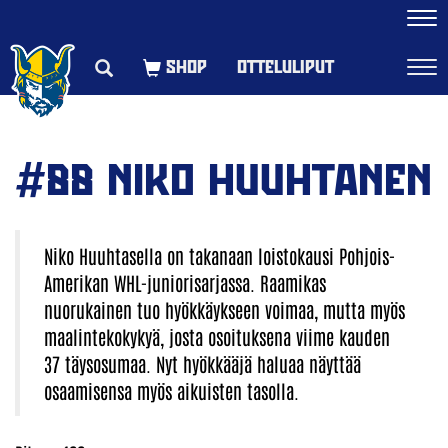
Navi
OTTELULIPUT
Navi
#88 NIKO HUUHTANEN
Niko Huuhtasella on takanaan loistokausi Pohjois-
Amerikan WHL-juniorisarjassa. Raamikas
nuorukainen tuo hyökkäykseen voimaa, mutta myös
maalintekokykyä, josta osoituksena viime kauden
37 täysosumaa. Nyt hyökkääjä haluaa näyttää
osaamisensa myös aikuisten tasolla.