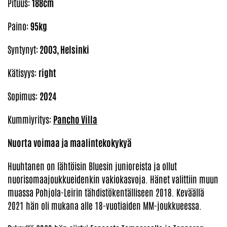
Pituus:
188cm
Paino:
95kg
Syntynyt:
2003, Helsinki
Kätisyys:
right
Sopimus:
2024
Kummiyritys:
Pancho Villa
Nuorta voimaa ja maalintekokykyä
Huuhtanen on lähtöisin Bluesin junioreista ja ollut
nuorisomaajoukkueidenkin vakiokasvoja. Hänet valittiin muun
muassa Pohjola-Leirin tähdistökentälliseen 2018. Keväällä
2021 hän oli mukana alle 18-vuotiaiden MM-joukkueessa.