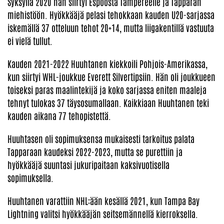
Syksyllä 2020 hän siirtyi Espoosta Tampereelle ja Tapparan
miehistöön. Hyökkääjä pelasi tehokkaan kauden U20-sarjassa
iskemällä 37 otteluun tehot 20+14, mutta liigakentillä vastuuta
ei vielä tullut.
Kauden 2021-2022 Huuhtanen kiekkoili Pohjois-Amerikassa,
kun siirtyi WHL-joukkue Everett Silvertipsiin. Hän oli joukkueen
toiseksi paras maalintekijä ja koko sarjassa eniten maaleja
tehnyt tulokas 37 täysosumallaan. Kaikkiaan Huuhtanen teki
kauden aikana 77 tehopistettä.
Huuhtasen oli sopimuksensa mukaisesti tarkoitus palata
Tapparaan kaudeksi 2022-2023, mutta se purettiin ja
hyökkääjä suuntasi jukuripaitaan kaksivuotisella
sopimuksella.
Huuhtanen varattiin NHL:ään kesällä 2021, kun Tampa Bay
Lightning valitsi hyökkääjän seitsemännellä kierroksella.