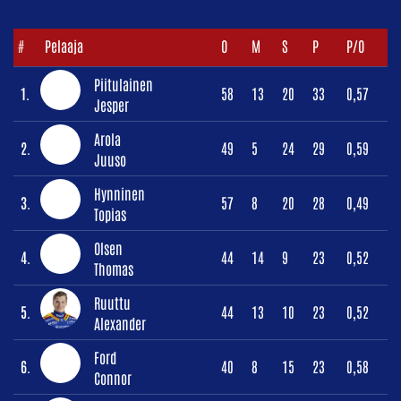
#
Pelaaja
O
M
S
P
P/O
Piitulainen
1.
58
13
20
33
0,57
Jesper
Arola
2.
49
5
24
29
0,59
Juuso
Hynninen
3.
57
8
20
28
0,49
Topias
Olsen
4.
44
14
9
23
0,52
Thomas
Ruuttu
5.
44
13
10
23
0,52
Alexander
Ford
6.
40
8
15
23
0,58
Connor