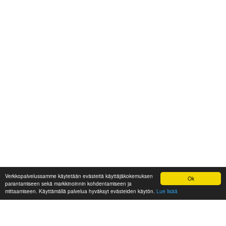
Verkkopalvelussamme käytetään evästeitä käyttäjäkokemuksen
Ok
parantamiseen sekä markkinoinnin kohdentamiseen ja
mittaamiseen. Käyttämällä palvelua hyväksyt evästeiden käytön.
Lue lisää