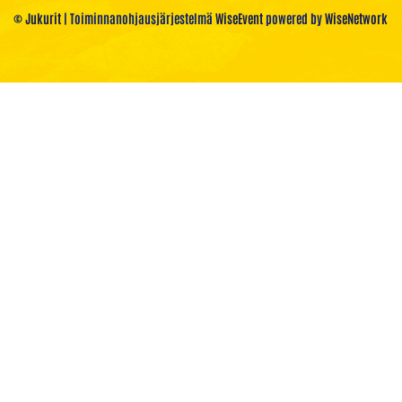
© Jukurit
| Toiminnanohjausjärjestelmä
WiseEvent
powered by
WiseNetwork