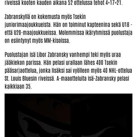
riveissä kooten kauden aikana 52 ottelussa tehot 4+17=21.
Zabranskyllä on kokemusta myös Tsekin
juniorimaajoukkueista. Hän on toiminut kapteenina sekä U18 -
että U20-maajoukkueissa. Molemmissa ikäryhmissä puolustaja
on esiintynyt myös MM-kisoissa.
Puolustajan isä Libor Zabransky vanhempi teki myös uraa
jääkiekon parissa. Hän pelasi urallaan lähes 400 Tsekin
pääsarjaottelua, jonka lisäksi sai vyölleen myös 40 NHL-ottelua
St. Louis Bluesin riveissä. A-maaotteluita isä-Zabransky pelasi
kaikkiaan 35.