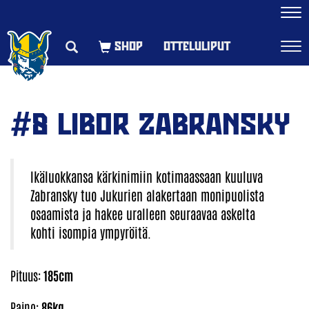
Navi
OTTELULIPUT
Navi
#8 LIBOR ZABRANSKY
Ikäluokkansa kärkinimiin kotimaassaan kuuluva
Zabransky tuo Jukurien alakertaan monipuolista
osaamista ja hakee uralleen seuraavaa askelta
kohti isompia ympyröitä.
Pituus:
185cm
Paino:
86kg