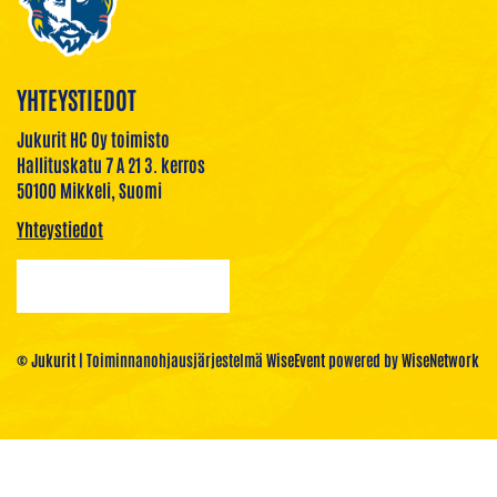
YHTEYSTIEDOT
Jukurit HC Oy toimisto
Hallituskatu 7 A 21 3. kerros
50100 Mikkeli, Suomi
Yhteystiedot
© Jukurit
| Toiminnanohjausjärjestelmä
WiseEvent
powered by
WiseNetwork