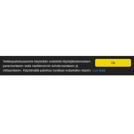
Verkkopalvelussamme käytetään evästeitä käyttäjäkokemuksen
Ok
parantamiseen sekä markkinoinnin kohdentamiseen ja
mittaamiseen. Käyttämällä palvelua hyväksyt evästeiden käytön.
Lue lisää