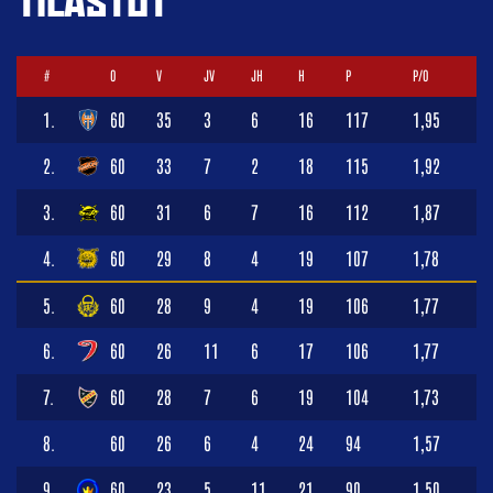
TILASTOT
#
O
V
JV
JH
H
P
P/O
1.
60
35
3
6
16
117
1,95
2.
60
33
7
2
18
115
1,92
3.
60
31
6
7
16
112
1,87
4.
60
29
8
4
19
107
1,78
5.
60
28
9
4
19
106
1,77
6.
60
26
11
6
17
106
1,77
7.
60
28
7
6
19
104
1,73
8.
60
26
6
4
24
94
1,57
9.
60
23
5
11
21
90
1,50