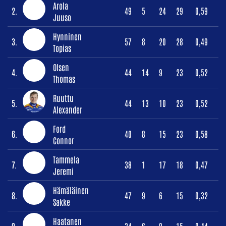
Arola
2.
49
5
24
29
0,59
Juuso
Hynninen
3.
57
8
20
28
0,49
Topias
Olsen
4.
44
14
9
23
0,52
Thomas
Ruuttu
5.
44
13
10
23
0,52
Alexander
Ford
6.
40
8
15
23
0,58
Connor
Tammela
7.
38
1
17
18
0,47
Jeremi
Hämäläinen
8.
47
9
6
15
0,32
Sakke
Haatanen