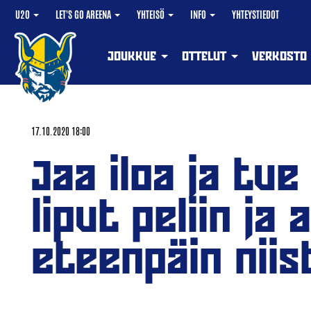
U20
LET'S GO AREENA
YHTEISÖ
INFO
YHTEYSTIEDOT
JOUKKUE
OTTELUT
VERKOSTO
17.10.2020 18:00
Jaa iloa ja tue
liput peliin ja
eteenpäin niist