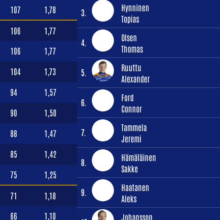
Hynninen
107
1,78
3.
Topias
106
1,77
Olsen
4.
Thomas
106
1,77
Ruuttu
104
1,73
5.
Alexander
94
1,57
Ford
6.
Connor
90
1,50
Tammela
7.
88
1,47
Jeremi
85
1,42
Hämäläinen
8.
Sakke
75
1,25
Haatanen
9.
71
1,18
Aleks
66
1,10
Johansson