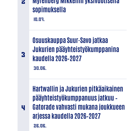
Myrenberg Mikkeliin yksivuotisella
sopimuksella
10.07.
Osuuskauppa Suur-Savo jatkaa
Jukurien pääyhteistyökumppanina
kaudella 2026–2027
30.06.
Hartwallin ja Jukurien pitkäaikainen
pääyhteistyökumppanuus jatkuu –
Gatorade vahvasti mukana joukkueen
arjessa kaudella 2026–2027
26.06.