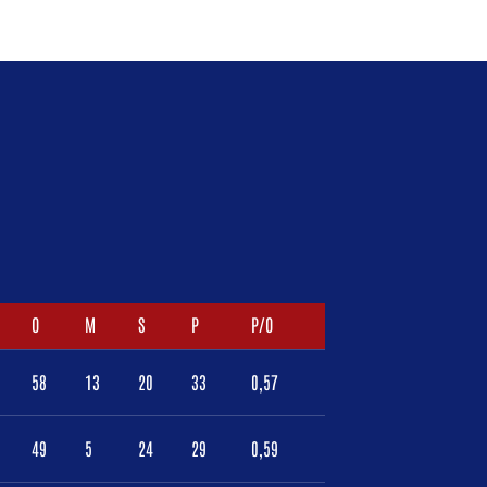
O
M
S
P
P/O
58
13
20
33
0,57
49
5
24
29
0,59