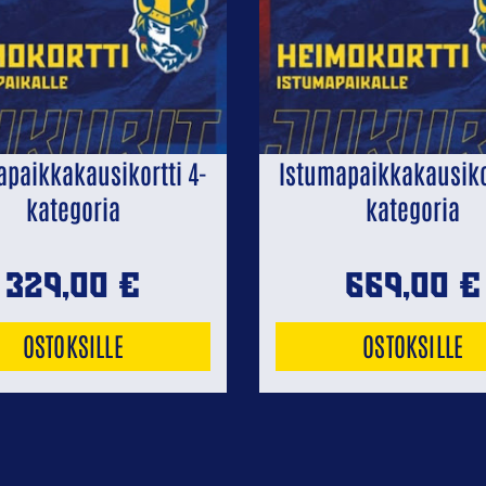
apaikkakausikortti 4-
Istumapaikkakausikor
kategoria
kategoria
329,00
€
669,00
€
OSTOKSILLE
OSTOKSILLE