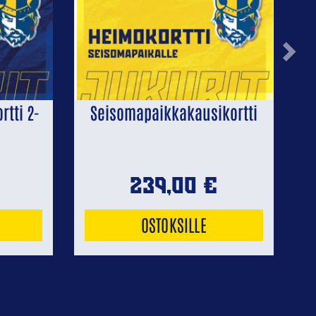
Next
tti 2-
Seisomapaikkakausikortti
239,00
€
OSTOKSILLE