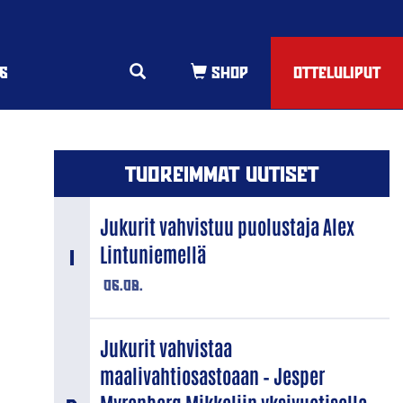
6
OTTELULIPUT
TUOREIMMAT UUTISET
Jukurit vahvistuu puolustaja Alex
Lintuniemellä
06.08.
Jukurit vahvistaa
maalivahtiosastoaan – Jesper