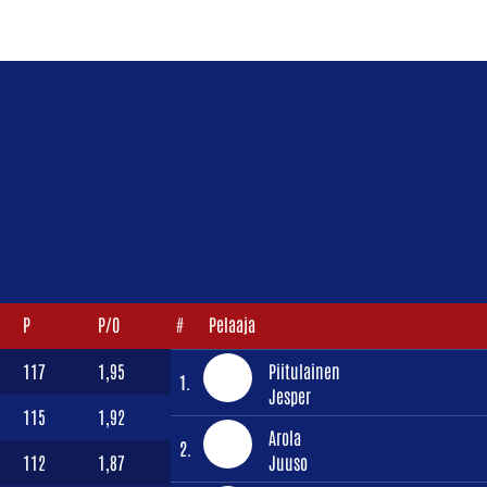
P
P/O
#
Pelaaja
117
1,95
Piitulainen
1.
Jesper
115
1,92
Arola
2.
112
1,87
Juuso