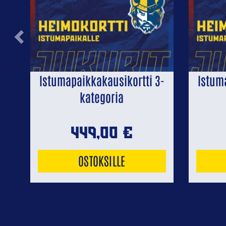
Previous
Istumapaikkakausikortti 3-
Istum
kategoria
449,00
€
OSTOKSILLE