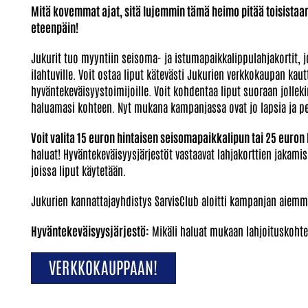
Mitä kovemmat ajat, sitä lujemmin tämä heimo pitää toisistaan
eteenpäin!
Jukurit tuo myyntiin seisoma- ja istumapaikkalippulahjakortit, jotk
ilahtuville. Voit ostaa liput kätevästi Jukurien verkkokaupan kautt
hyväntekeväisyystoimijoille. Voit kohdentaa liput suoraan jollekin
haluamasi kohteen. Nyt mukana kampanjassa ovat jo lapsia ja per
Voit valita 15 euron hintaisen seisomapaikkalipun tai 25 euron
haluat! Hyväntekeväisyysjärjestöt vastaavat lahjakorttien jakamis
joissa liput käytetään.
Jukurien kannattajayhdistys SarvisClub aloitti kampanjan aiemmin
Hyväntekeväisyysjärjestö:
Mikäli haluat mukaan lahjoituskohteek
VERKKOKAUPPAAN!