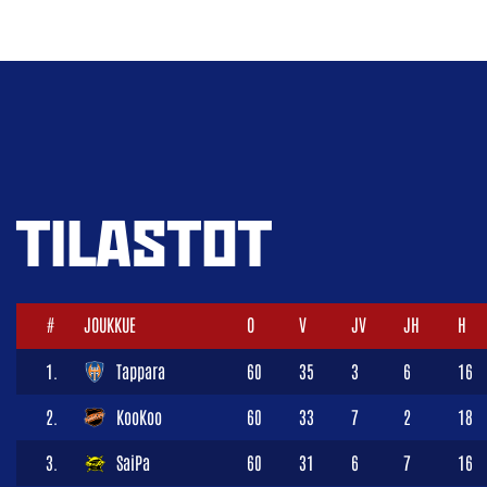
TILASTOT
#
JOUKKUE
O
V
JV
JH
H
1.
Tappara
60
35
3
6
16
2.
KooKoo
60
33
7
2
18
3.
SaiPa
60
31
6
7
16