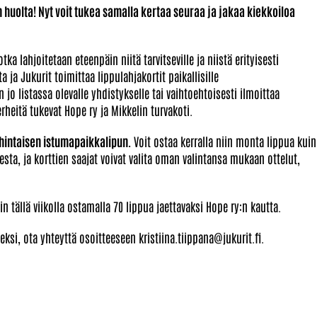
 huolta!
Nyt voit tukea samalla kertaa seuraa ja jakaa kiekkoiloa
a lahjoitetaan eteenpäin niitä tarvitseville ja niistä erityisesti
a ja Jukurit toimittaa lippulahjakortit paikallisille
 jo listassa olevalle yhdistykselle tai vaihtoehtoisesti ilmoittaa
heitä tukevat Hope ry ja Mikkelin turvakoti.
 hintaisen istumapaikkalipun.
Voit ostaa kerralla niin monta lippua kuin
esta, ja korttien saajat voivat valita oman valintansa mukaan ottelut,
 tällä viikolla ostamalla 70 lippua jaettavaksi Hope ry:n kautta.
si, ota yhteyttä osoitteeseen kristiina.tiippana@jukurit.fi.