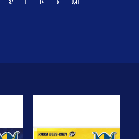
37
1
14
15
0,41