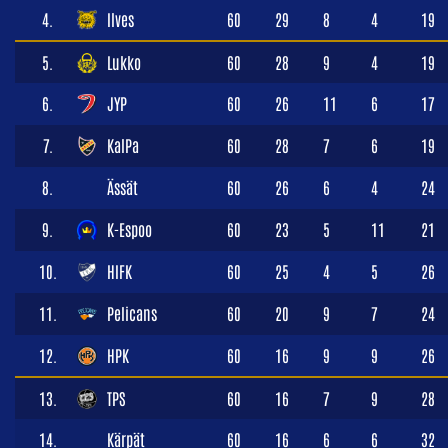
4.
Ilves
60
29
8
4
19
5.
Lukko
60
28
9
4
19
6.
JYP
60
26
11
6
17
7.
KalPa
60
28
7
6
19
8.
Ässät
60
26
6
4
24
9.
K-Espoo
60
23
5
11
21
10.
HIFK
60
25
4
5
26
11.
Pelicans
60
20
9
7
24
12.
HPK
60
16
9
9
26
13.
TPS
60
16
7
9
28
14.
Kärpät
60
16
6
6
32