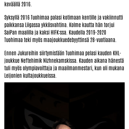
keväällä 2016.
Syksyllä 2016 Tuohimaa palasi kotimaan kentille ja vakiinnutti
paikkansa Liigassa ykkösvahtina. Kolme kautta hän torjui
SaiPan maalilla ja kaksi HIFK:ssa. Kaudella 2019-2020
Tuohimaa teki myös maajoukkuedebyyttinsä 28-vuotiaana.
Ennen Jukureihin siirtymistään Tuohimaa pelasi kauden KHL-
joukkue Neftehimik Nizhnekamskissa. Kauden aikana hänestä
tuli myös olympiavoittaja ja maailmanmestari, kun oli mukana
Leijonien kultajoukkueissa.