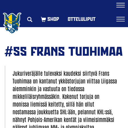
Navi
OTTELULIPUT
Navi
#55 FRANS TUOHIMAA
Jukuriveräjälle tulevaksi kaudeksi siirtyvä Frans
Tuohimaa on kantanut ykköstorjujan viittaa Liigassa
aiemminkin ja vastuuta on tiedossa
mikkeliläisryhmässäkin. Kokenut torjuja on
monissa liemissä keitetty, sillä hän ollut
nostamassa joukkuetta SHL:ään, pelannut KHL:ssä,
nähnyt Pohjois-Amerikan kentät ja viimeisimmäksi
päässyt juhlimaan MM- ja olympiakultaa.