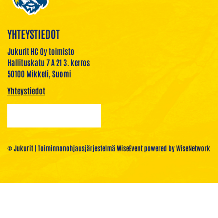
YHTEYSTIEDOT
Jukurit HC Oy toimisto
Hallituskatu 7 A 21 3. kerros
50100 Mikkeli, Suomi
Yhteystiedot
© Jukurit
| Toiminnanohjausjärjestelmä
WiseEvent
powered by
WiseNetwork