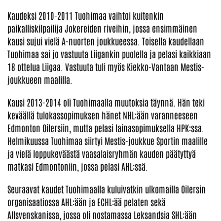
Kaudeksi 2010-2011 Tuohimaa vaihtoi kuitenkin
paikalliskilpailija Jokereiden riveihin, jossa ensimmäinen
kausi sujui vielä A-nuorten joukkueessa. Toisella kaudellaan
Tuohimaa sai jo vastuuta Liigankin puolella ja pelasi kaikkiaan
18 ottelua Liigaa. Vastuuta tuli myös Kiekko-Vantaan Mestis-
joukkueen maalilla.
Kausi 2013-2014 oli Tuohimaalla muutoksia täynnä. Hän teki
keväällä tulokassopimuksen hänet NHL:ään varanneeseen
Edmonton Oilersiin, mutta pelasi lainasopimuksella HPK:ssa.
Helmikuussa Tuohimaa siirtyi Mestis-joukkue Sportin maalille
ja vielä loppukeväästä vaasalaisryhmän kauden päätyttyä
matkasi Edmontoniin, jossa pelasi AHL:ssä.
Seuraavat kaudet Tuohimaalla kuluivatkin ulkomailla Oilersin
organisaatiossa AHL:ään ja ECHL:ää pelaten sekä
Allsvenskanissa, jossa oli nostamassa Leksandsia SHL:ään