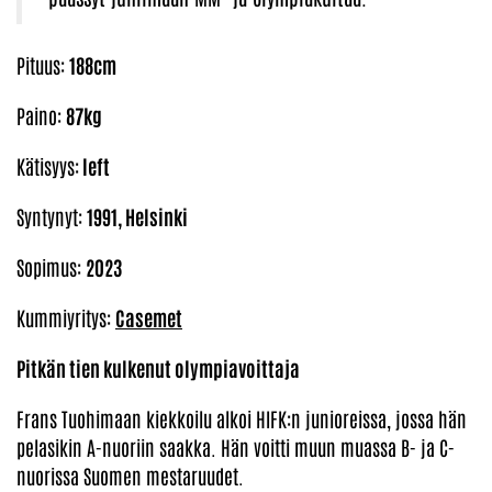
Pituus:
188cm
Paino:
87kg
Kätisyys:
left
Syntynyt:
1991, Helsinki
Sopimus:
2023
Kummiyritys:
C
asemet
Pitkän tien kulkenut olympiavoittaja
Frans Tuohimaan kiekkoilu alkoi HIFK:n junioreissa, jossa hän
pelasikin A-nuoriin saakka. Hän voitti muun muassa B- ja C-
nuorissa Suomen mestaruudet.