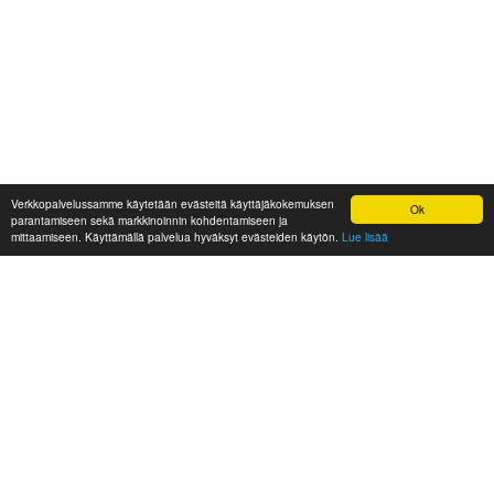
Verkkopalvelussamme käytetään evästeitä käyttäjäkokemuksen
Ok
parantamiseen sekä markkinoinnin kohdentamiseen ja
mittaamiseen. Käyttämällä palvelua hyväksyt evästeiden käytön.
Lue lisää