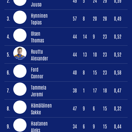
2.
49
5
24
29
0,59
Juuso
Hynninen
3.
57
8
20
28
0,49
Topias
Olsen
4.
44
14
9
23
0,52
Thomas
Ruuttu
5.
44
13
10
23
0,52
Alexander
Ford
6.
40
8
15
23
0,58
Connor
Tammela
7.
38
1
17
18
0,47
Jeremi
Hämäläinen
8.
47
9
6
15
0,32
Sakke
Haatanen
9.
34
6
9
15
0,44
Aleks