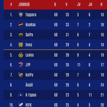
#
JOUKKUE
O
V
JV
JH
H
1.
Tappara
60
35
3
6
16
2.
KooKoo
60
33
7
2
18
3.
SaiPa
60
31
6
7
16
4.
Ilves
60
29
8
4
19
5.
Lukko
60
28
9
4
19
6.
JYP
60
26
11
6
17
7.
KalPa
60
28
7
6
19
8.
Ässät
60
26
6
4
24
9.
K-Espoo
60
23
5
11
21
10.
HIFK
60
25
4
5
26