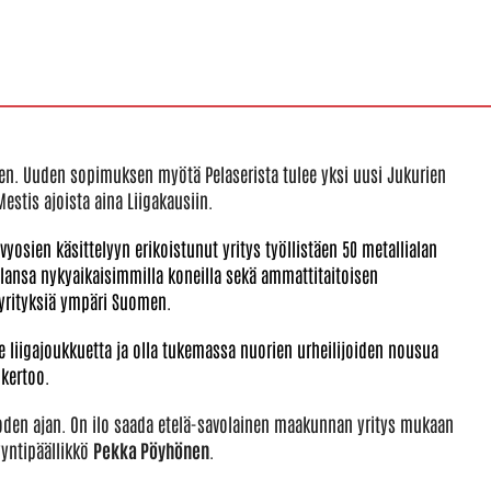
sen. Uuden sopimuksen myötä Pelaserista tulee yksi uusi Jukurien
estis ajoista aina Liigakausiin.
yosien käsittelyyn erikoistunut yritys työllistäen 50 metallialan
 Alansa nykyaikaisimmilla koneilla sekä ammattitaitoisen
syrityksiä ympäri Suomen.
 liigajoukkuetta ja olla tukemassa nuorien urheilijoiden nousua
kertoo.
uoden ajan. On ilo saada etelä-savolainen maakunnan yritys mukaan
yntipäällikkö
Pekka Pöyhönen
.