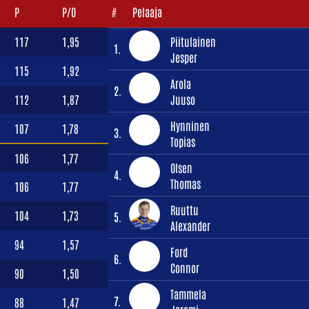
P
P/O
#
Pelaaja
117
1,95
Piitulainen
1.
Jesper
115
1,92
Arola
2.
112
1,87
Juuso
Hynninen
107
1,78
3.
Topias
106
1,77
Olsen
4.
Thomas
106
1,77
Ruuttu
104
1,73
5.
Alexander
94
1,57
Ford
6.
Connor
90
1,50
Tammela
7.
88
1,47