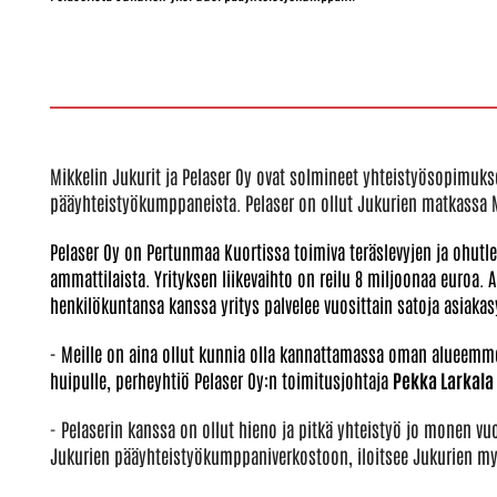
Mikkelin Jukurit ja Pelaser Oy ovat solmineet yhteistyösopimuk
pääyhteistyökumppaneista.
Pelaser on ollut Jukurien matkassa M
Pelaser Oy on Pertunmaa Kuortissa toimiva teräslevyjen ja ohutlev
ammattilaista. Yrityksen liikevaihto on reilu 8 miljoonaa euroa.
henkilökuntansa kanssa yritys palvelee vuosittain satoja asiaka
- Meille on aina ollut kunnia olla kannattamassa oman alueemme
huipulle, perheyhtiö Pelaser Oy:n toimitusjohtaja
Pekka Larkala
- Pelaserin kanssa on ollut hieno ja pitkä yhteistyö jo monen v
Jukurien pääyhteistyökumppaniverkostoon, iloitsee Jukurien my