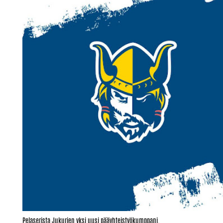
Pelaserista Jukurien yksi uusi pääyhteistyökumppani.