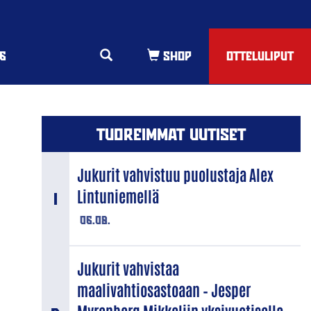
6
OTTELULIPUT
TUOREIMMAT UUTISET
Jukurit vahvistuu puolustaja Alex
Lintuniemellä
06.08.
Jukurit vahvistaa
maalivahtiosastoaan – Jesper