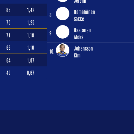
Jeremi
85
1,42
Hämäläinen
8.
Sakke
75
1,25
Haatanen
9.
71
1,18
Aleks
66
1,10
Johansson
10.
Kim
64
1,07
40
0,67