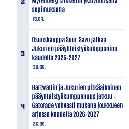
Myrenberg Mikkeliin yksivuotisella
sopimuksella
10.07.
Osuuskauppa Suur-Savo jatkaa
Jukurien pääyhteistyökumppanina
kaudella 2026–2027
30.06.
Hartwallin ja Jukurien pitkäaikainen
pääyhteistyökumppanuus jatkuu –
Gatorade vahvasti mukana joukkueen
arjessa kaudella 2026–2027
26.06.