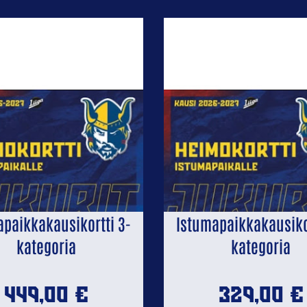
apaikkakausikortti 3-
Istumapaikkakausikor
kategoria
kategoria
449,00
€
329,00
€