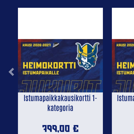
Previous
Istumapaikkakausikortti 1-
Istum
kategoria
799,00
€