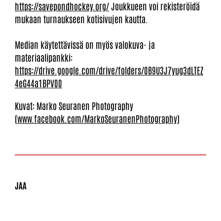
https://savepondhockey.org/
Joukkueen voi rekisteröidä
mukaan turnaukseen kotisivujen kautta.
Median käytettävissä on myös valokuva- ja
materiaalipankki:
https://drive.google.com/drive/folders/0B9U3J7yug3dLTEZ
4eG44a1BPV00
Kuvat: Marko Seuranen Photography
(
www.facebook.com/MarkoSeuranenPhotography
)