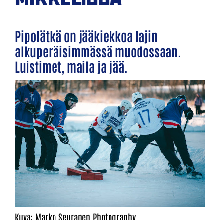
Pipolätkä on jääkiekkoa lajin
alkuperäisimmässä muodossaan.
Luistimet, maila ja jää.
Kuva: Marko Seuranen Photography