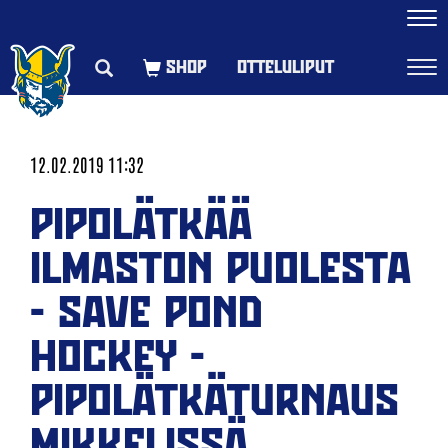
Navi
OTTELULIPUT
Navi
12.02.2019 11:32
PIPOLÄTKÄÄ
ILMASTON PUOLESTA
- SAVE POND
HOCKEY -
PIPOLÄTKÄTURNAUS
MIKKELISSÄ