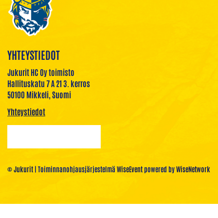
YHTEYSTIEDOT
Jukurit HC Oy toimisto
Hallituskatu 7 A 21 3. kerros
50100 Mikkeli, Suomi
Yhteystiedot
© Jukurit
| Toiminnanohjausjärjestelmä
WiseEvent
powered by
WiseNetwork