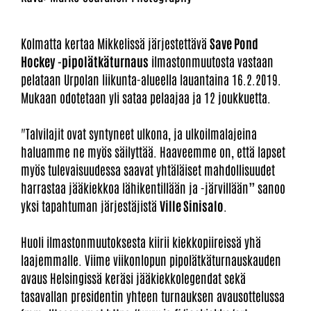
Kolmatta kertaa Mikkelissä järjestettävä
Save Pond
Hockey -pipolätkäturnaus
ilmastonmuutosta vastaan
pelataan Urpolan liikunta-alueella lauantaina 16.2.2019.
Mukaan odotetaan yli sataa pelaajaa ja 12 joukkuetta.
"Talvilajit ovat syntyneet ulkona, ja ulkoilmalajeina
haluamme ne myös säilyttää. Haaveemme on, että lapset
myös tulevaisuudessa saavat yhtäläiset mahdollisuudet
harrastaa jääkiekkoa lähikentillään ja -järvillään” sanoo
yksi tapahtuman järjestäjistä
Ville Sinisalo
.
Huoli ilmastonmuutoksesta kiirii kiekkopiireissä yhä
laajemmalle. Viime viikonlopun pipolätkäturnauskauden
avaus Helsingissä keräsi jääkiekkolegendat sekä
tasavallan presidentin yhteen turnauksen avausottelussa