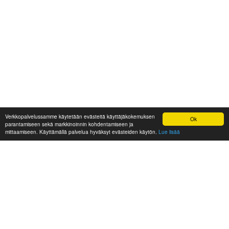
Verkkopalvelussamme käytetään evästeitä käyttäjäkokemuksen
Ok
parantamiseen sekä markkinoinnin kohdentamiseen ja
mittaamiseen. Käyttämällä palvelua hyväksyt evästeiden käytön.
Lue lisää