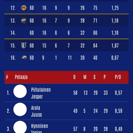
12.
60
16
9
9
26
75
1,25
13.
60
16
7
9
28
71
1,18
14.
60
16
6
6
32
66
1,10
15.
60
15
6
7
32
64
1,07
16.
60
9
1
11
39
40
0,67
#
Pelaaja
O
M
S
P
P/O
Piitulainen
1.
58
13
20
33
0,57
Jesper
Arola
2.
49
5
24
29
0,59
Juuso
Hynninen
3.
57
8
20
28
0,49
Topias