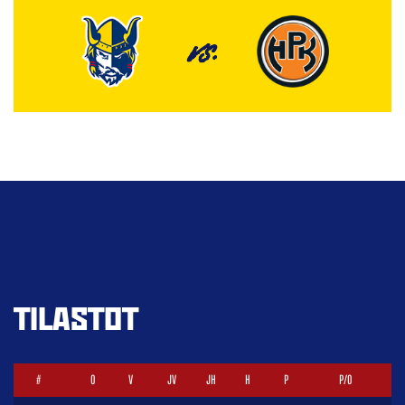
VS.
TILASTOT
#
O
V
JV
JH
H
P
P/O