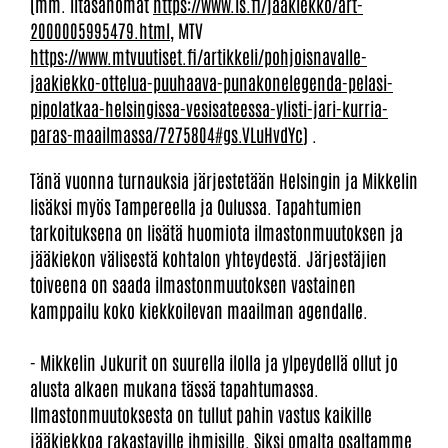
(mm. Iltasanomat
https://www.is.fi/jaakiekko/art-
2000005995479.html
, MTV
https://www.mtvuutiset.fi/artikkeli/pohjoisnavalle-
jaakiekko-ottelua-puuhaava-punakonelegenda-pelasi-
pipolatkaa-helsingissa-vesisateessa-ylisti-jari-kurria-
paras-maailmassa/7275804#gs.VLuHvdYc
) .
Tänä vuonna turnauksia järjestetään Helsingin ja Mikkelin
lisäksi myös Tampereella ja Oulussa. Tapahtumien
tarkoituksena on lisätä huomiota ilmastonmuutoksen ja
jääkiekon välisestä kohtalon yhteydestä. Järjestäjien
toiveena on saada ilmastonmuutoksen vastainen
kamppailu koko kiekkoilevan maailman agendalle.
- Mikkelin Jukurit on suurella ilolla ja ylpeydellä ollut jo
alusta alkaen mukana tässä tapahtumassa.
Ilmastonmuutoksesta on tullut pahin vastus kaikille
jääkiekkoa rakastaville ihmisille. Siksi omalta osaltamme