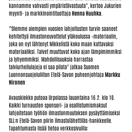
kannamme vahvasti ympäristövastuuta", kertoo Jukurien
myynti- ja markkinointituottaja
Henna Huuhka
.
”Olemme aiempien vuosien lahjoitusten turvin saaneet
kehitettyä ilmastoneuvottelut yläkoulussa –materiaalin,
joka on nyt lähtenyt Mikkelistä koko maan kattavaksi
materiaaliksi. Talvet muuttuvat koko ajan lämpimimmiksi
ja lyhyemmiksi. Mahdollisuuksia harrastaa
talviurheilulajeja ei saa pilata" jatkaa Suomen
Luonnonsuojeluliiton Etelä-Savon puheenjohtaja
Markku
Nironen
Avauskiekko putoaa Urpolassa lauantaina 16.2. klo 10.
Kaikki turnausten sponsori- ja osallistumismaksut
lahjoitetaan työhön ilmastonmuutoksen pysäyttämiseksi
SLL:n Etelä-Savon piirin Ilmastolähettiläs-hankkeelle.
Tapahtumasta lisää tietoa verkkosivuilla: