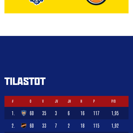
TILASTOT
#
O
V
JV
JH
H
P
P/O
1.
60
35
3
6
16
117
1,95
2.
60
33
7
2
18
115
1,92