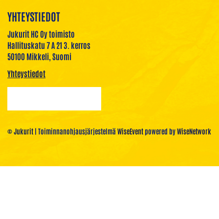
YHTEYSTIEDOT
Jukurit HC Oy toimisto
Hallituskatu 7 A 21 3. kerros
50100 Mikkeli, Suomi
Yhteystiedot
© Jukurit
| Toiminnanohjausjärjestelmä
WiseEvent
powered by
WiseNetwork