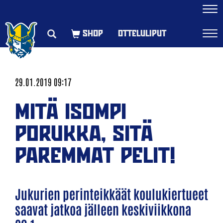
Navi
OTTELULIPUT
Navi
29.01.2019 09:17
MITÄ ISOMPI
PORUKKA, SITÄ
PAREMMAT PELIT!
Jukurien perinteikkäät koulukiertueet
saavat jatkoa jälleen keskiviikkona