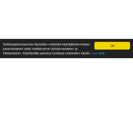
Verkkopalvelussamme käytetään evästeitä käyttäjäkokemuksen
Ok
parantamiseen sekä markkinoinnin kohdentamiseen ja
mittaamiseen. Käyttämällä palvelua hyväksyt evästeiden käytön.
Lue lisää