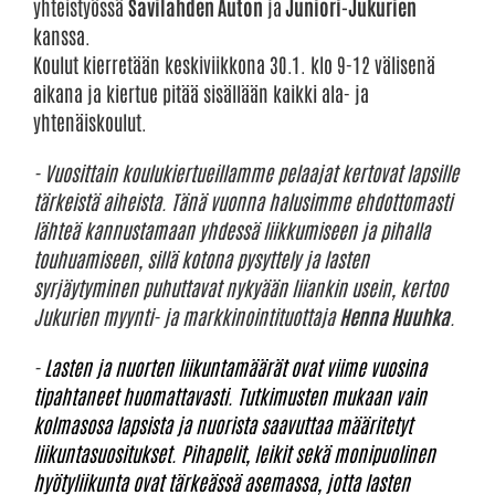
yhteistyössä
Savilahden Auton
ja
Juniori-Jukurien
kanssa.
Koulut kierretään keskiviikkona 30.1. klo 9-12 välisenä
aikana ja kiertue pitää sisällään kaikki ala- ja
yhtenäiskoulut.
- Vuosittain koulukiertueillamme pelaajat kertovat lapsille
tärkeistä aiheista. Tänä vuonna halusimme ehdottomasti
lähteä kannustamaan yhdessä liikkumiseen ja pihalla
touhuamiseen, sillä kotona pysyttely ja lasten
syrjäytyminen puhuttavat nykyään liiankin usein, kertoo
Jukurien myynti- ja markkinointituottaja
Henna Huuhka
.
-
Lasten ja nuorten liikuntamäärät ovat viime vuosina
tipahtaneet huomattavasti. Tutkimusten mukaan vain
kolmasosa lapsista ja nuorista saavuttaa määritetyt
liikuntasuositukset. Pihapelit, leikit sekä monipuolinen
hyötyliikunta ovat tärkeässä asemassa, jotta lasten