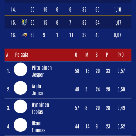
14.
60
16
6
6
32
66
1,10
15.
60
15
6
7
32
64
1,07
16.
60
9
1
11
39
40
0,67
#
Pelaaja
O
M
S
P
P/O
Piitulainen
1.
58
13
20
33
0,57
Jesper
Arola
2.
49
5
24
29
0,59
Juuso
Hynninen
3.
57
8
20
28
0,49
Topias
Olsen
4.
44
14
9
23
0,52
Thomas