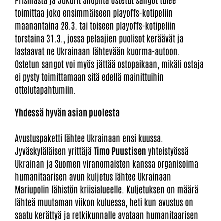
toimittaa joko ensimmäiseen playoffs-kotipeliin
maanantaina 28.3. tai toiseen playoffs-kotipeliin
torstaina 31.3., jossa pelaajien puolisot keräävät ja
lastaavat ne Ukrainaan lähtevään kuorma-autoon.
Ostetun sangot voi myös jättää ostopaikaan, mikäli ostaja
ei pysty toimittamaan sitä edellä mainittuihin
ottelutapahtumiin.
Yhdessä hyvän asian puolesta
Avustuspaketti lähtee Ukrainaan ensi kuussa.
Jyväskyläläisen yrittäjä
Timo Puustisen
yhteistyössä
Ukrainan ja Suomen viranomaisten kanssa organisoima
humanitaarisen avun kuljetus lähtee Ukrainaan
Mariupolin lähistön kriisialueelle. Kuljetuksen on määrä
lähteä muutaman viikon kuluessa, heti kun avustus on
saatu kerättyä ja retkikunnalle avataan humanitaarisen