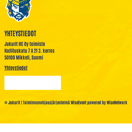
YHTEYSTIEDOT
Jukurit HC Oy toimisto
Hallituskatu 7 A 21 3. kerros
50100 Mikkeli, Suomi
Yhteystiedot
© Jukurit
| Toiminnanohjausjärjestelmä
WiseEvent
powered by
WiseNetwork