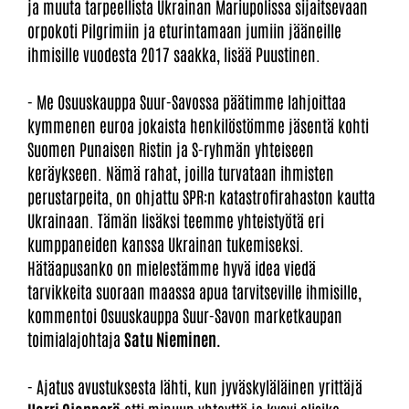
ja muuta tarpeellista Ukrainan Mariupolissa sijaitsevaan
orpokoti Pilgrimiin ja eturintamaan jumiin jääneille
ihmisille vuodesta 2017 saakka, lisää Puustinen.
-
Me Osuuskauppa Suur-Savossa päätimme lahjoittaa
kymmenen euroa jokaista henkilöstömme jäsentä kohti
Suomen Punaisen Ristin ja S-ryhmän yhteiseen
keräykseen. Nämä rahat, joilla turvataan ihmisten
perustarpeita, on ohjattu SPR:n katastrofirahaston kautta
Ukrainaan. Tämän lisäksi teemme yhteistyötä eri
kumppaneiden kanssa Ukrainan tukemiseksi.
Hätäapusanko on mielestämme hyvä idea viedä
tarvikkeita suoraan maassa apua tarvitseville ihmisille,
kommentoi Osuuskauppa Suur-Savon marketkaupan
toimialajohtaja
Satu Nieminen.
- Ajatus avustuksesta lähti, kun jyväskyläläinen yrittäjä