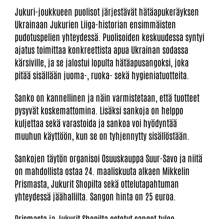
Jukuri-joukkueen puolisot järjestävät hätäapukeräyksen
Ukrainaan Jukurien Liiga-historian ensimmäisten
pudotuspelien yhteydessä. Puolisoiden keskuudessa syntyi
ajatus toimittaa konkreettista apua Ukrainan sodassa
kärsiville, ja se jalostui lopulta hätäapusangoksi, joka
pitää sisällään juoma-, ruoka- sekä hygieniatuotteita.
Sanko on kannellinen ja näin varmistetaan, että tuotteet
pysyvät koskemattomina. Lisäksi sankoja on helppo
kuljettaa sekä varastoida ja sankoa voi hyödyntää
muuhun käyttöön, kun se on tyhjennytty sisällöstään.
Sankojen täytön organisoi Osuuskauppa Suur-Savo ja niitä
on mahdollista ostaa 24. maaliskuuta alkaen Mikkelin
Prismasta, Jukurit Shopilta sekä ottelutapahtuman
yhteydessä jäähallilta. Sangon hinta on 25 euroa.
Prismasta ja Jukurit Shopilta ostetut sangot tulee