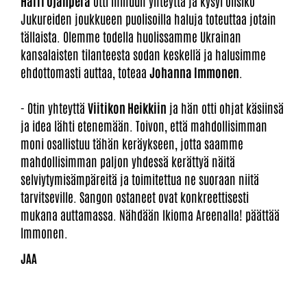
Harri Ojanperä
otti minuun yhteyttä ja kysyi olisiko
Jukureiden joukkueen puolisoilla haluja toteuttaa jotain
tällaista. Olemme todella huolissamme Ukrainan
kansalaisten tilanteesta sodan keskellä ja halusimme
ehdottomasti auttaa, toteaa
Johanna Immonen
.
- Otin yhteyttä
Viitikon Heikkiin
ja hän otti ohjat käsiinsä
ja idea lähti etenemään. Toivon, että mahdollisimman
moni osallistuu tähän keräykseen, jotta saamme
mahdollisimman paljon yhdessä kerättyä näitä
selviytymisämpäreitä ja toimitettua ne suoraan niitä
tarvitseville. Sangon ostaneet ovat konkreettisesti
mukana auttamassa. Nähdään Ikioma Areenalla! päättää
Immonen.