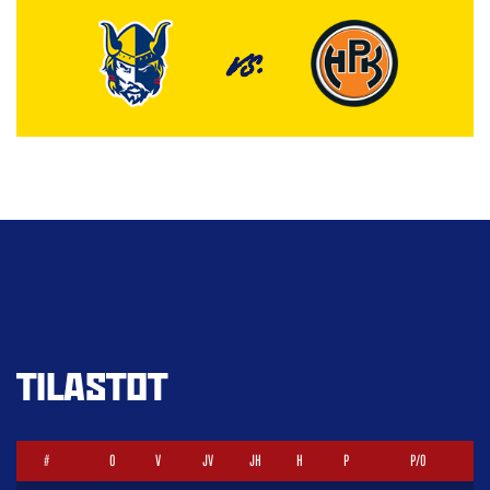
VS.
TILASTOT
#
O
V
JV
JH
H
P
P/O