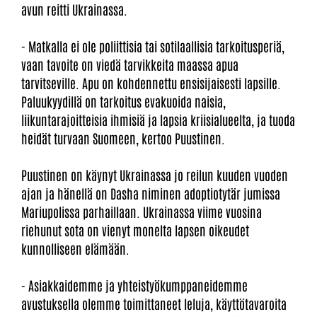
avun reitti Ukrainassa.
- Matkalla ei ole poliittisia tai sotilaallisia tarkoitusperiä,
vaan tavoite on viedä tarvikkeita maassa apua
tarvitseville. Apu on kohdennettu ensisijaisesti lapsille.
Paluukyydillä on tarkoitus evakuoida naisia,
liikuntarajoitteisia ihmisiä ja lapsia kriisialueelta, ja tuoda
heidät turvaan Suomeen, kertoo Puustinen.
Puustinen on käynyt Ukrainassa jo reilun kuuden vuoden
ajan ja hänellä on Dasha niminen adoptiotytär jumissa
Mariupolissa parhaillaan. Ukrainassa viime vuosina
riehunut sota on vienyt monelta lapsen oikeudet
kunnolliseen elämään.
- Asiakkaidemme ja yhteistyökumppaneidemme
avustuksella olemme toimittaneet leluja, käyttötavaroita