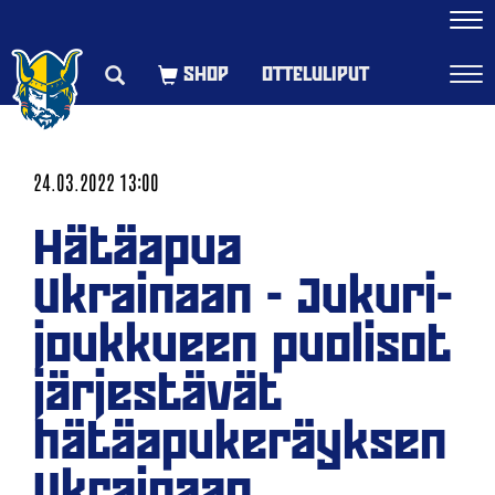
Navi
OTTELULIPUT
Navi
24.03.2022 13:00
Hätäapua
Ukrainaan - Jukuri-
joukkueen puolisot
järjestävät
hätäapukeräyksen
Ukrainaan