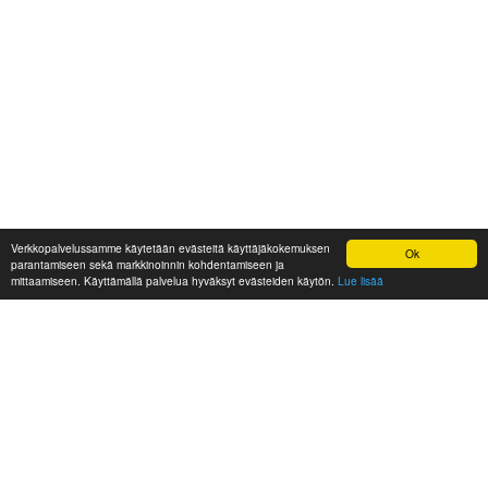
Verkkopalvelussamme käytetään evästeitä käyttäjäkokemuksen
Ok
parantamiseen sekä markkinoinnin kohdentamiseen ja
mittaamiseen. Käyttämällä palvelua hyväksyt evästeiden käytön.
Lue lisää