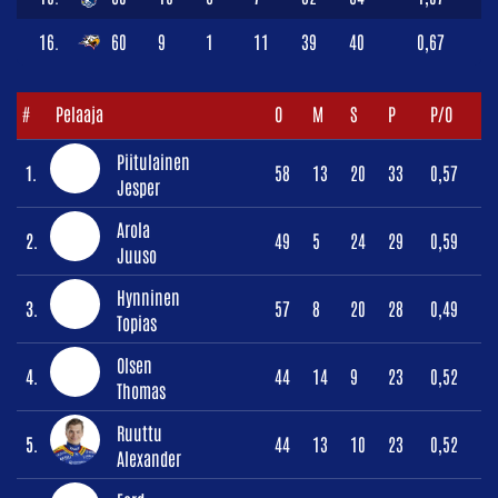
16.
60
9
1
11
39
40
0,67
#
Pelaaja
O
M
S
P
P/O
Piitulainen
1.
58
13
20
33
0,57
Jesper
Arola
2.
49
5
24
29
0,59
Juuso
Hynninen
3.
57
8
20
28
0,49
Topias
Olsen
4.
44
14
9
23
0,52
Thomas
Ruuttu
5.
44
13
10
23
0,52
Alexander