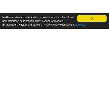
Verkkopalvelussamme käytetään evästeitä käyttäjäkokemuksen
Ok
parantamiseen sekä markkinoinnin kohdentamiseen ja
mittaamiseen. Käyttämällä palvelua hyväksyt evästeiden käytön.
Lue lisää