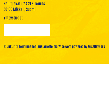
Hallituskatu 7 A 21 3. kerros
50100 Mikkeli, Suomi
Yhteystiedot
© Jukurit
| Toiminnanohjausjärjestelmä
WiseEvent
powered by
WiseNetwork