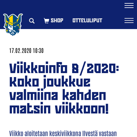
Navi
OTTELULIPUT
Navi
17.02.2020 10:30
Viikkoinfo 8/2020:
Koko joukkue
valmiina kahden
matsin viikkoon!
Viikko aloitetaan keskiviikkona Ilvestä vastaan