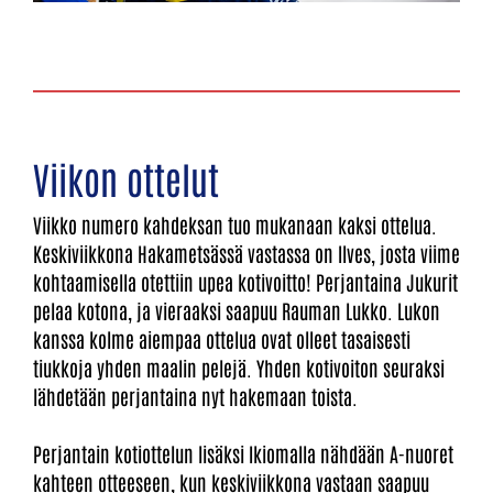
Viikon ottelut
Viikko numero kahdeksan tuo mukanaan kaksi ottelua.
Keskiviikkona Hakametsässä vastassa on Ilves, josta viime
kohtaamisella otettiin upea kotivoitto! Perjantaina Jukurit
pelaa kotona, ja vieraaksi saapuu Rauman Lukko. Lukon
kanssa kolme aiempaa ottelua ovat olleet tasaisesti
tiukkoja yhden maalin pelejä. Yhden kotivoiton seuraksi
lähdetään perjantaina nyt hakemaan toista.
​​​​​​​Perjantain kotiottelun lisäksi Ikiomalla nähdään A-nuoret
kahteen otteeseen, kun keskiviikkona vastaan saapuu