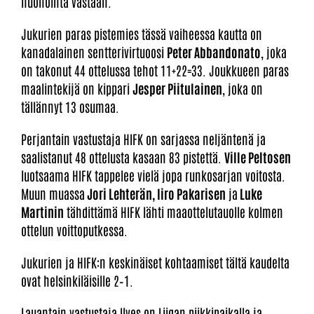
huonointa vastaan.
Jukurien paras pistemies tässä vaiheessa kautta on
kanadalainen sentterivirtuoosi
Peter Abbandonato
, joka
on takonut 44 ottelussa tehot 11+22=33. Joukkueen paras
maalintekijä on kippari
Jesper Piitulainen
, joka on
tällännyt 13 osumaa.
Perjantain vastustaja HIFK on sarjassa neljäntenä ja
saalistanut 48 ottelusta kasaan 83 pistettä.
Ville Peltosen
luotsaama HIFK tappelee vielä jopa runkosarjan voitosta.
Muun muassa
Jori Lehterän, Iiro Pakarisen
ja
Luke
Martinin
tähdittämä HIFK lähti maaottelutauolle kolmen
ottelun voittoputkessa.
Jukurien ja HIFK:n keskinäiset kohtaamiset tältä kaudelta
ovat helsinkiläisille 2–1.
Lauantain vastustaja Ilves on Liigan piikkipaikalla ja