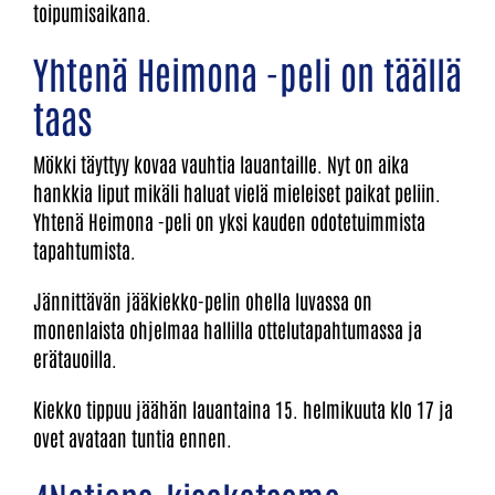
toipumisaikana.
Yhtenä Heimona -peli on täällä
taas
Mökki täyttyy kovaa vauhtia lauantaille. Nyt on aika
hankkia liput mikäli haluat vielä mieleiset paikat peliin.
Yhtenä Heimona -peli on yksi kauden odotetuimmista
tapahtumista.
Jännittävän jääkiekko-pelin ohella luvassa on
monenlaista ohjelmaa hallilla ottelutapahtumassa ja
erätauoilla.
Kiekko tippuu jäähän lauantaina 15. helmikuuta klo 17 ja
ovet avataan tuntia ennen.