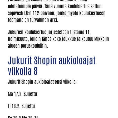
odotetuimpia päiviä. Tänä vuonna koulukiertue sattuu
sopivasti EU:n 112-päivään, jonka myötä koulukiertueen
teemana on turvallinen arki.
Jukurien koulukiertue järjestetään tiistaina 11.
helmikuuta, jolloin lähes koko joukkue jalkautuu Mikkelin
alueen peruskouluihin.
Jukurit Shopin aukioloajat
viikolla 8
Jukurit Shopin aukioloajat ensi viikolla:
Ma 17.2. Suljettu
Ti 18.2. Suljettu
Ke 19.2 klo 10–16