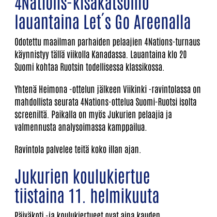
4Nations-kisakatsomo
lauantaina Let´s Go Areenalla
Odotettu maailman parhaiden pelaajien 4Nations-turnaus
käynnistyy tällä viikolla Kanadassa. Lauantaina klo 20
Suomi kohtaa Ruotsin todellisessa klassikossa.
Yhtenä Heimona -ottelun jälkeen Viikinki -ravintolassa on
mahdollista seurata 4Nations-ottelua Suomi-Ruotsi isolta
screeniltä. Paikalla on myös Jukurien pelaajia ja
valmennusta analysoimassa kamppailua.
Ravintola palvelee teitä koko illan ajan.
Jukurien koulukiertue
tiistaina 11. helmikuuta
Päiväkoti -ja koulukiertueet ovat aina kauden