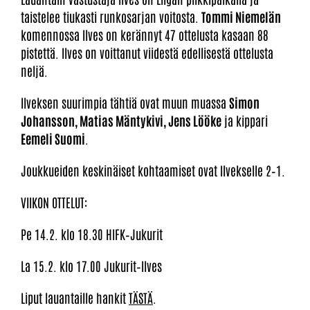
taistelee tiukasti runkosarjan voitosta.
Tommi Niemelän
komennossa Ilves on kerännyt 47 ottelusta kasaan 88
pistettä. Ilves on voittanut viidestä edellisestä ottelusta
neljä.
Ilveksen suurimpia tähtiä ovat muun muassa
Simon
Johansson, Matias Mäntykivi, Jens Lööke
ja kippari
Eemeli Suomi
.
Joukkueiden keskinäiset kohtaamiset ovat Ilvekselle 2–1.
VIIKON OTTELUT:
Pe 14.2. klo 18.30 HIFK–Jukurit
La 15.2. klo 17.00 Jukurit–Ilves
Liput lauantaille hankit
TÄSTÄ
.