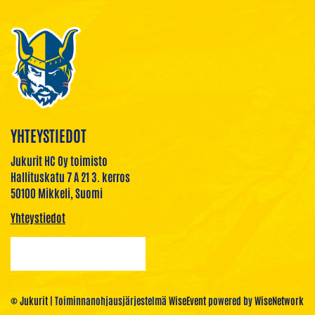
YHTEYSTIEDOT
Jukurit HC Oy toimisto
Hallituskatu 7 A 21 3. kerros
50100 Mikkeli, Suomi
Yhteystiedot
© Jukurit
| Toiminnanohjausjärjestelmä
WiseEvent
powered by
WiseNetwork