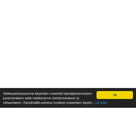
Verkkopalvelussamme käytetään evästeitä käyttäjäkokemuksen
Ok
parantamiseen sekä markkinoinnin kohdentamiseen ja
mittaamiseen. Käyttämällä palvelua hyväksyt evästeiden käytön.
Lue lisää