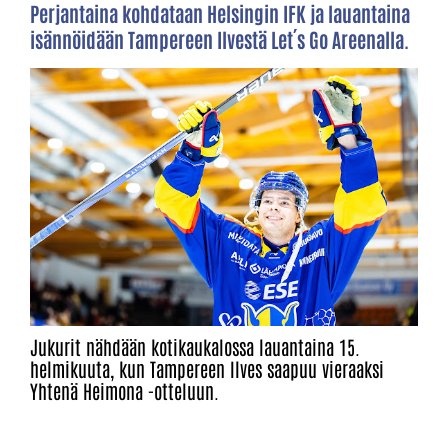
Perjantaina kohdataan Helsingin IFK ja lauantaina
isännöidään Tampereen Ilvestä Let´s Go Areenalla.
Jukurit nähdään kotikaukalossa lauantaina 15.
helmikuuta, kun Tampereen Ilves saapuu vieraaksi
Yhtenä Heimona -otteluun.