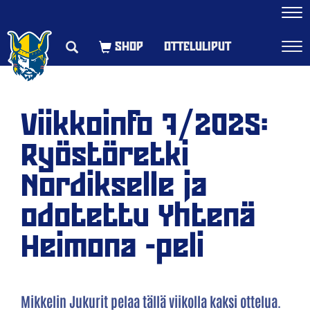
Navi
OTTELULIPUT
Navi
Viikkoinfo 7/2025:
Ryöstöretki
Nordikselle ja
odotettu Yhtenä
Heimona -peli
Mikkelin Jukurit pelaa tällä viikolla kaksi ottelua.