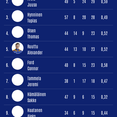
2.
49
5
24
29
0,59
Juuso
Hynninen
3.
57
8
20
28
0,49
Topias
Olsen
4.
44
14
9
23
0,52
Thomas
Ruuttu
5.
44
13
10
23
0,52
Alexander
Ford
6.
40
8
15
23
0,58
Connor
Tammela
7.
38
1
17
18
0,47
Jeremi
Hämäläinen
8.
47
9
6
15
0,32
Sakke
Haatanen
9.
34
6
9
15
0,44
Aleks