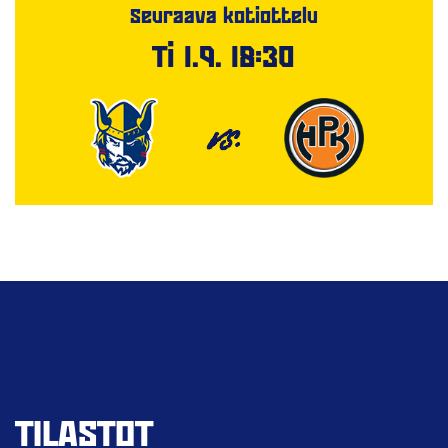
Seuraava kotiottelu
Ti 1.9. 18:30
VS.
TILASTOT