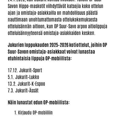
Savon Hippo-maskotit viihdyttävät katsojia koko ottelun
ajan ja omistaja-asiakkailla on mahdollisuus päästä
nauttimaan unohtumattomasta ottelukokemuksesta
otteluisännän aitioon, kun OP Suur-Savo arpoo aitiolippuja
otteluisännyyteensä omistaja-asiakkaiden kesken.
Jukurien loppukauden 2025–2026 kotiottelut, joihin OP
Suur-Savon omistaja-asiakkaat voivat lunastaa
etuhintaisia lippuja OP-mobiilista:
17.12. Jukurit–Sport
5.1. Jukurit–Lukko
13.2. Jukurit–K-Espoo
7.3. Jukurit–Ässät
Näin lunastat edun OP-mobiilista:
Kirjaudu OP-mobiiliin