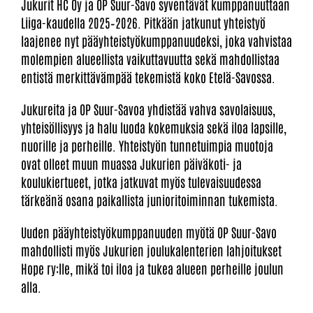
Jukurit HC Oy ja OP Suur-Savo syventävät kumppanuuttaan
Liiga-kaudella 2025–2026. Pitkään jatkunut yhteistyö
laajenee nyt pääyhteistyökumppanuudeksi, joka vahvistaa
molempien alueellista vaikuttavuutta sekä mahdollistaa
entistä merkittävämpää tekemistä koko Etelä-Savossa.
Jukureita ja OP Suur-Savoa yhdistää vahva savolaisuus,
yhteisöllisyys ja halu luoda kokemuksia sekä iloa lapsille,
nuorille ja perheille. Yhteistyön tunnetuimpia muotoja
ovat olleet muun muassa Jukurien päiväkoti- ja
koulukiertueet, jotka jatkuvat myös tulevaisuudessa
tärkeänä osana paikallista junioritoiminnan tukemista.
Uuden pääyhteistyökumppanuuden myötä OP Suur-Savo
mahdollisti myös Jukurien joulukalenterien lahjoitukset
Hope ry:lle, mikä toi iloa ja tukea alueen perheille joulun
alla.