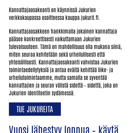
Kannattajaosakeanti on käynnissä Jukurien
verkkokaupassa osoitteessa kauppa.jukurit.fi.
Kannattajaosakkeen hankkimalla jokainen kannattaja
pääsee konkreettisesti vaikuttamaan Jukurien
tulevaisuuteen. Tämä on mahdollisuus olla mukana siinä,
miten seuraa kehitetään sekä urheilullisesti että
yhteisöllisesti. Kannattajaosakeanti vahvistaa Jukurien
toimintaedellytyksiä ja antaa eväitä kehittää liike- ja
urheilutoimintaamme, mutta samalla se syventää
kannattajien ja seuran välistä sidettä – sidettä, joka on
Jukurien identiteetin sydämessä.
TUE JUKUREITA
Vuosi lähestyy loppua – käytä