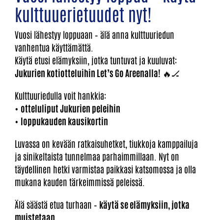
kulttuuerietuudet nyt!
Vuosi lähestyy loppuaan – älä anna kulttuuriedun
vanhentua käyttämättä.
Käytä etusi elämyksiin, jotka tuntuvat ja kuuluvat:
Jukurien kotiotteluihin Let’s Go Areenalla!
🔥🏒
Kulttuuriedulla voit hankkia:
•
otteluliput Jukurien peleihin
•
loppukauden kausikortin
Luvassa on kevään ratkaisuhetket, tiukkoja kamppailuja
ja sinikeltaista tunnelmaa parhaimmillaan. Nyt on
täydellinen hetki varmistaa paikkasi katsomossa ja olla
mukana kauden tärkeimmissä peleissä.
Älä säästä etua turhaan –
käytä se elämyksiin, jotka
muistetaan
.