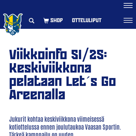
Navi
OTTELULIPUT
Navi
Viikkoinfo 51/25:
Keskiviikkona
pelataan Let´s Go
Areenalla
Jukurit kohtaa keskiviikkona viimeisessä
kotiottelussa ennen joulutaukoa Vaasan Sportin.
Tärkeä kamppailu on uuden