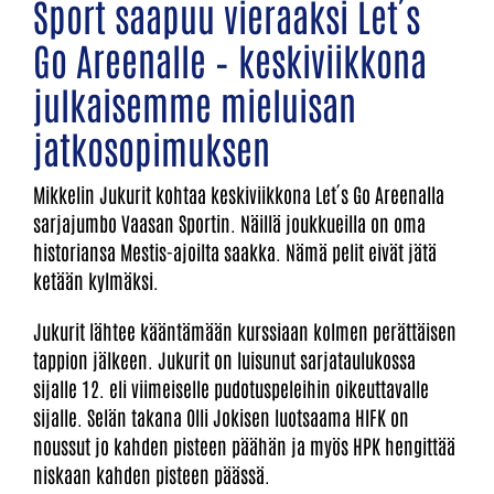
Sport saapuu vieraaksi Let´s
Go Areenalle – keskiviikkona
julkaisemme mieluisan
jatkosopimuksen
Mikkelin Jukurit kohtaa keskiviikkona Let´s Go Areenalla
sarjajumbo Vaasan Sportin. Näillä joukkueilla on oma
historiansa Mestis-ajoilta saakka. Nämä pelit eivät jätä
ketään kylmäksi.
Jukurit lähtee kääntämään kurssiaan kolmen perättäisen
tappion jälkeen. Jukurit on luisunut sarjataulukossa
sijalle 12. eli viimeiselle pudotuspeleihin oikeuttavalle
sijalle. Selän takana Olli Jokisen luotsaama HIFK on
noussut jo kahden pisteen päähän ja myös HPK hengittää
niskaan kahden pisteen päässä.