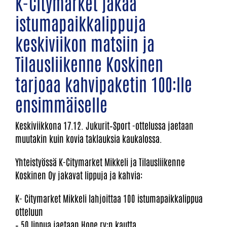
K-Citymarket jakaa
istumapaikkalippuja
keskiviikon matsiin ja
Tilausliikenne Koskinen
tarjoaa kahvipaketin 100:lle
ensimmäiselle
Keskiviikkona 17.12. Jukurit–Sport -ottelussa jaetaan
muutakin kuin kovia taklauksia kaukalossa.
Yhteistyössä K-Citymarket Mikkeli ja Tilausliikenne
Koskinen Oy jakavat lippuja ja kahvia:
K- Citymarket Mikkeli lahjoittaa 100 istumapaikkalippua
otteluun
– 50 lippua jaetaan Hope ry:n kautta