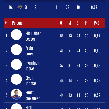
16.
60
9
1
11
39
40
0,67
#
Pelaaja
O
M
S
P
P/O
Piitulainen
1.
58
13
20
33
0,57
Jesper
Arola
2.
49
5
24
29
0,59
Juuso
Hynninen
3.
57
8
20
28
0,49
Topias
Olsen
4.
44
14
9
23
0,52
Thomas
Ruuttu
5.
44
13
10
23
0,52
Alexander
Ford