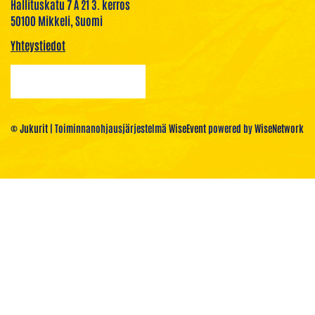
Hallituskatu 7 A 21 3. kerros
50100 Mikkeli, Suomi
Yhteystiedot
© Jukurit
| Toiminnanohjausjärjestelmä
WiseEvent
powered by
WiseNetwork