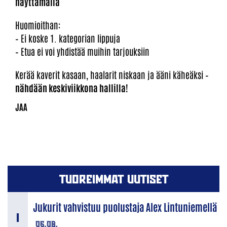
näyttämällä
Huomioithan:
– Ei koske 1. kategorian lippuja
– Etua ei voi yhdistää muihin tarjouksiin
Kerää kaverit kasaan, haalarit niskaan ja ääni käheäksi –
nähdään keskiviikkona hallilla!
TUOREIMMAT UUTISET
Jukurit vahvistuu puolustaja Alex Lintuniemellä
06.08.