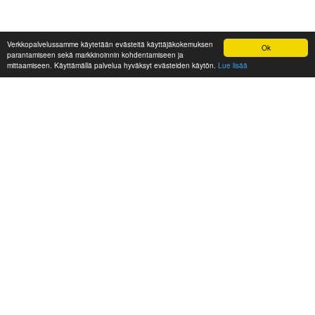
Verkkopalvelussamme käytetään evästeitä käyttäjäkokemuksen
Ok
parantamiseen sekä markkinoinnin kohdentamiseen ja
mittaamiseen. Käyttämällä palvelua hyväksyt evästeiden käytön.
Lue lisää