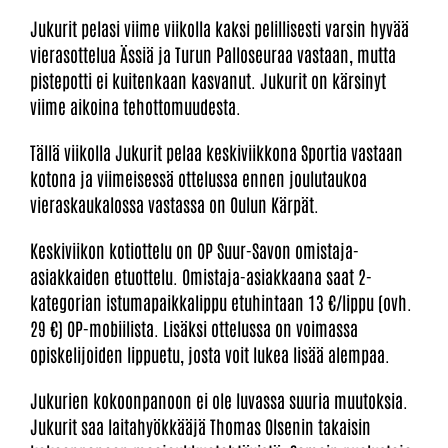
Jukurit pelasi viime viikolla kaksi pelillisesti varsin hyvää
vierasottelua Ässiä ja Turun Palloseuraa vastaan, mutta
pistepotti ei kuitenkaan kasvanut. Jukurit on kärsinyt
viime aikoina tehottomuudesta.
Tällä viikolla Jukurit pelaa keskiviikkona Sportia vastaan
kotona ja viimeisessä ottelussa ennen joulutaukoa
vieraskaukalossa vastassa on Oulun Kärpät.
Keskiviikon kotiottelu on OP Suur-Savon omistaja-
asiakkaiden etuottelu. Omistaja-asiakkaana saat 2-
kategorian istumapaikkalippu etuhintaan 13 €/lippu (ovh.
29 €) OP-mobiilista. Lisäksi ottelussa on voimassa
opiskelijoiden lippuetu, josta voit lukea lisää alempaa.
Jukurien kokoonpanoon ei ole luvassa suuria muutoksia.
Jukurit saa laitahyökkääjä Thomas Olsenin takaisin