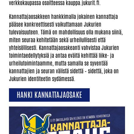
verkkokaupassa osoitteessa kauppa.jukurit.fi.
Kannattajaosakkeen hankkimalla jokainen kannattaja
pääsee konkreettisesti vaikuttamaan Jukurien
tulevaisuuteen. Tämä on mahdollisuus olla mukana siinä,
miten seuraa kehitetään sekä urheilullisesti että
yhteisöllisesti. Kannattajaosakeanti vahvistaa Jukurien
toimintaedellytyksiä ja antaa eväitä kehittää liike- ja
urheilutoimintaamme, mutta samalla se syventää
kannattajien ja seuran välistä sidettä – sidettä, joka on
Jukurien identiteetin sydämessä.
HANKI KANNATTAJAOSAKE