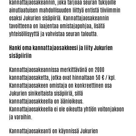
kannattajaosakeannin, joka tarjoaa seuran tukijoille
ainutlaatuisen mahdollisuuden liittyä entistä tiiviimmin
osaksi Jukurien sisäpiiriä. Kannattajaosakeannin
tavoitteena on laajentaa omistajapohjaa, lisätä
yhteisöllisyyttä ja vahvistaa seuran taloutta.
Hanki oma kannattajaosakkeesi ja liity Jukurien
sisäpiiriin
Kannattajaosakeannissa merkittävänä on 2000
kannattajaosaketta, jotka ovat hinnaltaan 50 € / kpl.
Kannattajaosakeen omistaja on konkreettinen osa
Jukurien sinikeltaista sisäpiiriä, sillä
kannattajaosakkeella on äänioikeus.
Kannattajaosakkeella ei ole oikeutta yhtiön voitonjakoon
ja varoihin.
Kannattajaosakeanti on käynnissä Jukurien