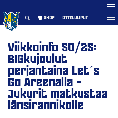
Navi
OTTELULIPUT
Navi
Viikkoinfo 50/25:
BIGkujoulut
perjantaina Let´s
Go Areenalla –
Jukurit matkustaa
länsirannikolle