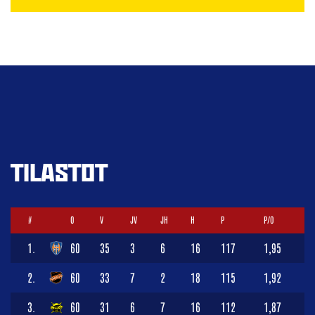
TILASTOT
#
O
V
JV
JH
H
P
P/O
1.
60
35
3
6
16
117
1,95
2.
60
33
7
2
18
115
1,92
3.
60
31
6
7
16
112
1,87