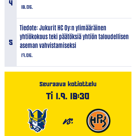
18.06.
Tiedote: Jukurit HC Oy:n ylimääräinen
yhtiökokous teki päätöksiä yhtiön taloudellisen
aseman vahvistamiseksi
17.06.
Seuraava kotiottelu
Ti 1.9. 18:30
VS.