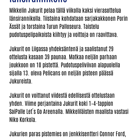
Mikkelin Jukurit pelaa tällä viikolla kaksi vierasottelua
länsirannikolla. Tiistaina kohdataan sarjakakkonen Porin
Ässät ja torstaina Turun Palloseura. Taistelu
pudotuspelipaikoista kiihtyy ja voittoja on raavittava.
Jukurit on Liigassa yhdeksäntenä ja saalistanut 29
ottelusta kasaan 39 paunaa. Matkaa neljän parhaan
joukkoon on 10 pistettä. Pudotuspeliviivan alapuolella
sijalla 13. oleva Pelicans on neljän pisteen päässä
Jukureista.
Jukurit on voittanut viidestä edellisestä ottelustaan
yhden. Viime perjantaina Jukurit koki 1–4-tappion
SaiPalle Let´s Go Areenalla. Mikkeliläisten maalista vastasi
Niko Korkola.
Jukurien paras pistemies on jenkkisentteri Connor Ford,