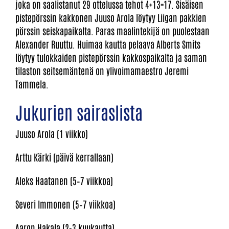
joka on saalistanut 29 ottelussa tehot 4+13=17. Sisäisen
pistepörssin kakkonen Juuso Arola löytyy Liigan pakkien
pörssin seiskapaikalta. Paras maalintekijä on puolestaan
Alexander Ruuttu. Huimaa kautta pelaava Alberts Smits
löytyy tulokkaiden pistepörssin kakkospaikalta ja saman
tilaston seitsemäntenä on ylivoimamaestro Jeremi
Tammela.
Jukurien sairaslista
Juuso Arola (1 viikko)
Arttu Kärki (päivä kerrallaan)
Aleks Haatanen (5–7 viikkoa)
Severi Immonen (5–7 viikkoa)
Aaron Hakala (2-3 kuukautta)