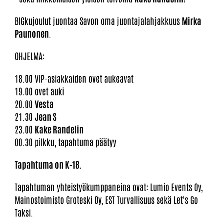
BIGkujoulut juontaa Savon oma juontajalahjakkuus
Mirka
Paunonen
.
OHJELMA:
18.00 VIP-asiakkaiden ovet aukeavat
19.00 ovet auki
20.00
Vesta
21.30
Jean S
23.00
Kake Randelin
00.30 pilkku, tapahtuma päätyy
Tapahtuma on K-18.
Tapahtuman yhteistyökumppaneina ovat: Lumio Events Oy,
Mainostoimisto Groteski Oy, EST Turvallisuus sekä Let's Go
Taksi.