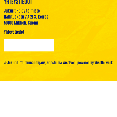
YHTEYSTIEDOT
Jukurit HC Oy toimisto
Hallituskatu 7 A 21 3. kerros
50100 Mikkeli, Suomi
Yhteystiedot
© Jukurit
| Toiminnanohjausjärjestelmä
WiseEvent
powered by
WiseNetwork