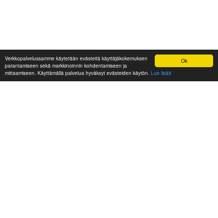
Verkkopalvelussamme käytetään evästeitä käyttäjäkokemuksen
Ok
parantamiseen sekä markkinoinnin kohdentamiseen ja
mittaamiseen. Käyttämällä palvelua hyväksyt evästeiden käytön.
Lue lisää