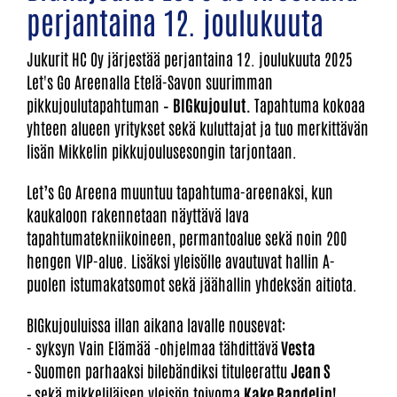
perjantaina 12. joulukuuta
Jukurit HC Oy järjestää perjantaina 12. joulukuuta 2025
Let's Go Areenalla Etelä-Savon suurimman
pikkujoulutapahtuman –
BIGkujoulut.
Tapahtuma kokoaa
yhteen alueen yritykset sekä kuluttajat ja tuo merkittävän
lisän Mikkelin pikkujoulusesongin tarjontaan.
Let’s Go Areena muuntuu tapahtuma-areenaksi, kun
kaukaloon rakennetaan näyttävä lava
tapahtumatekniikoineen, permantoalue sekä noin 200
hengen VIP-alue. Lisäksi yleisölle avautuvat hallin A-
puolen istumakatsomot sekä jäähallin yhdeksän aitiota.
BIGkujouluissa illan aikana lavalle nousevat:
- syksyn Vain Elämää -ohjelmaa tähdittävä
Vesta
-
Suomen parhaaksi bilebändiksi tituleerattu
Jean S
-
sekä mikkeliläisen yleisön toivoma
Kake Randelin!