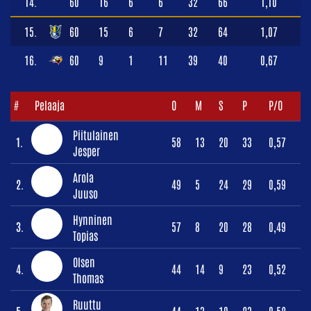
14.
60
16
6
6
32
66
1,10
15.
60
15
6
7
32
64
1,07
16.
60
9
1
11
39
40
0,67
#
Pelaaja
O
M
S
P
P/O
Piitulainen
1.
58
13
20
33
0,57
Jesper
Arola
2.
49
5
24
29
0,59
Juuso
Hynninen
3.
57
8
20
28
0,49
Topias
Olsen
4.
44
14
9
23
0,52
Thomas
Ruuttu
5.
44
13
10
23
0,52