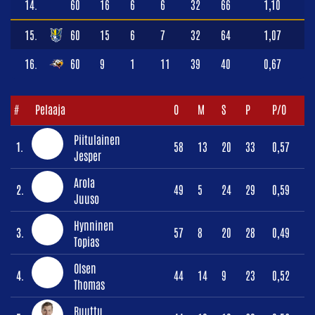
14.
60
16
6
6
32
66
1,10
15.
60
15
6
7
32
64
1,07
16.
60
9
1
11
39
40
0,67
#
Pelaaja
O
M
S
P
P/O
Piitulainen
1.
58
13
20
33
0,57
Jesper
Arola
2.
49
5
24
29
0,59
Juuso
Hynninen
3.
57
8
20
28
0,49
Topias
Olsen
4.
44
14
9
23
0,52
Thomas
Ruuttu