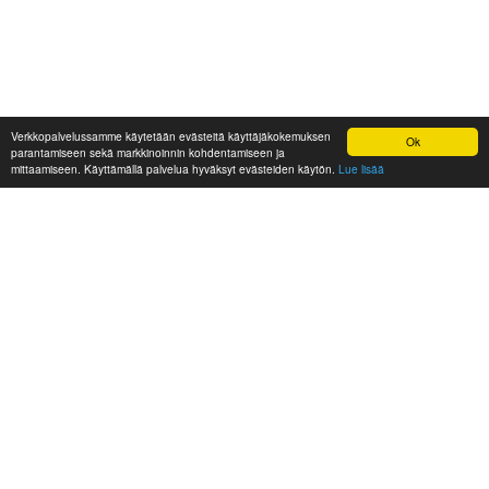
Verkkopalvelussamme käytetään evästeitä käyttäjäkokemuksen
Ok
parantamiseen sekä markkinoinnin kohdentamiseen ja
mittaamiseen. Käyttämällä palvelua hyväksyt evästeiden käytön.
Lue lisää