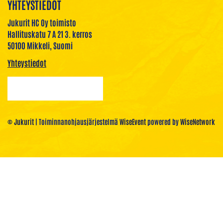
YHTEYSTIEDOT
Jukurit HC Oy toimisto
Hallituskatu 7 A 21 3. kerros
50100 Mikkeli, Suomi
Yhteystiedot
© Jukurit
| Toiminnanohjausjärjestelmä
WiseEvent
powered by
WiseNetwork