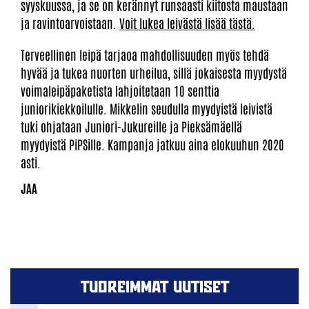
syyskuussa, ja se on kerännyt runsaasti kiitosta maustaan
ja ravintoarvoistaan.
Voit lukea leivästä lisää tästä.
Terveellinen leipä tarjaoa mahdollisuuden myös tehdä
hyvää ja tukea nuorten urheilua, sillä jokaisesta myydystä
voimaleipäpaketista lahjoitetaan 10 senttia
juniorikiekkoilulle. Mikkelin seudulla myydyistä leivistä
tuki ohjataan Juniori-Jukureille ja Pieksämäellä
myydyistä PiPSille. Kampanja jatkuu aina elokuuhun 2020
asti.
TUOREIMMAT UUTISET