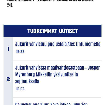
2+0.
TUOREIMMAT UUTISET
Jukurit vahvistuu puolustaja Alex Lintuniemellä
18:22
Jukurit vahvistaa maalivahtiosastoaan – Jesper
Myrenberg Mikkeliin yksivuotisella
sopimuksella
10.07.
Osuuskauppa Suur-Savo jatkaa Jukurien