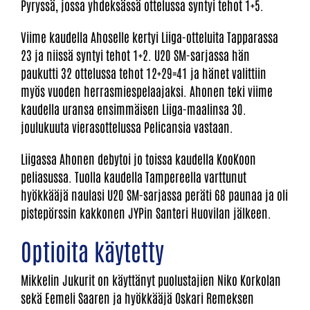
Pyryssä, jossa yhdeksässä ottelussa syntyi tehot 1+5.
Viime kaudella Ahoselle kertyi Liiga-otteluita Tapparassa
23 ja niissä syntyi tehot 1+2. U20 SM-sarjassa hän
paukutti 32 ottelussa tehot 12+29=41 ja hänet valittiin
myös vuoden herrasmiespelaajaksi. Ahonen teki viime
kaudella uransa ensimmäisen Liiga-maalinsa 30.
joulukuuta vierasottelussa Pelicansia vastaan.
Liigassa Ahonen debytoi jo toissa kaudella KooKoon
peliasussa. Tuolla kaudella Tampereella varttunut
hyökkääjä naulasi U20 SM-sarjassa peräti 68 paunaa ja oli
pistepörssin kakkonen JYPin Santeri Huovilan jälkeen.
Optioita käytetty
Mikkelin Jukurit on käyttänyt puolustajien Niko Korkolan
sekä Eemeli Saaren ja hyökkääjä Oskari Remeksen