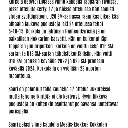
Korkola debytoi Liigassa viime kaudella Tapparan riveissä,
jossa otteluita kertyi 17 ja näissä otteluissa hän saalisti
yhden syöttöpisteen. U20 SM-sarjassa raamikas oikea käsi
alhaalla laukova puolustaja iski 24 ottelussa tehot
5+10=15. Korkola on lähtöisin Hämeenkyröstä ja on
paikallisen Hokkarien kasvatti. Hän on kulkenut läpi
Tapparan junioriputken. Korkola on valittu sekä U16 SM-
sarjan ja U18 SM-sarjan tähdistökentällisiin. Hän voitti
U18 SM-pronssia keväällä 2022 ja U20 SM-pronssin
keväällä 2024. Korkolalla on vyöllään 23 nuorten
maaottelua.
Saari on pelannut tällä kaudella 17 ottelua Jukureissa,
mutta tehomerkintöjä ei ole kertynyt. Hyvin liikkuva
puolustaja on kuitenkin osoittanut pelaavansa luotettavaa
peruspeliä.
Saari pelasi viime kaudella Mestis-kiekkoa Kokkolan