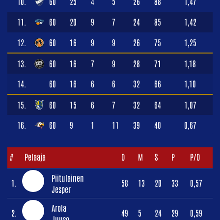
10.
60
25
4
5
26
88
1,47
11.
60
20
9
7
24
85
1,42
12.
60
16
9
9
26
75
1,25
13.
60
16
7
9
28
71
1,18
14.
60
16
6
6
32
66
1,10
15.
60
15
6
7
32
64
1,07
16.
60
9
1
11
39
40
0,67
#
Pelaaja
O
M
S
P
P/O
Piitulainen
1.
58
13
20
33
0,57
Jesper
Arola
2.
49
5
24
29
0,59
Juuso