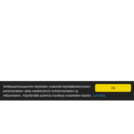
Verkkopalvelussamme käytetään evästeitä käyttäjäkokemuksen
Ok
parantamiseen sekä markkinoinnin kohdentamiseen ja
mittaamiseen. Käyttämällä palvelua hyväksyt evästeiden käytön.
Lue lisää