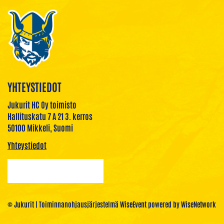
YHTEYSTIEDOT
Jukurit HC Oy toimisto
Hallituskatu 7 A 21 3. kerros
50100 Mikkeli, Suomi
Yhteystiedot
© Jukurit
| Toiminnanohjausjärjestelmä
WiseEvent
powered by
WiseNetwork