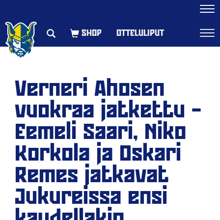
Navi
OTTELULIPUT
Navi
Verneri Ahosen
vuokraa jatkettu –
Eemeli Saari, Niko
Korkola ja Oskari
Remes jatkavat
Jukureissa ensi
kaudellakin