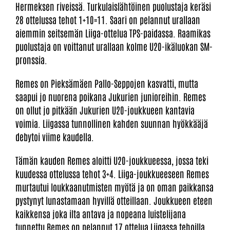
Hermeksen riveissä. Turkulaislähtöinen puolustaja keräsi
28 ottelussa tehot 1+10=11. Saari on pelannut urallaan
aiemmin seitsemän Liiga-ottelua TPS-paidassa. Raamikas
puolustaja on voittanut urallaan kolme U20-ikäluokan SM-
pronssia.
Remes on Pieksämäen Pallo-Seppojen kasvatti, mutta
saapui jo nuorena poikana Jukurien junioreihin. Remes
on ollut jo pitkään Jukurien U20-joukkueen kantavia
voimia. Liigassa tunnollinen kahden suunnan hyökkääjä
debytoi viime kaudella.
Tämän kauden Remes aloitti U20-joukkueessa, jossa teki
kuudessa ottelussa tehot 3+4. Liiga-joukkueeseen Remes
murtautui loukkaanutmisten myötä ja on oman paikkansa
pystynyt lunastamaan hyvillä otteillaan. Joukkueen eteen
kaikkensa joka ilta antava ja nopeana luistelijana
tunnettu Remes on pelannut 17 ottelua Liigassa tehoilla