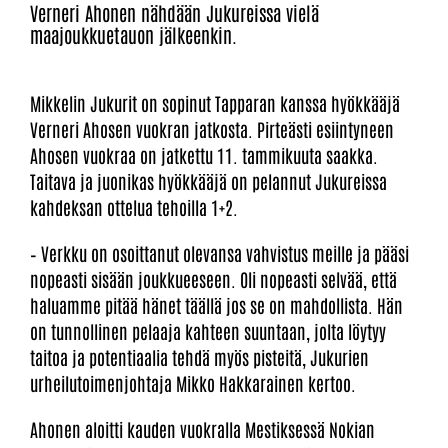
Verneri Ahonen nähdään Jukureissa vielä
maajoukkuetauon jälkeenkin.
Mikkelin Jukurit on sopinut Tapparan kanssa hyökkääjä
Verneri Ahosen vuokran jatkosta. Pirteästi esiintyneen
Ahosen vuokraa on jatkettu 11. tammikuuta saakka.
Taitava ja juonikas hyökkääjä on pelannut Jukureissa
kahdeksan ottelua tehoilla 1+2.
– Verkku on osoittanut olevansa vahvistus meille ja pääsi
nopeasti sisään joukkueeseen. Oli nopeasti selvää, että
haluamme pitää hänet täällä jos se on mahdollista. Hän
on tunnollinen pelaaja kahteen suuntaan, jolta löytyy
taitoa ja potentiaalia tehdä myös pisteitä, Jukurien
urheilutoimenjohtaja Mikko Hakkarainen kertoo.
Ahonen aloitti kauden vuokralla Mestiksessä Nokian