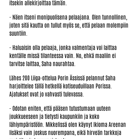
itsekin allekirjoittaa tämän.
- Näen itseni monipuolisena pelaajana. Olen tunnollinen,
joten sitä kautta on tullut myös se, että pelaan molempiin
suuntiin.
- Haluaisin olla pelaaja, jonka valmentaja voi laittaa
kentälle missä tilanteessa vain. No, ehkä maaliin ei
tarvitse laittaa, Saha naurahtaa.
Lähes 200 Liiga-ottelua Porin Ässissä pelannut Saha
harjoittelee tällä hetkellä kotiseuduillaan Porissa.
Ajatukset ovat jo vahvasti tulevassa.
- Odotan eniten, että pääsen tutustumaan uuteen
joukkueeseen ja tietysti kaupunkiin ja koko
lähiympäristöön. Mikkelissä olen käynyt Ikioma Areenan
lisäksi vain joskus nuorempana, eikä hirveän tarkkoja