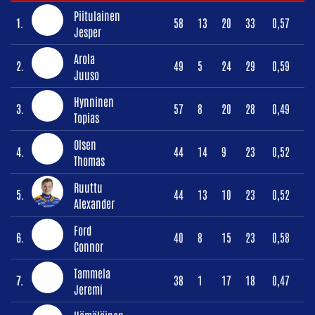
Piitulainen
1.
58
13
20
33
0,57
Jesper
Arola
2.
49
5
24
29
0,59
Juuso
Hynninen
3.
57
8
20
28
0,49
Topias
Olsen
4.
44
14
9
23
0,52
Thomas
Ruuttu
5.
44
13
10
23
0,52
Alexander
Ford
6.
40
8
15
23
0,58
Connor
Tammela
7.
38
1
17
18
0,47
Jeremi