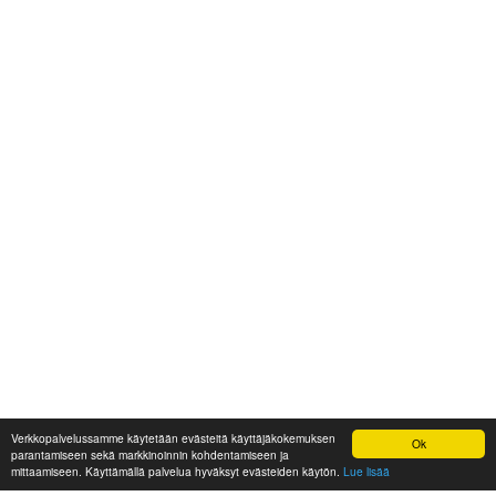
Verkkopalvelussamme käytetään evästeitä käyttäjäkokemuksen
Ok
parantamiseen sekä markkinoinnin kohdentamiseen ja
mittaamiseen. Käyttämällä palvelua hyväksyt evästeiden käytön.
Lue lisää