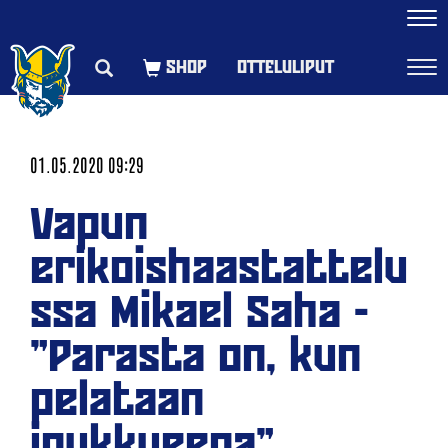
Navi
OTTELULIPUT
Navi
01.05.2020 09:29
Vapun
erikoishaastattelu
ssa Mikael Saha -
"Parasta on, kun
pelataan
joukkueena"