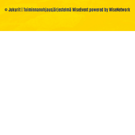
© Jukurit
| Toiminnanohjausjärjestelmä
WiseEvent
powered by
WiseNetwork