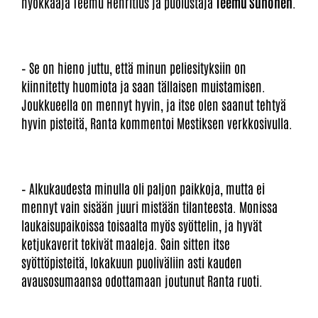
hyökkääjä Teemu Henritius ja puolustaja
Teemu Suhonen
.
– Se on hieno juttu, että minun peliesityksiin on
kiinnitetty huomiota ja saan tällaisen muistamisen.
Joukkueella on mennyt hyvin, ja itse olen saanut tehtyä
hyvin pisteitä, Ranta kommentoi Mestiksen verkkosivulla.
– Alkukaudesta minulla oli paljon paikkoja, mutta ei
mennyt vain sisään juuri mistään tilanteesta. Monissa
laukaisupaikoissa toisaalta myös syöttelin, ja hyvät
ketjukaverit tekivät maaleja. Sain sitten itse
syöttöpisteitä, lokakuun puoliväliin asti kauden
avausosumaansa odottamaan joutunut Ranta ruoti.