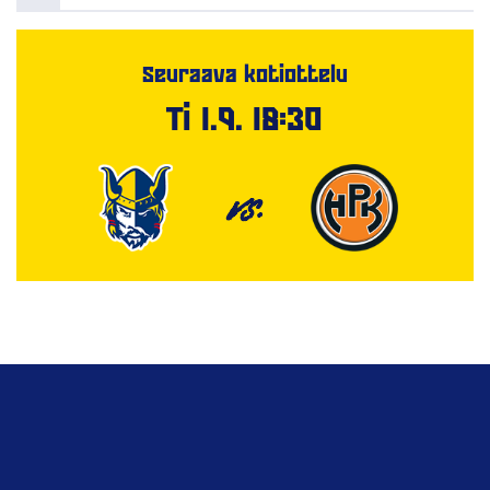
Seuraava kotiottelu
Ti 1.9. 18:30
VS.