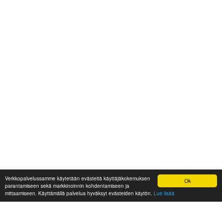
Verkkopalvelussamme käytetään evästeitä käyttäjäkokemuksen
Ok
parantamiseen sekä markkinoinnin kohdentamiseen ja
mittaamiseen. Käyttämällä palvelua hyväksyt evästeiden käytön.
Lue lisää