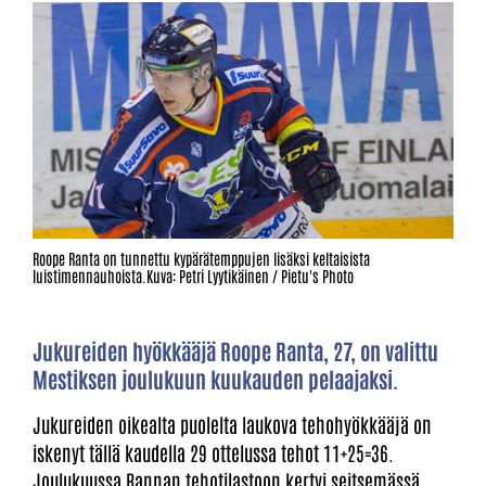
Roope Ranta on tunnettu kypärätemppujen lisäksi keltaisista
luistimennauhoista.Kuva: Petri Lyytikäinen / Pietu's Photo
Jukureiden hyökkääjä Roope Ranta, 27, on valittu
Mestiksen joulukuun kuukauden pelaajaksi.
Jukureiden oikealta puolelta laukova tehohyökkääjä on
iskenyt tällä kaudella 29 ottelussa tehot 11+25=36.
Joulukuussa Rannan tehotilastoon kertyi seitsemässä