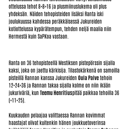
ottelussa tehot 8+8=16 ja plusmiinuslukema oli plus
yhdeksän. Näiden tehopisteiden lisäksi Ranta iski
joulukuussa kahdessa peräkkäisessä Jukureiden
kotiottelussa kypärätempun, tehden neljä maalia niin
Hermestä kuin SaPKoa vastaan.
Ranta on 36 tehopisteellä Mestiksen pistepörssin sijalla
kaksi, joka on jaettu kärkisija. Tilastokärkenä on samoilla
pisteillä Rannan kanssa Jukureiden
Oula Palve
tehoin
12+24=36 ja Rannan takaa sijalla kolme on niin ikään
jukuriväriä, kun
Teemu Henritius
pitää paikkaa tehoilla 36
(=11+25).
Kuukauden pelaajaa valittaessa Rannan kovimmat
haastajat olivat kuitenkin hänen joukkuetoverinsa