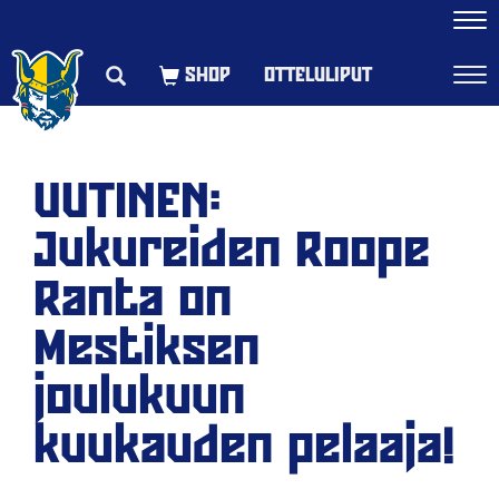
Navi
OTTELULIPUT
Navi
UUTINEN:
Jukureiden Roope
Ranta on
Mestiksen
joulukuun
kuukauden pelaaja!