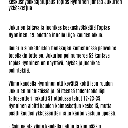
Keskushyökkääjälupaus Topias Hynninen johtaa Jukurien
ykkösketjua.
Jukurien taitava ja juonikas keskushyökkääjä
Topias
Hynninen
, 19, odottaa innolla Liiga-kauden alkua.
Bauerin sinikeltaisten hanskojen komennossa peliväline
todellakin tottelee. Jukurien pelinumeroa 52 kantava
Topias Hynninen on näyttävä, älykäs ja juonikas
pelintekijä.
Viime kaudella Hynninen otti kevättä kohti ison ruudun
Jukurien miehistössä ja löi itsensä todenteolla läpi.
Taitosentteri nakutti 51 ottelussa tehot 12+23=35.
Hynninen aloitti kauden kolmosketjun keskellä, mutta
päätti kauden ykkössentterinä ja kantoi vastuun upeasti.
– Sain pelata viime kaudella paljon ja kun pääsin