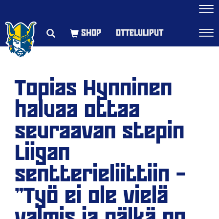
Navi
OTTELULIPUT
Navi
Topias Hynninen
haluaa ottaa
seuraavan stepin
Liigan
sentterieliittiin –
”Työ ei ole vielä
valmis ja nälkä on