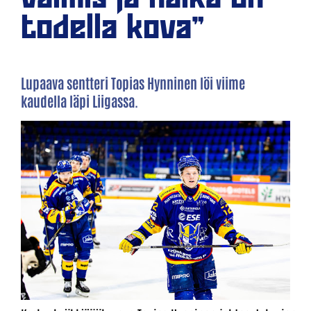
todella kova”
Lupaava sentteri Topias Hynninen löi viime
kaudella läpi Liigassa.