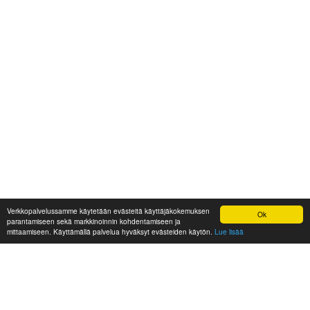
Verkkopalvelussamme käytetään evästeitä käyttäjäkokemuksen
Ok
parantamiseen sekä markkinoinnin kohdentamiseen ja
mittaamiseen. Käyttämällä palvelua hyväksyt evästeiden käytön.
Lue lisää