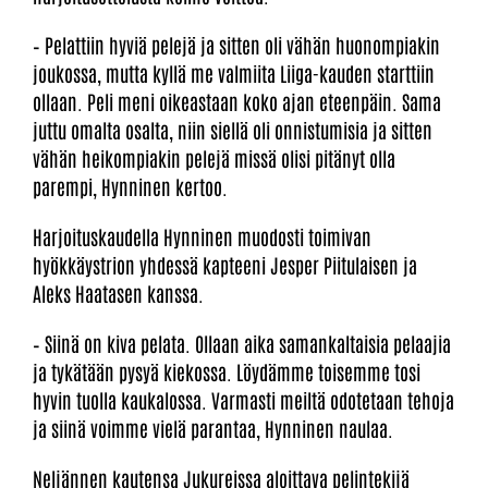
– Pelattiin hyviä pelejä ja sitten oli vähän huonompiakin
joukossa, mutta kyllä me valmiita Liiga-kauden starttiin
ollaan. Peli meni oikeastaan koko ajan eteenpäin. Sama
juttu omalta osalta, niin siellä oli onnistumisia ja sitten
vähän heikompiakin pelejä missä olisi pitänyt olla
parempi, Hynninen kertoo.
Harjoituskaudella Hynninen muodosti toimivan
hyökkäystrion yhdessä kapteeni Jesper Piitulaisen ja
Aleks Haatasen kanssa.
– Siinä on kiva pelata. Ollaan aika samankaltaisia pelaajia
ja tykätään pysyä kiekossa. Löydämme toisemme tosi
hyvin tuolla kaukalossa. Varmasti meiltä odotetaan tehoja
ja siinä voimme vielä parantaa, Hynninen naulaa.
Neljännen kautensa Jukureissa aloittava pelintekijä