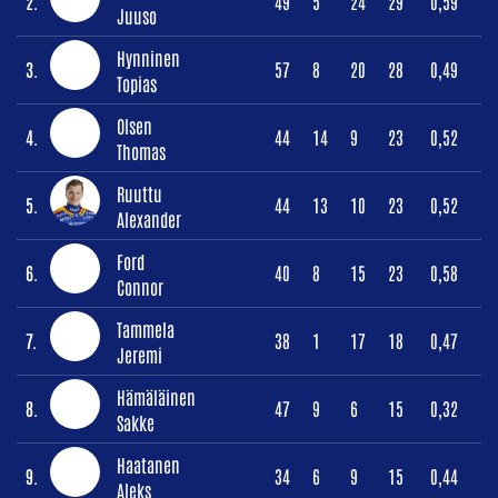
2.
49
5
24
29
0,59
Juuso
Hynninen
3.
57
8
20
28
0,49
Topias
Olsen
4.
44
14
9
23
0,52
Thomas
Ruuttu
5.
44
13
10
23
0,52
Alexander
Ford
6.
40
8
15
23
0,58
Connor
Tammela
7.
38
1
17
18
0,47
Jeremi
Hämäläinen
8.
47
9
6
15
0,32
Sakke
Haatanen
9.
34
6
9
15
0,44
Aleks