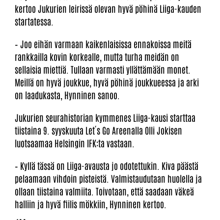
kertoo Jukurien leirissä olevan hyvä pöhinä Liiga-kauden
startatessa.
– Joo eihän varmaan kaikenlaisissa ennakoissa meitä
rankkailla kovin korkealle, mutta turha meidän on
sellaisia miettiä. Tullaan varmasti yllättämään monet.
Meillä on hyvä joukkue, hyvä pöhinä joukkueessa ja arki
on laadukasta, Hynninen sanoo.
Jukurien seurahistorian kymmenes Liiga-kausi starttaa
tiistaina 9. syyskuuta Let´s Go Areenalla Olli Jokisen
luotsaamaa Helsingin IFK:ta vastaan.
– Kyllä tässä on Liiga-avausta jo odotettukin. Kiva päästä
pelaamaan vihdoin pisteistä. Valmistaudutaan huolella ja
ollaan tiistaina valmiita. Toivotaan, että saadaan väkeä
halliin ja hyvä fiilis mökkiin, Hynninen kertoo.