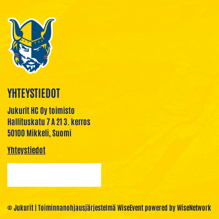
YHTEYSTIEDOT
Jukurit HC Oy toimisto
Hallituskatu 7 A 21 3. kerros
50100 Mikkeli, Suomi
Yhteystiedot
© Jukurit
| Toiminnanohjausjärjestelmä
WiseEvent
powered by
WiseNetwork