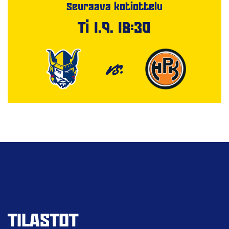
Seuraava kotiottelu
Ti 1.9. 18:30
VS.
TILASTOT