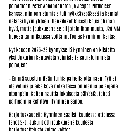
pelaamaan Peter Abbandonaton ja Jesper Piitulaisen
kanssa, niin onnistumisia tuli hyökkäyspäässä ja kemiat
natsasi hyvin yhteen. Henkilökohtaisesti kausi oli ihan
hyvä, mutta joukkueena se oli jotain ihan muuta, U20 MM-
hopeaa tammikuussa voittanut Topias Hynninen kertaa.
Nyt kauden 2025–26 kynnyksellä Hynninen on kiistatta
yksi Jukurien kantavista voimista ja seuratuimmista
pelaajista.
– En mä suostu mitään turhia paineita ottamaan. Työ ei
ole valmis ja aika kova nälkä tässä on mennä pelaajana
eteenpäin. Koitan nauttia jokaisesta päivästä, tehdä
parhaani ja kehittyä, Hynninen sanoo.
Harjoituskaudella Hynninen saalisti kuudessa ottelussa
tehot 2+0. Jukurit otti joukkueena kuudesta
harjoitusottelusta kolme voittoa.