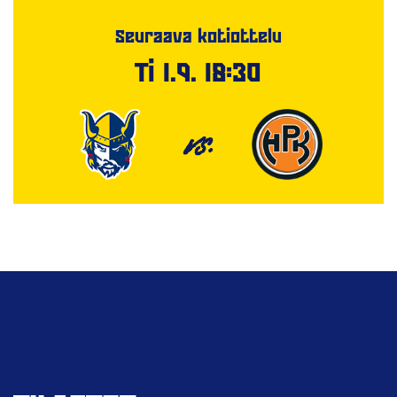
Seuraava kotiottelu
Ti 1.9. 18:30
VS.