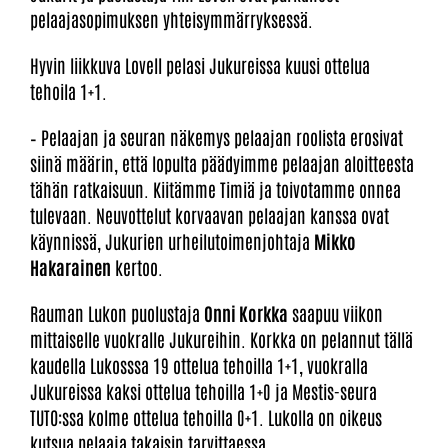
pelaajasopimuksen yhteisymmärryksessä.
Hyvin liikkuva Lovell pelasi Jukureissa kuusi ottelua
tehoila 1+1.
– Pelaajan ja seuran näkemys pelaajan roolista erosivat
siinä määrin, että lopulta päädyimme pelaajan aloitteesta
tähän ratkaisuun. Kiitämme Timiä ja toivotamme onnea
tulevaan. Neuvottelut korvaavan pelaajan kanssa ovat
käynnissä, Jukurien urheilutoimenjohtaja
Mikko
Hakarainen
kertoo.
Rauman Lukon puolustaja
Onni Korkka
saapuu viikon
mittaiselle vuokralle Jukureihin. Korkka on pelannut tällä
kaudella Lukosssa 19 ottelua tehoilla 1+1, vuokralla
Jukureissa kaksi ottelua tehoilla 1+0 ja Mestis-seura
TUTO:ssa kolme ottelua tehoilla 0+1. Lukolla on oikeus
kutsua pelaaja takaisin tarvittaessa.