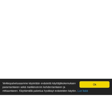
Verkkopalvelussamme käytetään evästeitä käyttäjäkokemuksen
Ok
parantamiseen sekä markkinoinnin kohdentamiseen ja
mittaamiseen. Käyttämällä palvelua hyväksyt evästeiden käytön.
Lue lisää