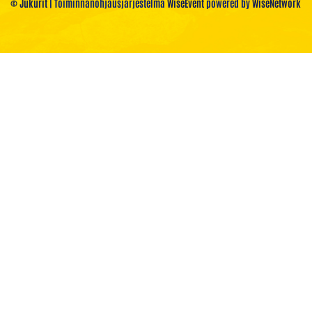
© Jukurit
| Toiminnanohjausjärjestelmä
WiseEvent
powered by
WiseNetwork