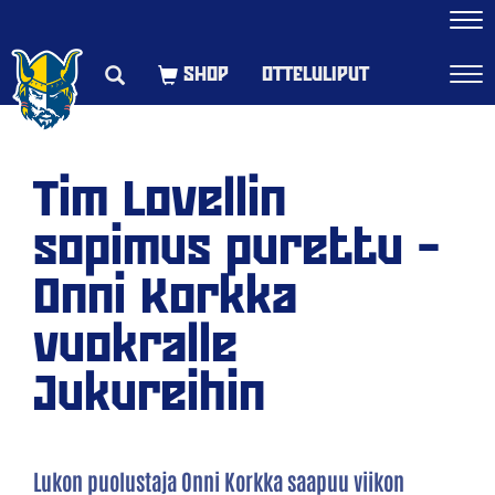
Navi
OTTELULIPUT
Navi
Tim Lovellin
sopimus purettu –
Onni Korkka
vuokralle
Jukureihin
Lukon puolustaja Onni Korkka saapuu viikon