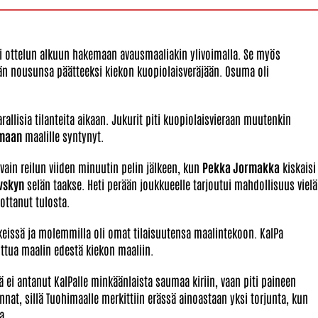
eti ottelun alkuun hakemaan avausmaaliakin ylivoimalla. Se myös
n nousunsa päätteeksi kiekon kuopiolaisveräjään. Osuma oli
rallisia tilanteita aikaan. Jukurit piti kuopiolaisvieraan muutenkin
imaan
maalille syntynyt.
 vain reilun viiden minuutin pelin jälkeen, kun
Pekka Jormakka
kiskaisi
vskyn
selän taakse. Heti perään joukkueelle tarjoutui mahdollisuus vielä
uottanut tulosta.
issä ja molemmilla oli omat tilaisuutensa maalintekoon. KalPa
tua maalin edestä kiekon maaliin.
ei antanut KalPalle minkäänlaista saumaa kiriin, vaan piti paineen
nat, sillä Tuohimaalle merkittiin erässä ainoastaan yksi torjunta, kun
a.