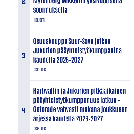
Myrenberg Mikkeliin yksivuotisella
sopimuksella
10.07.
Osuuskauppa Suur-Savo jatkaa
Jukurien pääyhteistyökumppanina
kaudella 2026–2027
30.06.
Hartwallin ja Jukurien pitkäaikainen
pääyhteistyökumppanuus jatkuu –
Gatorade vahvasti mukana joukkueen
arjessa kaudella 2026–2027
26.06.