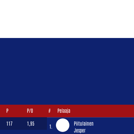
P
P/O
#
Pelaaja
117
1,95
Piitulainen
1.
Jesper