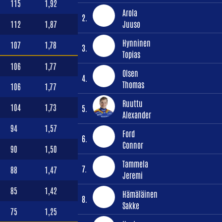
115
1,92
Arola
2.
112
1,87
Juuso
Hynninen
107
1,78
3.
Topias
106
1,77
Olsen
4.
Thomas
106
1,77
Ruuttu
104
1,73
5.
Alexander
94
1,57
Ford
6.
Connor
90
1,50
Tammela
7.
88
1,47
Jeremi
85
1,42
Hämäläinen
8.
Sakke
75
1,25