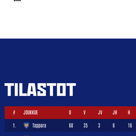
TILASTOT
#
JOUKKUE
O
V
JV
JH
H
1.
Tappara
60
35
3
6
16