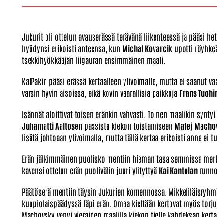
Jukurit oli ottelun avauserässä terävänä liikenteessä ja pääsi h
hyödynsi erikoistilanteensa, kun
Michal Kovarcik
upotti röyhkeä
tsekkihyökkääjän liigauran ensimmäinen maali.
KalPakin pääsi erässä kertaalleen ylivoimalle, mutta ei saanut vaa
varsin hyvin aisoissa, eikä kovin vaarallisia paikkoja
Frans Tuoh
Isännät aloittivat toisen eränkin vahvasti. Toinen maalikin syntyi
Juhamatti Aaltosen
passista kiekon toistamiseen
Matej Macho
lisätä johtoaan ylivoimalla, mutta tällä kertaa erikoistilanne ei t
Erän jälkimmäinen puolisko mentiin hieman tasaisemmissa merke
kavensi ottelun erän puolivälin juuri ylityttyä
Kai Kantolan
runnot
Päätöserä mentiin täysin Jukurien komennossa. Mikkeliläisryhmä 
kuopiolaispäädyssä läpi erän. Omaa kieltään kertovat myös torjun
Machovsky venyi vieraiden maalilla kiekon tielle kahdeksan kerta