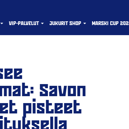
VIP-PALVELUT
JUKURIT SHOP
MARSKI CUP 202
see
mat: Savon
et pisteet
ituksella