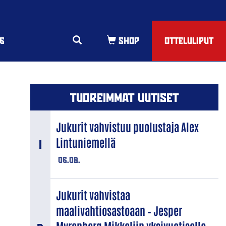
6
OTTELULIPUT
TUOREIMMAT UUTISET
Jukurit vahvistuu puolustaja Alex
Lintuniemellä
06.08.
Jukurit vahvistaa
maalivahtiosastoaan – Jesper