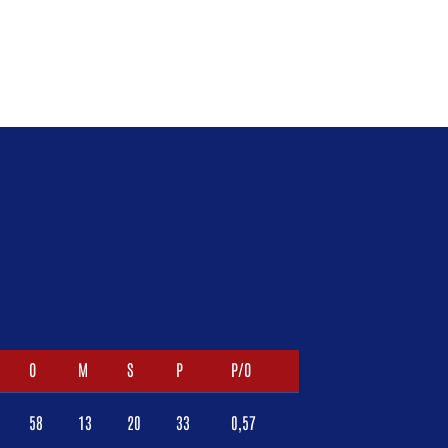
O
M
S
P
P/O
58
13
20
33
0,57