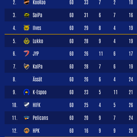
2.
KooKoo
60
33
7
2
18
3.
SaiPa
60
31
6
7
16
4.
Ilves
60
29
8
4
19
5.
Lukko
60
28
9
4
19
6.
JYP
60
26
11
6
17
7.
KalPa
60
28
7
6
19
8.
Ässät
60
26
6
4
24
9.
K-Espoo
60
23
5
11
21
10.
HIFK
60
25
4
5
26
11.
Pelicans
60
20
9
7
24
12.
HPK
60
16
9
9
26