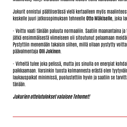
Jukurit onnistui päätöserässä vielä kertaalleen myös maalinteo
keskelle juuri jatkosopimuksen tehneelle
Otto Mäkiselle
, joka l
- Voitto vaati tänään paluuta normaaliin. Saatiin maanantaina ja 
jätkä ensimmäisestä viimeiseen oli sitoutunut pelaamaan meidän 
Pystyttiin menemään takaisin siihen, millä ollaan pystytty voit
päävalmentaja
Olli Jokinen
.
- Virheitä tulee joka pelissä, mutta jos sinulla on energiat kohdal
paikkaamaan. Varsinkin tuosta kolmannesta erästä olen tyytyväin
laukauspaikat minimissä, puolustettiin hyvin ja saatiin se tarvitt
tänään.
Jukurien ottelutulokset valaisee Tehomet!