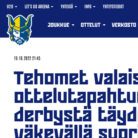
U20
LET'S GO AREENA
YHTEISÖ
INFO
YHTEYSTIEDOT
JOUKKUE
OTTELUT
VERKOSTO
19.10.2022 21:45
Tehomet valai
ottelutapahtu
derbystä täyd
väkevällä suor