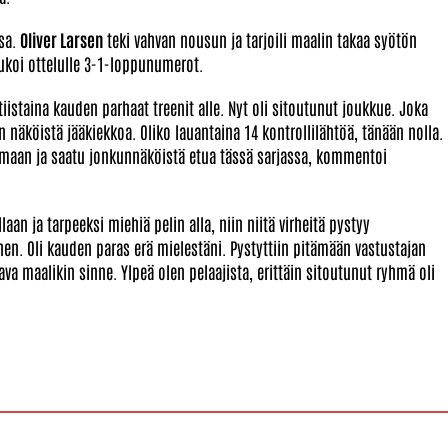
ssa.
Oliver Larsen
teki vahvan nousun ja tarjoili maalin takaa syötön
aukoi ottelulle 3-1-loppunumerot.
tiistaina kauden parhaat treenit alle. Nyt oli sitoutunut joukkue. Joka
näköistä jääkiekkoa. Oliko lauantaina 14 kontrollilähtöä, tänään nolla.
tamaan ja saatu jonkunnäköistä etua tässä sarjassa, kommentoi
laan ja tarpeeksi miehiä pelin alla, niin niitä virheitä pystyy
en. Oli kauden paras erä mielestäni. Pystyttiin pitämään vastustajan
ava maalikin sinne. Ylpeä olen pelaajista, erittäin sitoutunut ryhmä oli