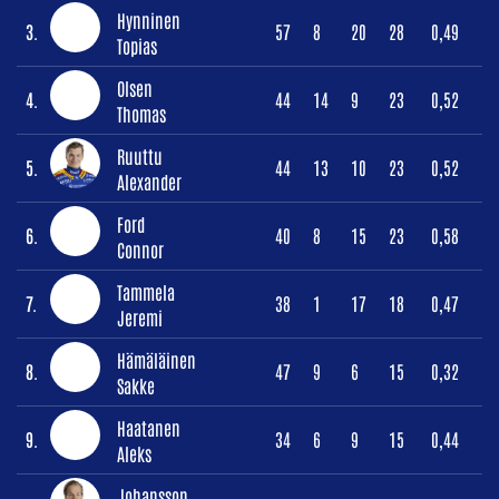
Hynninen
3.
57
8
20
28
0,49
Topias
Olsen
4.
44
14
9
23
0,52
Thomas
Ruuttu
5.
44
13
10
23
0,52
Alexander
Ford
6.
40
8
15
23
0,58
Connor
Tammela
7.
38
1
17
18
0,47
Jeremi
Hämäläinen
8.
47
9
6
15
0,32
Sakke
Haatanen
9.
34
6
9
15
0,44
Aleks
Johansson