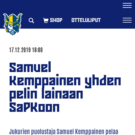
Navi
OTTELULIPUT
Navi
17.12.2019 18:00
Samuel
Kemppainen yhden
pelin lainaan
SaPKoon
Jukurien puolustaja Samuel Kemppainen pelaa