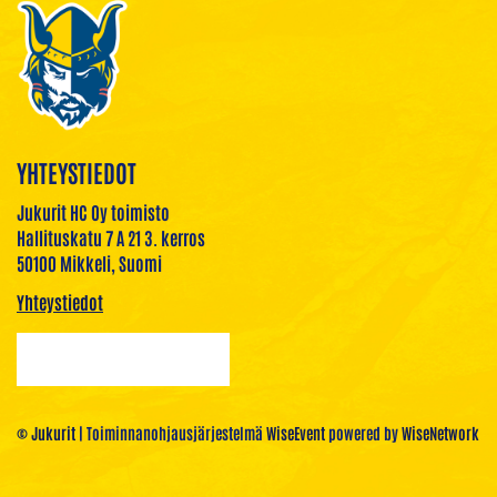
YHTEYSTIEDOT
Jukurit HC Oy toimisto
Hallituskatu 7 A 21 3. kerros
50100 Mikkeli, Suomi
Yhteystiedot
© Jukurit
| Toiminnanohjausjärjestelmä
WiseEvent
powered by
WiseNetwork