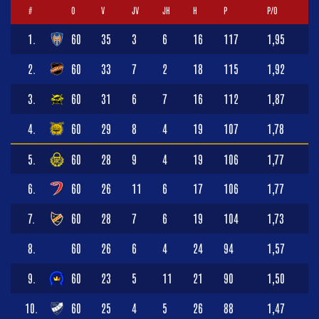
#
O
V
JV
JH
H
P
P/O
1.
60
35
3
6
16
117
1,95
2.
60
33
7
2
18
115
1,92
3.
60
31
6
7
16
112
1,87
4.
60
29
8
4
19
107
1,78
5.
60
28
9
4
19
106
1,77
6.
60
26
11
6
17
106
1,77
7.
60
28
7
6
19
104
1,73
8.
60
26
6
4
24
94
1,57
9.
60
23
5
11
21
90
1,50
10.
60
25
4
5
26
88
1,47