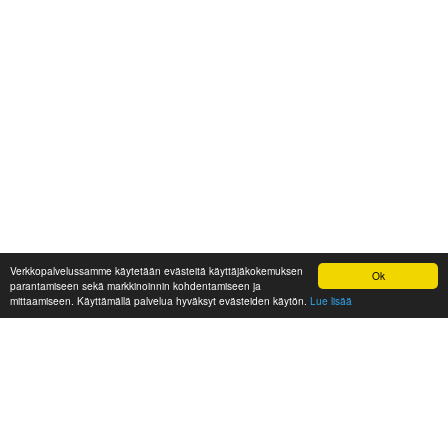
Verkkopalvelussamme käytetään evästeitä käyttäjäkokemuksen
Ok
parantamiseen sekä markkinoinnin kohdentamiseen ja
mittaamiseen. Käyttämällä palvelua hyväksyt evästeiden käytön.
Lue lisää