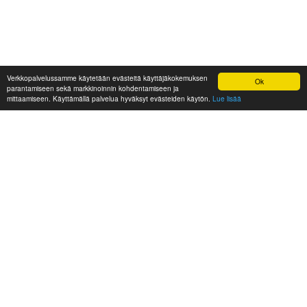
Verkkopalvelussamme käytetään evästeitä käyttäjäkokemuksen
Ok
parantamiseen sekä markkinoinnin kohdentamiseen ja
mittaamiseen. Käyttämällä palvelua hyväksyt evästeiden käytön.
Lue lisää