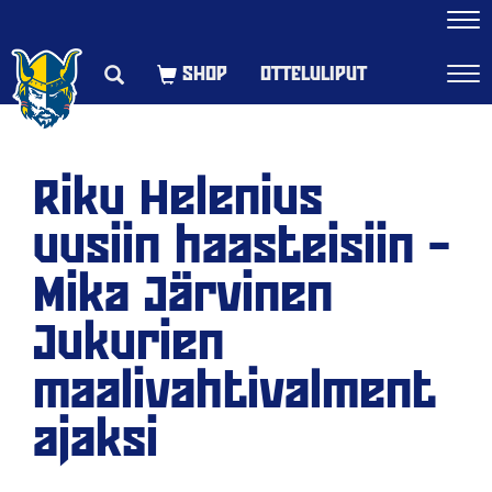
Navi
OTTELULIPUT
Navi
Riku Helenius
uusiin haasteisiin –
Mika Järvinen
Jukurien
maalivahtivalment
ajaksi