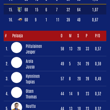
15.
60
15
6
7
32
64
1,07
16.
60
9
1
11
39
40
0,67
#
Pelaaja
O
M
S
P
P/O
Piitulainen
1.
58
13
20
33
0,57
Jesper
Arola
2.
49
5
24
29
0,59
Juuso
Hynninen
3.
57
8
20
28
0,49
Topias
Olsen
4.
44
14
9
23
0,52
Thomas
Ruuttu
5.
44
13
10
23
0,52