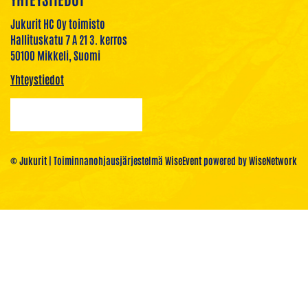
Jukurit HC Oy toimisto
Hallituskatu 7 A 21 3. kerros
50100 Mikkeli, Suomi
Yhteystiedot
© Jukurit
| Toiminnanohjausjärjestelmä
WiseEvent
powered by
WiseNetwork