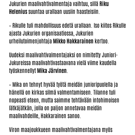
Jukurien maalivahtivalmentaja vaihtuu, sillä
Riku
Helenius
suuntaa urallaan uusiin haasteisiin.
– Rikulle tuli mahdollisuus edetä urallaan. Iso kiitos Rikulle
ajasta Jukurien organisaatiossa, Jukurien
urheilutoimenjohtaja
Mikko Hakkarainen
kertoo.
Uudeksi maalivahtivalmentajaksi on nimitetty Juniori-
Jukureissa maalivahtivastaavana vielä viime kaudella
työskennellyt
Mika Järvinen
.
– Mika on tehnyt hyvää työtä meidän junioripuolella ja
hänellä on kirkas silmä valmentamiseen. Tilanne tuli
nopeasti eteen, mutta saimme tehtävään intohimoisen
lätkäjätkän, jolla on paljon annetavaa meidän
maalivahdeille, Hakkarainen sanoo.
Viron maajoukkueen maalivahtivalmentajana myös