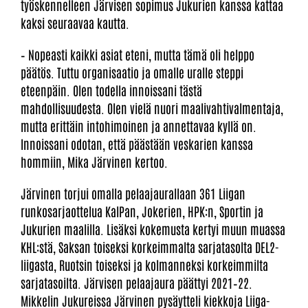
työskennelleen Järvisen sopimus Jukurien kanssa kattaa
kaksi seuraavaa kautta.
– Nopeasti kaikki asiat eteni, mutta tämä oli helppo
päätös. Tuttu organisaatio ja omalle uralle steppi
eteenpäin. Olen todella innoissani tästä
mahdollisuudesta. Olen vielä nuori maalivahtivalmentaja,
mutta erittäin intohimoinen ja annettavaa kyllä on.
Innoissani odotan, että päästään veskarien kanssa
hommiin, Mika Järvinen kertoo.
Järvinen torjui omalla pelaajaurallaan 361 Liigan
runkosarjaottelua KalPan, Jokerien, HPK:n, Sportin ja
Jukurien maalilla. Lisäksi kokemusta kertyi muun muassa
KHL:stä, Saksan toiseksi korkeimmalta sarjatasolta DEL2-
liigasta, Ruotsin toiseksi ja kolmanneksi korkeimmilta
sarjatasoilta. Järvisen pelaajaura päättyi 2021–22.
Mikkelin Jukureissa Järvinen pysäytteli kiekkoja Liiga-