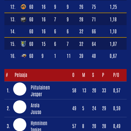
12.
60
16
9
9
26
75
1,25
13.
60
16
7
9
28
71
1,18
14.
60
16
6
6
32
66
1,10
15.
60
15
6
7
32
64
1,07
16.
60
9
1
11
39
40
0,67
#
Pelaaja
O
M
S
P
P/O
Piitulainen
1.
58
13
20
33
0,57
Jesper
Arola
2.
49
5
24
29
0,59
Juuso
Hynninen
3.
57
8
20
28
0,49
Topias