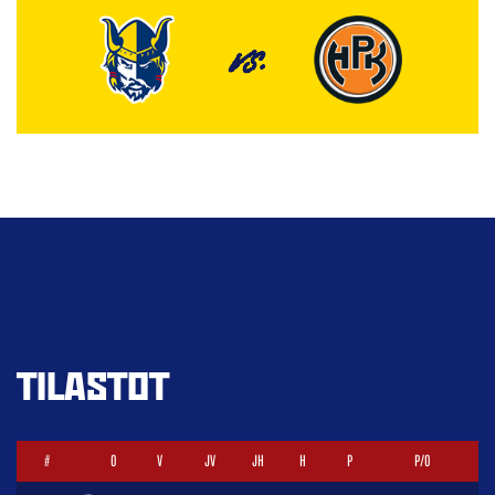
VS.
TILASTOT
#
O
V
JV
JH
H
P
P/O