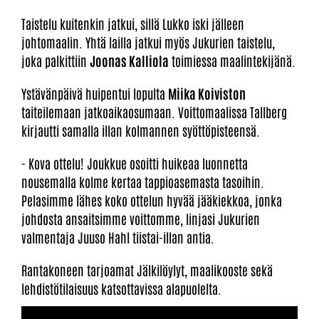
Taistelu kuitenkin jatkui, sillä Lukko iski jälleen
johtomaalin. Yhtä lailla jatkui myös Jukurien taistelu,
joka palkittiin
Joonas Kalliola
toimiessa maalintekijänä.
Ystävänpäivä huipentui lopulta
Miika Koiviston
taiteilemaan jatkoaikaosumaan. Voittomaalissa Tallberg
kirjautti samalla illan kolmannen syöttöpisteensä.
- Kova ottelu! Joukkue osoitti huikeaa luonnetta
nousemalla kolme kertaa tappioasemasta tasoihin.
Pelasimme lähes koko ottelun hyvää jääkiekkoa, jonka
johdosta ansaitsimme voittomme, linjasi Jukurien
valmentaja Juuso Hahl tiistai-illan antia.
Rantakoneen tarjoamat Jälkilöylyt, maalikooste sekä
lehdistötilaisuus katsottavissa alapuolelta.