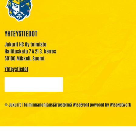
YHTEYSTIEDOT
Jukurit HC Oy toimisto
Hallituskatu 7 A 21 3. kerros
50100 Mikkeli, Suomi
Yhteystiedot
© Jukurit
| Toiminnanohjausjärjestelmä
WiseEvent
powered by
WiseNetwork