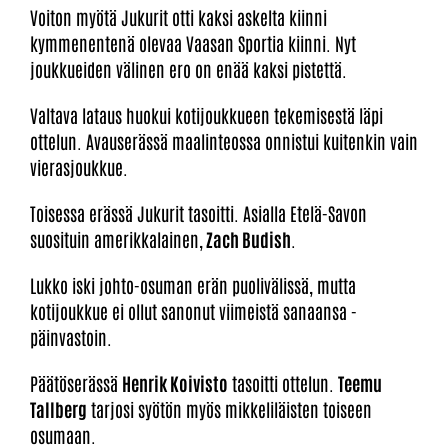
Voiton myötä Jukurit otti kaksi askelta kiinni
kymmenentenä olevaa Vaasan Sportia kiinni. Nyt
joukkueiden välinen ero on enää kaksi pistettä.
Valtava lataus huokui kotijoukkueen tekemisestä läpi
ottelun. Avauserässä maalinteossa onnistui kuitenkin vain
vierasjoukkue.
Toisessa erässä Jukurit tasoitti. Asialla Etelä-Savon
suosituin amerikkalainen,
Zach Budish
.
Lukko iski johto-osuman erän puolivälissä, mutta
kotijoukkue ei ollut sanonut viimeistä sanaansa -
päinvastoin.
Päätöserässä
Henrik Koivisto
tasoitti ottelun.
Teemu
Tallberg
tarjosi syötön myös mikkeliläisten toiseen
osumaan.