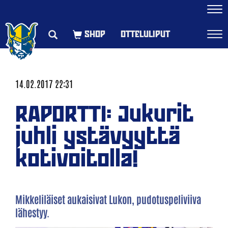
Navi
OTTELULIPUT
Navi
14.02.2017 22:31
RAPORTTI: Jukurit
juhli ystävyyttä
kotivoitolla!
Mikkeliläiset aukaisivat Lukon, pudotuspeliviiva
lähestyy.