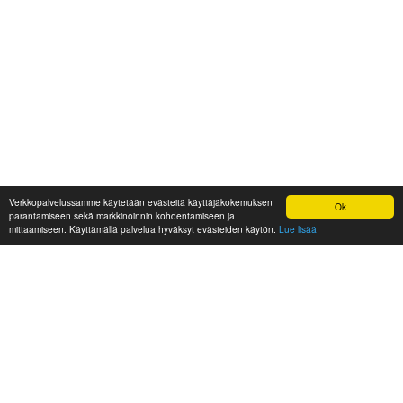
Verkkopalvelussamme käytetään evästeitä käyttäjäkokemuksen
Ok
parantamiseen sekä markkinoinnin kohdentamiseen ja
mittaamiseen. Käyttämällä palvelua hyväksyt evästeiden käytön.
Lue lisää