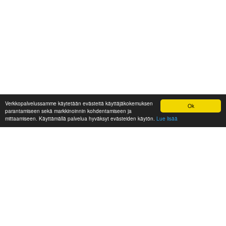
Verkkopalvelussamme käytetään evästeitä käyttäjäkokemuksen
Ok
parantamiseen sekä markkinoinnin kohdentamiseen ja
mittaamiseen. Käyttämällä palvelua hyväksyt evästeiden käytön.
Lue lisää