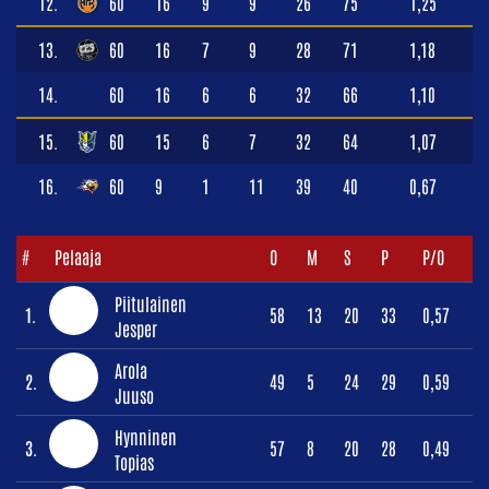
12.
60
16
9
9
26
75
1,25
13.
60
16
7
9
28
71
1,18
14.
60
16
6
6
32
66
1,10
15.
60
15
6
7
32
64
1,07
16.
60
9
1
11
39
40
0,67
#
Pelaaja
O
M
S
P
P/O
Piitulainen
1.
58
13
20
33
0,57
Jesper
Arola
2.
49
5
24
29
0,59
Juuso
Hynninen
3.
57
8
20
28
0,49
Topias