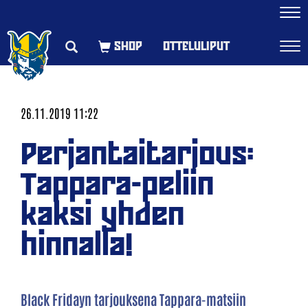
Navi
OTTELULIPUT
Navi
26.11.2019 11:22
Perjantaitarjous:
Tappara-peliin
kaksi yhden
hinnalla!
Black Fridayn tarjouksena Tappara-matsiin