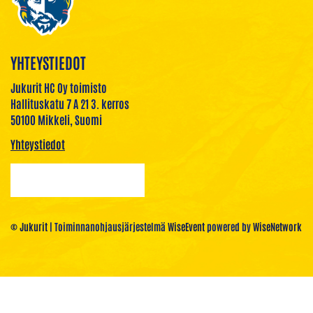
YHTEYSTIEDOT
Jukurit HC Oy toimisto
Hallituskatu 7 A 21 3. kerros
50100 Mikkeli, Suomi
Yhteystiedot
© Jukurit
| Toiminnanohjausjärjestelmä
WiseEvent
powered by
WiseNetwork