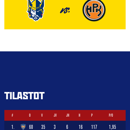
VS.
TILASTOT
#
O
V
JV
JH
H
P
P/O
1.
60
35
3
6
16
117
1,95