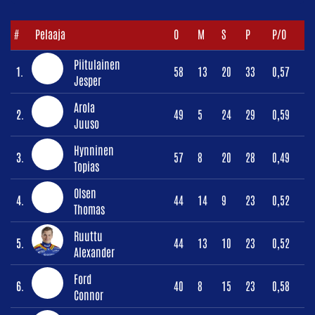
#
Pelaaja
O
M
S
P
P/O
Piitulainen
1.
58
13
20
33
0,57
Jesper
Arola
2.
49
5
24
29
0,59
Juuso
Hynninen
3.
57
8
20
28
0,49
Topias
Olsen
4.
44
14
9
23
0,52
Thomas
Ruuttu
5.
44
13
10
23
0,52
Alexander
Ford
6.
40
8
15
23
0,58
Connor