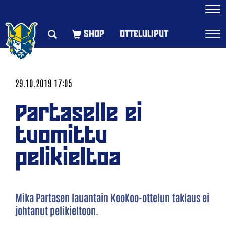
Navi
OTTELULIPUT
Navi
29.10.2019 17:05
Partaselle ei
tuomittu
pelikieltoa
Mika Partasen lauantain KooKoo-ottelun taklaus ei
johtanut pelikieltoon.