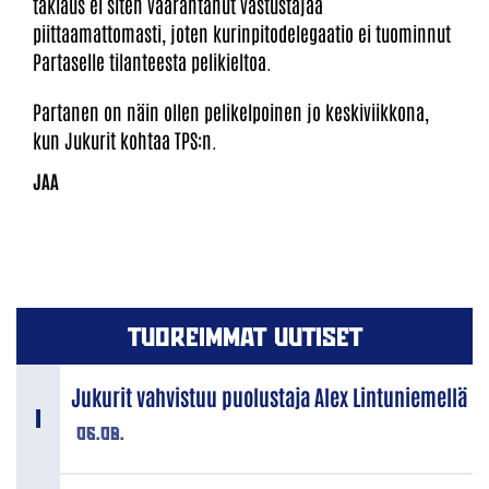
taklaus ei siten vaarantanut vastustajaa
piittaamattomasti, joten kurinpitodelegaatio ei tuominnut
Partaselle tilanteesta pelikieltoa.
Partanen on näin ollen pelikelpoinen jo keskiviikkona,
kun Jukurit kohtaa TPS:n.
TUOREIMMAT UUTISET
Jukurit vahvistuu puolustaja Alex Lintuniemellä
06.08.