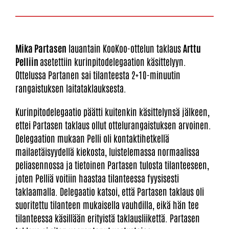
Mika Partasen
lauantain KooKoo-ottelun taklaus
Arttu
Pelliin
asetettiin kurinpitodelegaation käsittelyyn.
Ottelussa Partanen sai tilanteesta 2+10-minuutin
rangaistuksen laitataklauksesta.
Kurinpitodelegaatio päätti kuitenkin käsittelynsä jälkeen,
ettei Partasen taklaus ollut ottelurangaistuksen arvoinen.
Delegaation mukaan Pelli oli kontaktihetkellä
mailaetäisyydellä kiekosta, luistelemassa normaalissa
peliasennossa ja tietoinen Partasen tulosta tilanteeseen,
joten Pelliä voitiin haastaa tilanteessa fyysisesti
taklaamalla. Delegaatio katsoi, että Partasen taklaus oli
suoritettu tilanteen mukaisella vauhdilla, eikä hän tee
tilanteessa käsillään erityistä taklausliikettä. Partasen