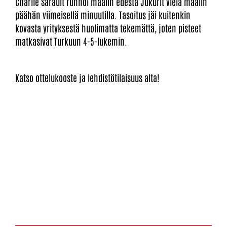
Charlie Sarault runnoi maalin edestä Jukurit vielä maalin
päähän viimeisellä minuutilla. Tasoitus jäi kuitenkin
kovasta yrityksestä huolimatta tekemättä, joten pisteet
matkasivat Turkuun 4-5-lukemin.
Katso ottelukooste ja lehdistötilaisuus alta!