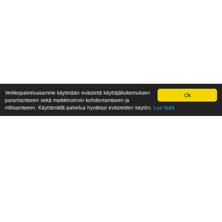
Verkkopalvelussamme käytetään evästeitä käyttäjäkokemuksen
Ok
parantamiseen sekä markkinoinnin kohdentamiseen ja
mittaamiseen. Käyttämällä palvelua hyväksyt evästeiden käytön.
Lue lisää