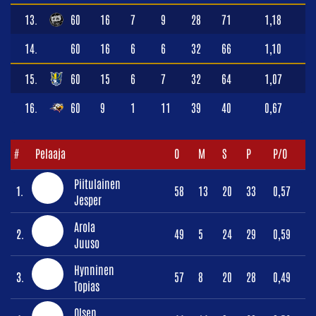
13.
60
16
7
9
28
71
1,18
14.
60
16
6
6
32
66
1,10
15.
60
15
6
7
32
64
1,07
16.
60
9
1
11
39
40
0,67
#
Pelaaja
O
M
S
P
P/O
Piitulainen
1.
58
13
20
33
0,57
Jesper
Arola
2.
49
5
24
29
0,59
Juuso
Hynninen
3.
57
8
20
28
0,49
Topias
Olsen