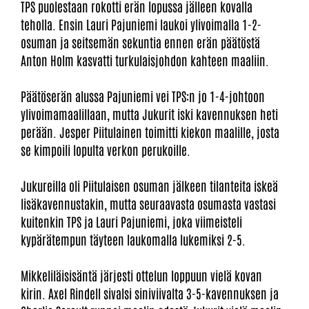
TPS puolestaan rokotti erän lopussa jälleen kovalla
teholla. Ensin Lauri Pajuniemi laukoi ylivoimalla 1-2-
osuman ja seitsemän sekuntia ennen erän päätöstä
Anton Holm kasvatti turkulaisjohdon kahteen maaliin.
Päätöserän alussa Pajuniemi vei TPS:n jo 1-4-johtoon
ylivoimamaalillaan, mutta Jukurit iski kavennuksen heti
perään. Jesper Piitulainen toimitti kiekon maalille, josta
se kimpoili lopulta verkon perukoille.
Jukureilla oli Piitulaisen osuman jälkeen tilanteita iskeä
lisäkavennustakin, mutta seuraavasta osumasta vastasi
kuitenkin TPS ja Lauri Pajuniemi, joka viimeisteli
kypärätempun täyteen laukomalla lukemiksi 2-5.
Mikkeliläisisäntä järjesti ottelun loppuun vielä kovan
kirin. Axel Rindell sivalsi siniviivalta 3-5-kavennuksen ja