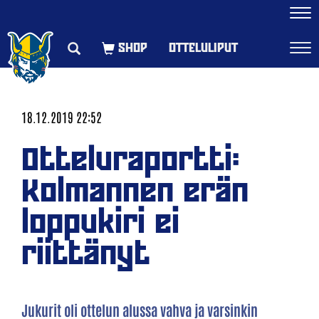
Navi
OTTELULIPUT
Navi
18.12.2019 22:52
Otteluraportti:
Kolmannen erän
loppukiri ei
riittänyt
Jukurit oli ottelun alussa vahva ja varsinkin