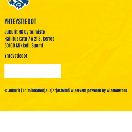
YHTEYSTIEDOT
Jukurit HC Oy toimisto
Hallituskatu 7 A 21 3. kerros
50100 Mikkeli, Suomi
Yhteystiedot
© Jukurit
| Toiminnanohjausjärjestelmä
WiseEvent
powered by
WiseNetwork