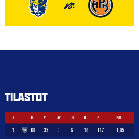
VS.
TILASTOT
#
O
V
JV
JH
H
P
P/O
1.
60
35
3
6
16
117
1,95