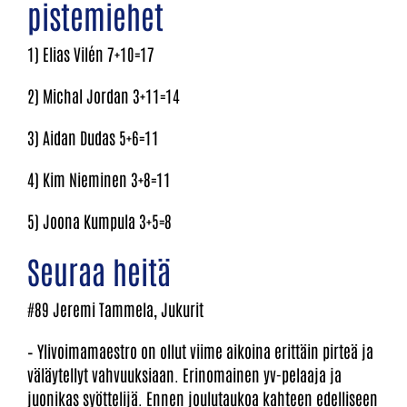
pistemiehet
1) Elias Vilén 7+10=17
2) Michal Jordan 3+11=14
3) Aidan Dudas 5+6=11
4) Kim Nieminen 3+8=11
5) Joona Kumpula 3+5=8
Seuraa heitä
#89 Jeremi Tammela, Jukurit
– Ylivoimamaestro on ollut viime aikoina erittäin pirteä ja
väläytellyt vahvuuksiaan. Erinomainen yv-pelaaja ja
juonikas syöttelijä. Ennen joulutaukoa kahteen edelliseen