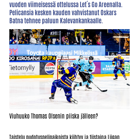
vuoden viimeisessä ottelussa Let´s Go Areenalla.
Pelicansia kesken kauden vahvistanut Oskars
Batna tehnee paluun Kalevankankaalle.
Viuhuuko Thomas Olsenin piiska jälleen?
Taistelu pudotuspelipaikoista kiihtyy ja tiistaina Liigan