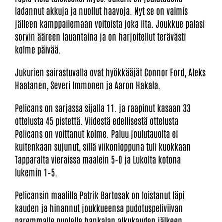
ladannut akkuja ja nuollut haavoja. Nyt se on valmis
jälleen kamppailemaan voitoista joka ilta. Joukkue palasi
sorvin ääreen lauantaina ja on harjoitellut terävästi
kolme päivää.
Jukurien sairastuvalla ovat hyökkääjät Connor Ford, Aleks
Haatanen, Severi Immonen ja Aaron Hakala.
Pelicans on sarjassa sijalla 11. ja raapinut kasaan 33
ottelusta 45 pistettä. Viidestä edellisestä ottelusta
Pelicans on voittanut kolme. Paluu joulutauolta ei
kuitenkaan sujunut, sillä viikonloppuna tuli kuokkaan
Tapparalta vieraissa maalein 5–0 ja Lukolta kotona
lukemin 1–5.
Pelicansin maalilla Patrik Bartosak on loistanut läpi
kauden ja hinannut joukkueensa pudotuspeliviivan
paremmalle puolelle hankalan alkukauden jälkeen.