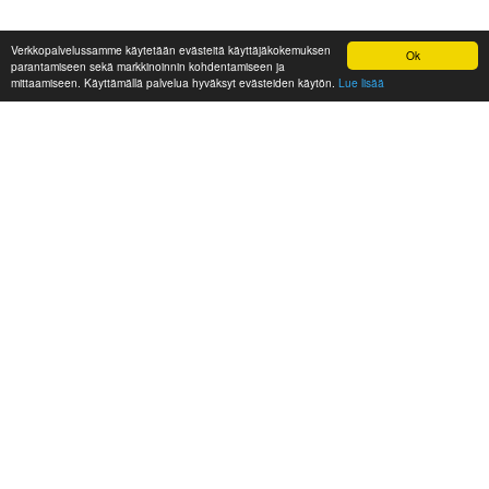
Verkkopalvelussamme käytetään evästeitä käyttäjäkokemuksen
Ok
parantamiseen sekä markkinoinnin kohdentamiseen ja
mittaamiseen. Käyttämällä palvelua hyväksyt evästeiden käytön.
Lue lisää