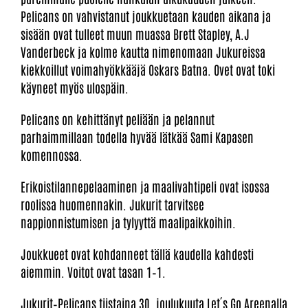
Pelicans on vahvistanut joukkuetaan kauden aikana ja
sisään ovat tulleet muun muassa Brett Stapley, A.J
Vanderbeck ja kolme kautta nimenomaan Jukureissa
kiekkoillut voimahyökkääjä Oskars Batna. Ovet ovat toki
käyneet myös ulospäin.
Pelicans on kehittänyt peliään ja pelannut
parhaimmillaan todella hyvää lätkää Sami Kapasen
komennossa.
Erikoistilannepelaaminen ja maalivahtipeli ovat isossa
roolissa huomennakin. Jukurit tarvitsee
nappionnistumisen ja tylyyttä maalipaikkoihin.
Joukkueet ovat kohdanneet tällä kaudella kahdesti
aiemmin. Voitot ovat tasan 1–1.
Jukurit–Pelicans tiistaina 30. joulukuuta Let´s Go Areenalla