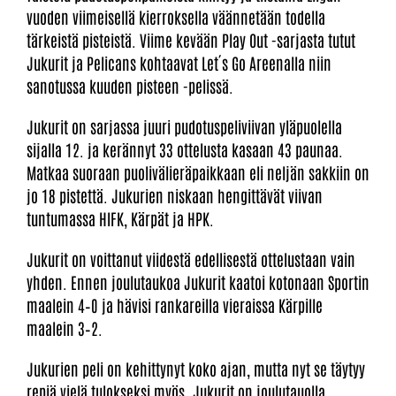
vuoden viimeisellä kierroksella väännetään todella
tärkeistä pisteistä. Viime kevään Play Out -sarjasta tutut
Jukurit ja Pelicans kohtaavat Let´s Go Areenalla niin
sanotussa kuuden pisteen -pelissä.
Jukurit on sarjassa juuri pudotuspeliviivan yläpuolella
sijalla 12. ja kerännyt 33 ottelusta kasaan 43 paunaa.
Matkaa suoraan puolivälieräpaikkaan eli neljän sakkiin on
jo 18 pistettä. Jukurien niskaan hengittävät viivan
tuntumassa HIFK, Kärpät ja HPK.
Jukurit on voittanut viidestä edellisestä ottelustaan vain
yhden. Ennen joulutaukoa Jukurit kaatoi kotonaan Sportin
maalein 4–0 ja hävisi rankareilla vieraissa Kärpille
maalein 3–2.
Jukurien peli on kehittynyt koko ajan, mutta nyt se täytyy
repiä vielä tulokseksi myös. Jukurit on joulutauolla