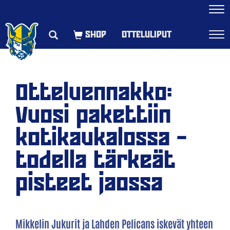
Navi
OTTELULIPUT
Navi
Otteluennakko:
Vuosi pakettiin
kotikaukalossa –
todella tärkeät
pisteet jaossa
Mikkelin Jukurit ja Lahden Pelicans iskevät yhteen