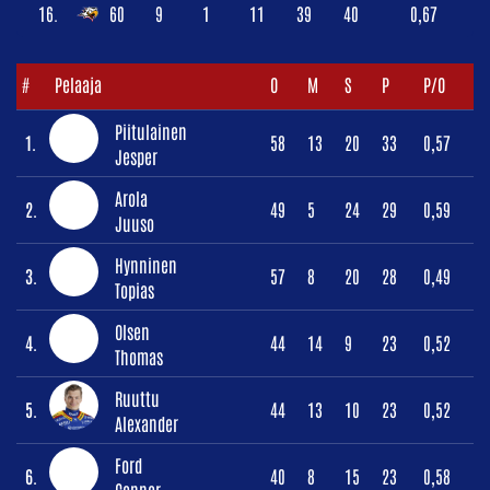
16.
60
9
1
11
39
40
0,67
#
Pelaaja
O
M
S
P
P/O
Piitulainen
1.
58
13
20
33
0,57
Jesper
Arola
2.
49
5
24
29
0,59
Juuso
Hynninen
3.
57
8
20
28
0,49
Topias
Olsen
4.
44
14
9
23
0,52
Thomas
Ruuttu
5.
44
13
10
23
0,52
Alexander
Ford
6.
40
8
15
23
0,58
Connor