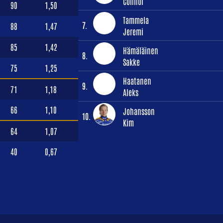
Connor
90
1,50
Tammela
7.
88
1,47
Jeremi
85
1,42
Hämäläinen
8.
Sakke
75
1,25
Haatanen
9.
71
1,18
Aleks
66
1,10
Johansson
10.
Kim
64
1,07
40
0,67