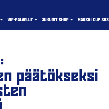
VIP-PALVELUT
JUKURIT SHOP
MARSKI CUP 202
:
en päätökseksi
sten
ö