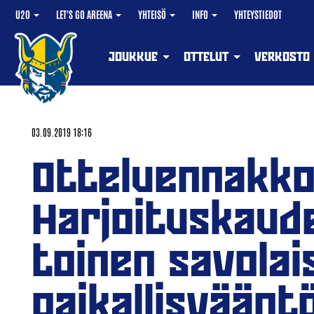
U20
LET'S GO AREENA
YHTEISÖ
INFO
YHTEYSTIEDOT
JOUKKUE
OTTELUT
VERKOSTO
03.09.2019 18:16
Otteluennakko
Harjoituskaud
toinen savolai
paikallisväänt