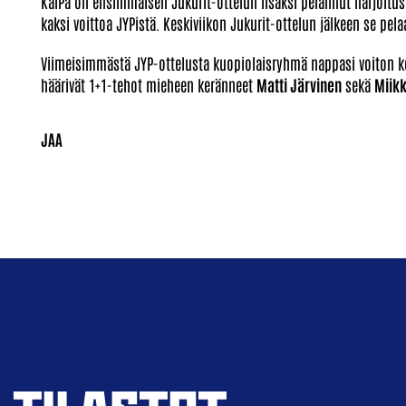
KalPa on ensimmäisen Jukurit-ottelun lisäksi pelannut harjoitusk
kaksi voittoa JYPistä. Keskiviikon Jukurit-ottelun jälkeen se pela
Viimeisimmästä JYP-ottelusta kuopiolaisryhmä nappasi voiton k
häärivät 1+1-tehot mieheen keränneet
Matti Järvinen
sekä
Miikk