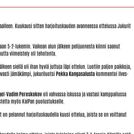
aalleen. Kuukausi sitten harjoituskauden avanneessa ottelussa Jukurit
maan 5-2-lukemin. Vaikean alun jälkeen pelijuonesta kiinni saanut
utta viimeistely oli tehotonta.
keen siellä oli ihan hyviä juttuja läpi ottelun. Luotiin paljon paikkoja,
avasti jämäkämpi, jukuriluotsi
Pekka Kangasalusta
kommentoi Ilves-
gel
-
Vadim Pereskokov
oli vahvassa iskussa ja vastasi kamppailussa
stetta myös KalPan puolustukselle.
t on pelannut harjoituskaudella kuusi ottelua, joista se on voittanut