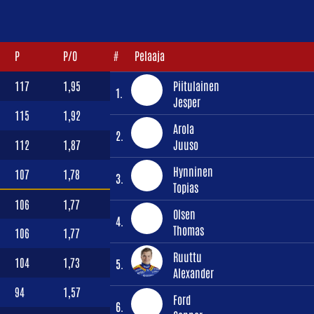
P
P/O
#
Pelaaja
117
1,95
Piitulainen
1.
Jesper
115
1,92
Arola
2.
112
1,87
Juuso
Hynninen
107
1,78
3.
Topias
106
1,77
Olsen
4.
Thomas
106
1,77
Ruuttu
104
1,73
5.
Alexander
94
1,57
Ford
6.