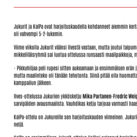
Jukurit ja KalPa ovat harjoituskaudella kohdanneet aiemmin kert
oli vahvempi 5-2-lukemin.
Viime viikolla Jukurit väänsi Ilvestä vastaan, mutta joutui taipu
mikkeliläisryhmä sai luotua ottelussa runsaasti maalipaikkoja, m
- Pikkuhiljaa peli rupesi sitten aukeamaan ja ensimmäisen erän jäl
mutta maalinteko oli tänään tehotonta. Siinä pitää olla huomatt
kamppailun jälkeen.
Ilves-ottelussa Jukurien ykkösketju
Mika Partanen
-
Fredric Wei
sarvipäiden avausmaalista. Vauhdikas ketju tarjoaa varmasti haa
KalPa-ottelu on Jukureille sen harjoituskauden viimeinen. Jukuri
neljä.