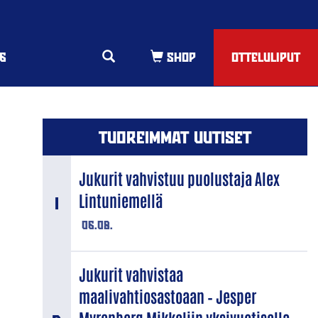
6
OTTELULIPUT
TUOREIMMAT UUTISET
Jukurit vahvistuu puolustaja Alex
Lintuniemellä
06.08.
Jukurit vahvistaa
maalivahtiosastoaan – Jesper