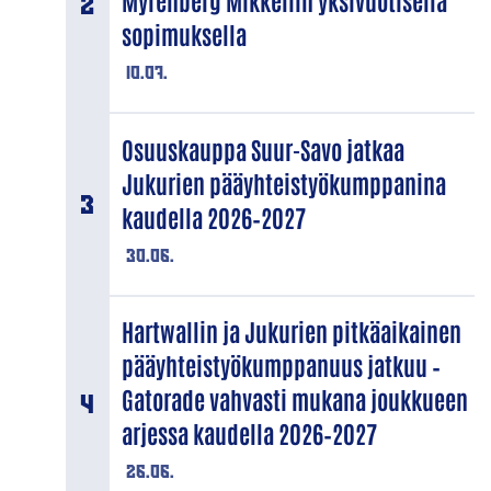
Myrenberg Mikkeliin yksivuotisella
sopimuksella
10.07.
Osuuskauppa Suur-Savo jatkaa
Jukurien pääyhteistyökumppanina
kaudella 2026–2027
30.06.
Hartwallin ja Jukurien pitkäaikainen
pääyhteistyökumppanuus jatkuu –
Gatorade vahvasti mukana joukkueen
arjessa kaudella 2026–2027
26.06.