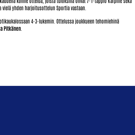
audella kolme ottelua, joista tuloksina olivat 7-1-tappio Kärpille sekä
a vielä yhden harjoitusottelun Sportia vastaan.
otikaukalossaan 4-3-lukemin. Ottelussa joukkueen tehomiehinä
a Pitkänen
.