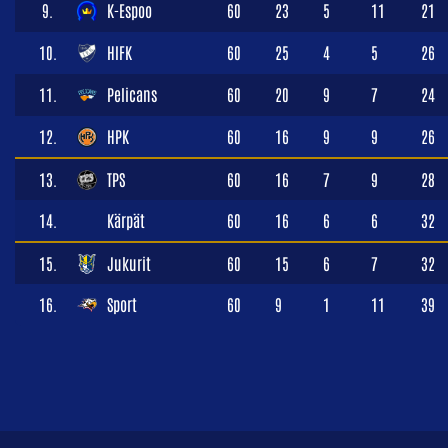
9.
K-Espoo
60
23
5
11
21
10.
HIFK
60
25
4
5
26
11.
Pelicans
60
20
9
7
24
12.
HPK
60
16
9
9
26
13.
TPS
60
16
7
9
28
14.
Kärpät
60
16
6
6
32
15.
Jukurit
60
15
6
7
32
16.
Sport
60
9
1
11
39