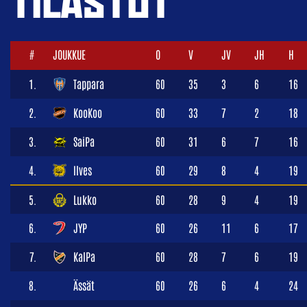
TILASTOT
#
JOUKKUE
O
V
JV
JH
H
1.
Tappara
60
35
3
6
16
2.
KooKoo
60
33
7
2
18
3.
SaiPa
60
31
6
7
16
4.
Ilves
60
29
8
4
19
5.
Lukko
60
28
9
4
19
6.
JYP
60
26
11
6
17
7.
KalPa
60
28
7
6
19
8.
Ässät
60
26
6
4
24