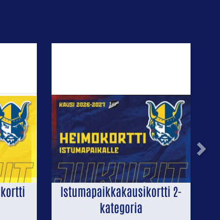
Next
kortti
Istumapaikkakausikortti 2-
kategoria