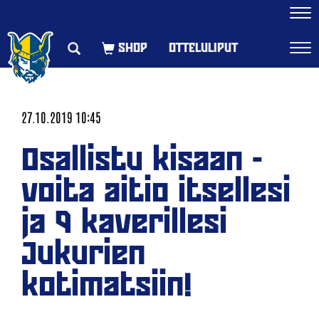
Navi
OTTELULIPUT
Navi
27.10.2019 10:45
Osallistu kisaan -
voita aitio itsellesi
ja 9 kaverillesi
Jukurien
kotimatsiin!