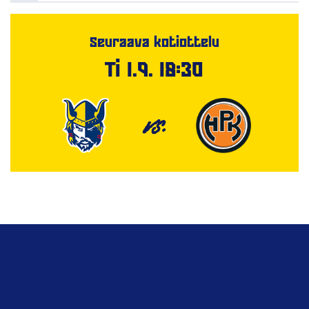
Seuraava kotiottelu
Ti 1.9. 18:30
VS.