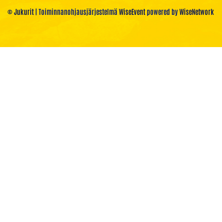
© Jukurit
| Toiminnanohjausjärjestelmä
WiseEvent
powered by
WiseNetwork