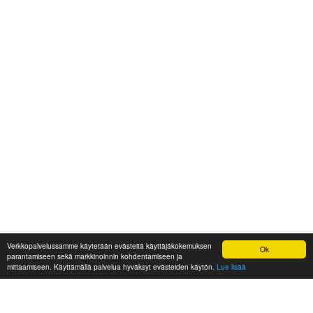
Verkkopalvelussamme käytetään evästeitä käyttäjäkokemuksen
Ok
parantamiseen sekä markkinoinnin kohdentamiseen ja
mittaamiseen. Käyttämällä palvelua hyväksyt evästeiden käytön.
Lue lisää