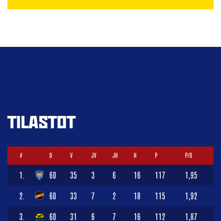
TILASTOT
#
O
V
JV
JH
H
P
P/O
1.
60
35
3
6
16
117
1,95
2.
60
33
7
2
18
115
1,92
3.
60
31
6
7
16
112
1,87