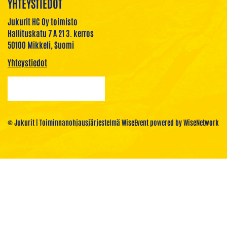
YHTEYSTIEDOT
Jukurit HC Oy toimisto
Hallituskatu 7 A 21 3. kerros
50100 Mikkeli, Suomi
Yhteystiedot
© Jukurit
| Toiminnanohjausjärjestelmä
WiseEvent
powered by
WiseNetwork