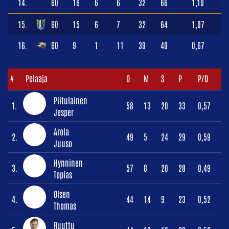
14.
60
16
6
6
32
66
1,10
15.
60
15
6
7
32
64
1,07
16.
60
9
1
11
39
40
0,67
#
Pelaaja
O
M
S
P
P/O
Piitulainen
1.
58
13
20
33
0,57
Jesper
Arola
2.
49
5
24
29
0,59
Juuso
Hynninen
3.
57
8
20
28
0,49
Topias
Olsen
4.
44
14
9
23
0,52
Thomas
Ruuttu