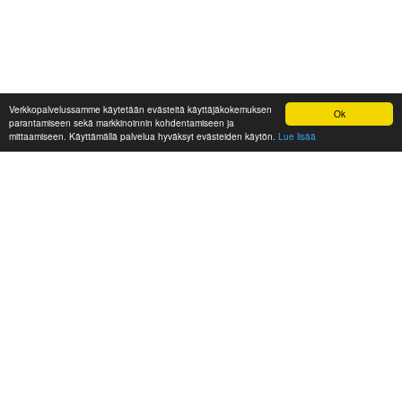
Verkkopalvelussamme käytetään evästeitä käyttäjäkokemuksen
Ok
parantamiseen sekä markkinoinnin kohdentamiseen ja
mittaamiseen. Käyttämällä palvelua hyväksyt evästeiden käytön.
Lue lisää