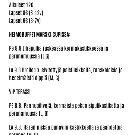
Aikuiset 12€
Lapset 8€ (8-12v)
Lapset 6€ (3-7v)
HEIMOBUFFET MARSKI CUPISSA:
Pe 8.8 Lihapullia ruskeassa kermakastikkeessa ja
perunamuussia (L,G)
La 9.8 Broilerin leivitettyjä paistileikkeitä, ranskalaisia ja
hedelmäistä dippiä (M, G)
VIP TERASSI:
PE 8.8. Pannupihvejä, kermaista pekonisipulikastiketta ja
perunamuusia (L, G)
LA 9.8. Härän niskaa punaviinikastikkeella ja paahdettua
perunaa (M, G)