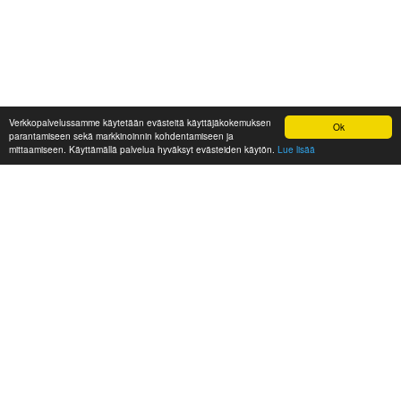
Verkkopalvelussamme käytetään evästeitä käyttäjäkokemuksen
Ok
parantamiseen sekä markkinoinnin kohdentamiseen ja
mittaamiseen. Käyttämällä palvelua hyväksyt evästeiden käytön.
Lue lisää