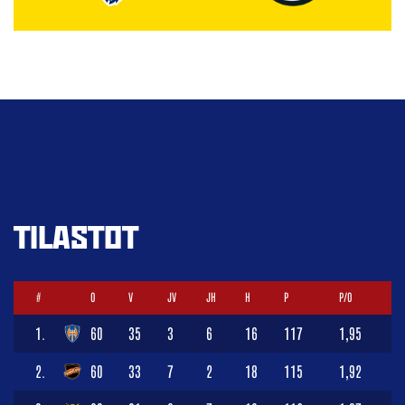
TILASTOT
#
O
V
JV
JH
H
P
P/O
1.
60
35
3
6
16
117
1,95
2.
60
33
7
2
18
115
1,92