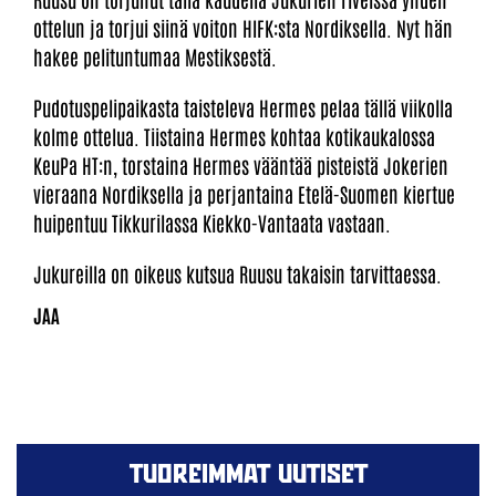
ottelun ja torjui siinä voiton HIFK:sta Nordiksella. Nyt hän
hakee pelituntumaa Mestiksestä.
Pudotuspelipaikasta taisteleva Hermes pelaa tällä viikolla
kolme ottelua. Tiistaina Hermes kohtaa kotikaukalossa
KeuPa HT:n, torstaina Hermes vääntää pisteistä Jokerien
vieraana Nordiksella ja perjantaina Etelä-Suomen kiertue
huipentuu Tikkurilassa Kiekko-Vantaata vastaan.
Jukureilla on oikeus kutsua Ruusu takaisin tarvittaessa.
TUOREIMMAT UUTISET