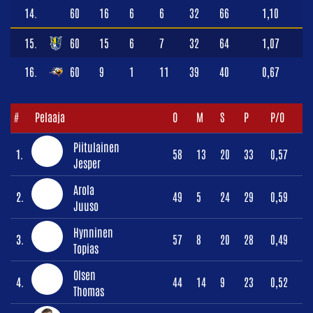
14.
60
16
6
6
32
66
1,10
15.
60
15
6
7
32
64
1,07
16.
60
9
1
11
39
40
0,67
#
Pelaaja
O
M
S
P
P/O
Piitulainen
1.
58
13
20
33
0,57
Jesper
Arola
2.
49
5
24
29
0,59
Juuso
Hynninen
3.
57
8
20
28
0,49
Topias
Olsen
4.
44
14
9
23
0,52
Thomas