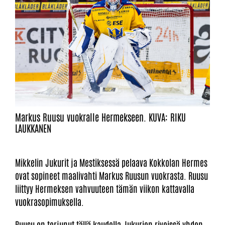
Markus Ruusu vuokralle Hermekseen. KUVA: RIKU
LAUKKANEN
Mikkelin Jukurit ja Mestiksessä pelaava Kokkolan Hermes
ovat sopineet maalivahti Markus Ruusun vuokrasta. Ruusu
liittyy Hermeksen vahvuuteen tämän viikon kattavalla
vuokrasopimuksella.
Ruusu on torjunut tällä kaudella Jukurien riveissä yhden