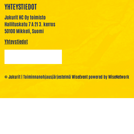
YHTEYSTIEDOT
Jukurit HC Oy toimisto
Hallituskatu 7 A 21 3. kerros
50100 Mikkeli, Suomi
Yhteystiedot
© Jukurit
| Toiminnanohjausjärjestelmä
WiseEvent
powered by
WiseNetwork