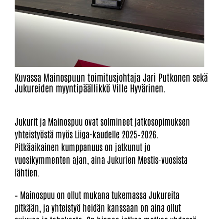
Kuvassa Mainospuun toimitusjohtaja Jari Putkonen sekä
Jukureiden myyntipäällikkö Ville Hyvärinen.
Jukurit ja Mainospuu ovat solmineet jatkosopimuksen
yhteistyöstä myös Liiga-kaudelle 2025–2026.
Pitkäaikainen kumppanuus on jatkunut jo
vuosikymmenten ajan, aina Jukurien Mestis-vuosista
lähtien.
– Mainospuu on ollut mukana tukemassa Jukureita
pitkään, ja yhteistyö heidän kanssaan on aina ollut