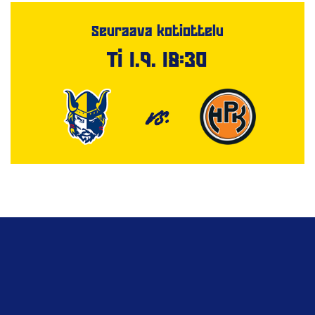
Seuraava kotiottelu
Ti 1.9. 18:30
VS.