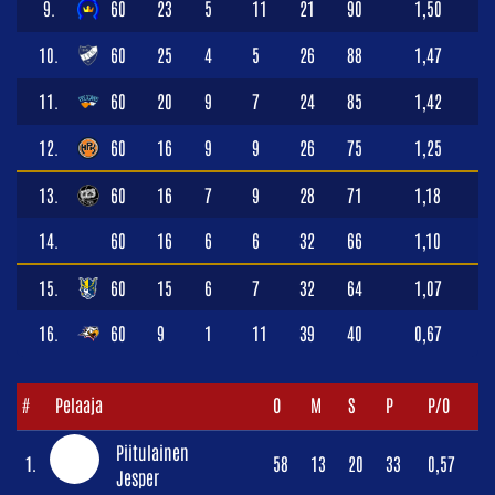
9.
60
23
5
11
21
90
1,50
10.
60
25
4
5
26
88
1,47
11.
60
20
9
7
24
85
1,42
12.
60
16
9
9
26
75
1,25
13.
60
16
7
9
28
71
1,18
14.
60
16
6
6
32
66
1,10
15.
60
15
6
7
32
64
1,07
16.
60
9
1
11
39
40
0,67
#
Pelaaja
O
M
S
P
P/O
Piitulainen
1.
58
13
20
33
0,57
Jesper