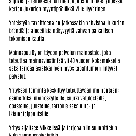
sujuvaa ja tehokasta. On hienoa jatkaa matkaa yhdessä,
kertoo Jukurien myyntipäällikkö Ville Hyvärinen.
Yhteistyön tavoitteena on jatkossakin vahvistaa Jukurien
brändiä ja alueellista näkyvyyttä vahvan paikallisen
tekemisen kautta.
Mainospuu Oy on täyden palvelun mainostalo, joka
toteuttaa mainosviestintää yli 40 vuoden kokemuksella
sekä tarjoaa asiakkailleen myös tapahtumien liittyvät
palvelut.
Yrityksen toiminta keskittyy toteuttavaan mainontaan:
esimerkiksi mainoskylteille, suurkuvatulosteille,
opasteille, julisteille, tarroille sekä auto- ja
ikkunateippauksille.
Yritys sijaitsee Mikkelissä ja tarjoaa niin suunnittelun
kuin asennuspalvelutkin.