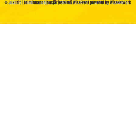
© Jukurit
| Toiminnanohjausjärjestelmä
WiseEvent
powered by
WiseNetwork