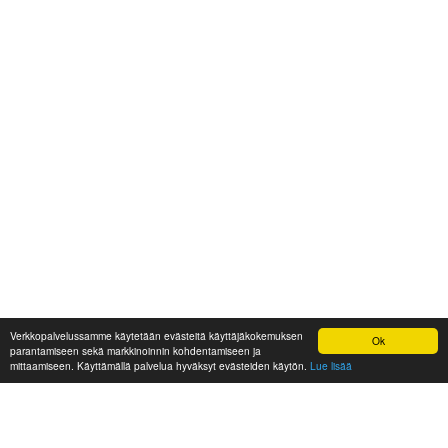
Verkkopalvelussamme käytetään evästeitä käyttäjäkokemuksen
Ok
parantamiseen sekä markkinoinnin kohdentamiseen ja
mittaamiseen. Käyttämällä palvelua hyväksyt evästeiden käytön.
Lue lisää