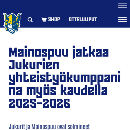
Navi
OTTELULIPUT
Navi
Mainospuu jatkaa
Jukurien
yhteistyökumppani
na myös kaudella
2025–2026
Jukurit ja Mainospuu ovat solmineet